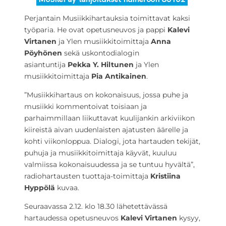
Perjantain Musiikkihartauksia toimittavat kaksi
työparia. He ovat opetusneuvos ja pappi
Kalevi
Virtanen
ja Ylen musiikkitoimittaja
Anna
Pöyhönen
sekä uskontodialogin
asiantuntija
Pekka Y. Hiltunen
ja Ylen
musiikkitoimittaja
Pia Antikainen
.
”Musiikkihartaus on kokonaisuus, jossa puhe ja
musiikki kommentoivat toisiaan ja
parhaimmillaan liikuttavat kuulijankin arkiviikon
kiireistä aivan uudenlaisten ajatusten äärelle ja
kohti viikonloppua. Dialogi, jota hartauden tekijät,
puhuja ja musiikkitoimittaja käyvät, kuuluu
valmiissa kokonaisuudessa ja se tuntuu hyvältä”,
radiohartausten tuottaja-toimittaja
Kristiina
Hyppölä
kuvaa.
Seuraavassa 2.12. klo 18.30 lähetettävässä
hartaudessa opetusneuvos
Kalevi Virtanen
kysyy,