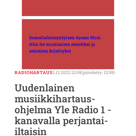
Somalialaissyntyisen Ayaan Hirsi
Alin tie muslimista ateistiksi ja
ateistista kristityksi
RADIOHARTAUS
1.12.2022 12:09
(päivitetty: 12:59)
Uudenlainen
musiikkihartaus-
ohjelma Yle Radio 1 -
kanavalla perjantai-
iltaisin