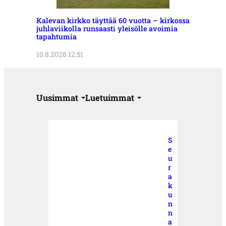
Kalevan kirkko täyttää 60 vuotta – kirkossa
juhlaviikolla runsaasti yleisölle avoimia
tapahtumia
10.8.2026 12:51
Uusimmat
Luetuimmat
S
e
u
r
a
k
u
n
n
a