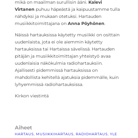
mikä on maailman surullisin ääni.
Kalevi
Virtanen
puhuu häpeästä ja kaipuustamme tulla
nähdyksi ja mukaan otetuksi. Hartauden
musiikkitoimittajana on
Anna Pöyhönen
.
Näissä hartauksissa käytetty musiikki on osittain
uudenlaista, jota ei ole aiemmin käytetty
hartauksissa tai Hartaissa sävelissä. Hartauden
pitäjän ja musiikkitoimittajan yhteistyö avaa
uudenlaisia näkökulmia radiohartauksiin.
Ajallisesti pidemmissä hartauksissa on
mahdollista kehitellä ajatuksia pidemmälle, kuin
lyhyemmissä radiohartauksissa.
Kirkon viestintä
Aiheet
HARTAUS
, 
MUSIIKKIHARTAUS
, 
RADIOHARTAUS
, 
YLE