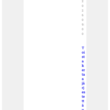
2
0
2
6
0
9:
0
0
T
oi
st
a
k
er
ta
a
jä
rj
es
te
tt
ä
v