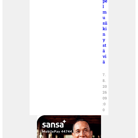
pe
l
m
u
sii
ki
n
y
st
ä
vi
ä
7.
8.
20
26
09
:0
0