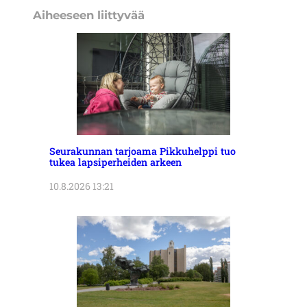
Aiheeseen liittyvää
Seurakunnan tarjoama Pikkuhelppi tuo
tukea lapsiperheiden arkeen
10.8.2026 13:21