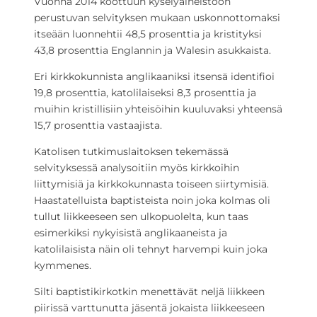
Vuonna 2014 koottuun kyselyaineistoon
perustuvan selvityksen mukaan uskonnottomaksi
itseään luonnehtii 48,5 prosenttia ja kristityksi
43,8 prosenttia Englannin ja Walesin asukkaista.
Eri kirkkokunnista anglikaaniksi itsensä identifioi
19,8 prosenttia, katolilaiseksi 8,3 prosenttia ja
muihin kristillisiin yhteisöihin kuuluvaksi yhteensä
15,7 prosenttia vastaajista.
Katolisen tutkimuslaitoksen tekemässä
selvityksessä analysoitiin myös kirkkoihin
liittymisiä ja kirkkokunnasta toiseen siirtymisiä.
Haastatelluista baptisteista noin joka kolmas oli
tullut liikkeeseen sen ulkopuolelta, kun taas
esimerkiksi nykyisistä anglikaaneista ja
katolilaisista näin oli tehnyt harvempi kuin joka
kymmenes.
Silti baptistikirkotkin menettävät neljä liikkeen
piirissä varttunutta jäsentä jokaista liikkeeseen