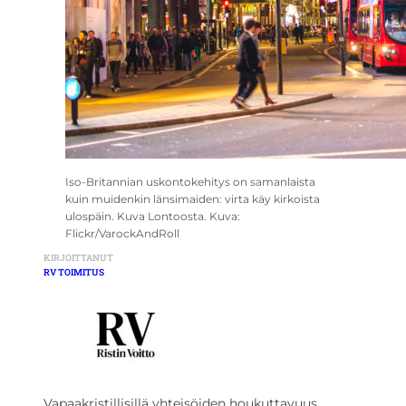
Iso-Britannian uskontokehitys on samanlaista
kuin muidenkin länsimaiden: virta käy kirkoista
ulospäin. Kuva Lontoosta. Kuva:
Flickr/VarockAndRoll
KIRJOITTANUT
RV TOIMITUS
Vapaakristillisillä yhteisöiden houkuttavuus