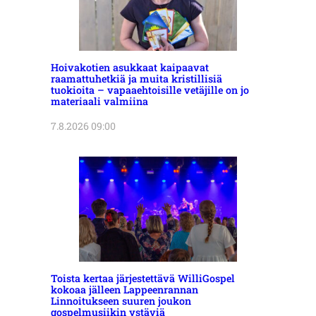
Hoivakotien asukkaat kaipaavat
raamattuhetkiä ja muita kristillisiä
tuokioita – vapaaehtoisille vetäjille on jo
materiaali valmiina
7.8.2026 09:00
Toista kertaa järjestettävä WilliGospel
kokoaa jälleen Lappeenrannan
Linnoitukseen suuren joukon
gospelmusiikin ystäviä