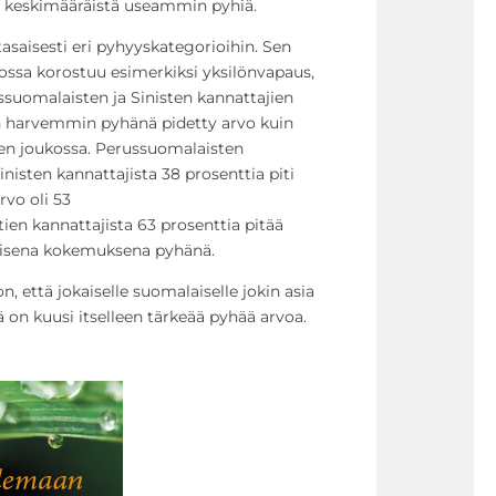
e keskimääräistä useammin pyhiä.
asaisesti eri pyhyyskategorioihin. Sen
ossa korostuu esimerkiksi yksilönvapaus,
russuomalaisten ja Sinisten kannattajien
 harvemmin pyhänä pidetty arvo kuin
en joukossa. Perussuomalaisten
inisten kannattajista 38 prosenttia piti
rvo oli 53
tien kannattajista 63 prosenttia pitää
aisena kokemuksena pyhänä.
, että jokaiselle suomalaiselle jokin asia
 on kuusi itselleen tärkeää pyhää arvoa.