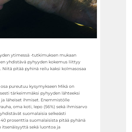
hyyden ytimessä -tutkimuksen mukaan
iten yhdistävä pyhyyden kokemus liittyy
n. Niitä pitää pyhinä reilu kaksi kolmasosaa
äs osa pureutuu kysymykseen Mikä on
isesti tärkeimmäksi pyhyyden lähteeksi
ja läheiset ihmiset. Enemmistölle
auha, oma koti, lepo (56%) sekä ihmisarvo
yhdistävät suomalaisia selkeästi
 40 prosenttia suomalaisista pitää pyhänä
itsenäisyyttä sekä luontoa ja