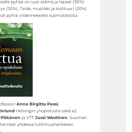
salle pyhää on uusi elämä ja lapset (36%)
ys (30%). Taide, musiikki ja kulttuuri (20%)
ovat pyhiä viidennekselle suomalaisista.
ofessori
Anne Birgitta Pessi
,
rönlund
Helsingin yliopistosta sekä e2
e Pitkänen
ja VTT
Jussi Westinen
. Suomen
astanneet yhdessä tutkimushankkeen
.