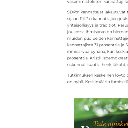
vasemmistoliiton kannattajill
SDP:n kannattajat jakautuvat t
sijaan RKP:n kannattajien jouk
yhteisöllisyys ja traditiot. Pe
joukossa ihmisarvo on hieman
muiden puolueiden kannattaji
kannattajista 31 prosenttia ja S
ihmisarvoa pyhänä, kun keskia
prosenttia. Kristillisdemokraat
uskonnollisuutta henkilökoht
Tutkimuksen keskeinen löytö on
on pyhä. Keskimäärin ihmisellä