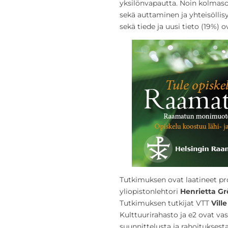
yksilönvapautta. Noin kolmaso
sekä auttaminen ja yhteisöllisy
sekä tiede ja uusi tieto (19%) 
Tutkimuksen ovat laatineet pr
yliopistonlehtori
Henrietta G
Tutkimuksen tutkijat VTT
Vill
Kulttuurirahasto ja e2 ovat v
suunnittelusta ja rahoituksesta