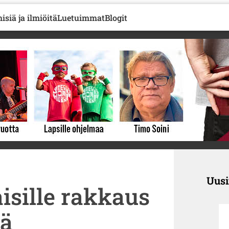
isiä ja ilmiöitä
Luetuimmat
Blogit
Uus
isille rakkaus
tä