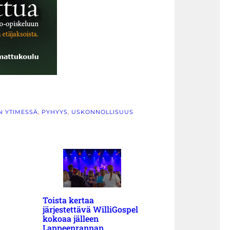
N YTIMESSÄ
, 
PYHYYS
, 
USKONNOLLISUUS
Toista kertaa
järjestettävä WilliGospel
kokoaa jälleen
Lappeenrannan