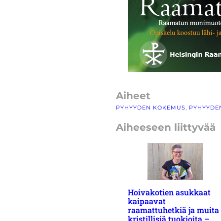
Aiheet
PYHYYDEN KOKEMUS
, 
PYHYYDE
Aiheeseen liittyvää
Hoivakotien asukkaat
kaipaavat
raamattuhetkiä ja muita
kristillisiä tuokioita –