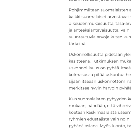
Pohjimmiltaan suomalaisten a
kaikki suomalaiset arvostavat 
oikeudenmukaisuutta, tasa-arv
ja anteeksiantavaisuutta. Vain
suuntautuvia arvoja kuten kun
tärkeinä.
Uskonnollisuutta pidetään yle
käsitteenä. Tutkimuksen mukaa
uskonnollisuus on pyhää. Itseä
kolmasosaa pitää uskontoa h
sijaan itseään uskonnottomina 
merkitsee hyvin harvoin pyhää
Kun suomalaisten pyhyyden k
mukaan, nähdään, että vihreis
koetaan keskimääräistä useamm
ryhmien edustajista vain noin 
pyhänä asiana. Myös luonto, tai