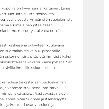
rvopohja on hyvin samankaltainen. Lähes
vastuuntuntoisuutta, sosiaalista
oa, avuliaisuutta, ympäristön suojelemista
 harva suomalainen pitää itseen
nianhimo, menestys tai valta erittäin
isesti keskeisenä pyhyyteen kuuluvana
n suomalaisista vain 16 prosentille
än uskonnollisina pitävistä ihmisistä kaksi
enkilökohtaisena kokemuksena pyhänä. Sen
pitäville ihmisille uskonnollisuus
.
okemuksia tarkastellaan puoluekannan
sä ja vasemmistoliitossa ihmisarvo
in pyhäksi asiaksi. Vastaavasta näiden
neljännes pitää Suomea ja itsenäisyyttä
de ja kulttuuri ovat vihreiden ja