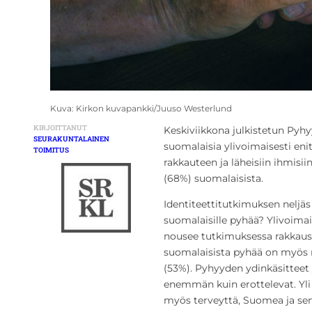
Kuva: Kirkon kuvapankki/Juuso Westerlund
KIRJOITTANUT
Keskiviikkona julkistetun Py
SEURAKUNTALAINEN
suomalaisia ylivoimaisesti en
TOIMITUS
rakkauteen ja läheisiin ihmisii
(68%) suomalaisista.
Identiteettitutkimuksen nelj
suomalaisille pyhää? Ylivoima
nousee tutkimuksessa rakkaus 
suomalaisista pyhää on myös r
(53%). Pyhyyden ydinkäsitteet 
enemmän kuin erottelevat. Yli
myös terveyttä, Suomea ja sen 