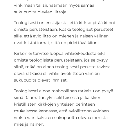
vihkimään tai siunaamaan myös samaa
sukupuolta olevien liittoja.
Teologisesti on ensisijaista, että kirkko pitää kiinni
omista perusteistaan. Koska teologiset perusteet
sille, että avioliitto on miehen ja naisen välinen,
ovat kiistattomat, siitä on pidettävä kiinni.
Kirkon ei tarvitse luopua vihkioikeudesta eikä
omista teologisista perusteistaan, jos se pysyy
siinä, mikä on ainoa teologisesti perusteltavissa
oleva ratkaisu eli vihkii avioliittoon vain eri
sukupuolta olevat ihmiset.
Teologisesti ainoa mahdollinen ratkaisu on pysyä
siinä Raamatun yksiselitteisessä ja kaikkien
kristillisten kirkkojen yhteisen perinteen
mukaisessa kannassa, että avioliittoon voidaan
vihkiä vain kaksi eri sukupuolta olevaa ihmistä,
mies ja nainen.