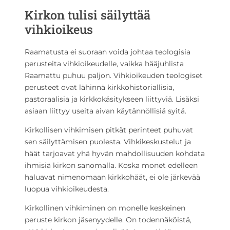
Kirkon tulisi säilyttää
vihkioikeus
Raamatusta ei suoraan voida johtaa teologisia
perusteita vihkioikeudelle, vaikka hääjuhlista
Raamattu puhuu paljon. Vihkioikeuden teologiset
perusteet ovat lähinnä kirkkohistoriallisia,
pastoraalisia ja kirkkokäsitykseen liittyviä. Lisäksi
asiaan liittyy useita aivan käytännöllisiä syitä.
Kirkollisen vihkimisen pitkät perinteet puhuvat
sen säilyttämisen puolesta. Vihkikeskustelut ja
häät tarjoavat yhä hyvän mahdollisuuden kohdata
ihmisiä kirkon sanomalla. Koska monet edelleen
haluavat nimenomaan kirkkohäät, ei ole järkevää
luopua vihkioikeudesta.
Kirkollinen vihkiminen on monelle keskeinen
peruste kirkon jäsenyydelle. On todennäköistä,