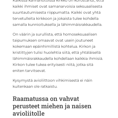
Kaikissa kannanotoissa kirkko on korostanut, että
kaikki ihmiset ovat samanarvoisia seksuaalisesta
suuntautumisesta riippumatta. Kaikki ovat yhtä
tervetulleita kirkkoon ja jokaista tulee kohdella
samalla kunnioituksella ja lähimmäisrakkaudella.
On väärin ja surullista, että homoseksuaalisen
taipumuksen omaavat ovat usein joutuneet
kokemaan epäinhimillistä kohtelua. Kirkon ja
kristittyjen tulisi huolehtia siitä, että yhtäläisellä
lähimmäisrakkaudella kohdellaan kaikkia ihmisiä.
Kirkon tulee tukea erityisesti niitä, jotka sitä
eniten tarvitsevat.
Kysymystä avioliittoon vihkimisestä ei näin
kuitenkaan ole ratkaistu.
Raamatussa on vahvat
perusteet miehen ja naisen
avioliitolle