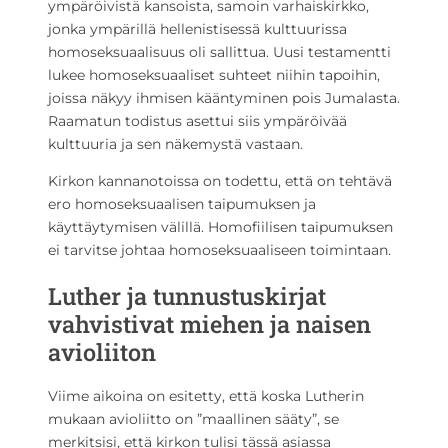
ympäröivistä kansoista, samoin varhaiskirkko,
jonka ympärillä hellenistisessä kulttuurissa
homoseksuaalisuus oli sallittua. Uusi testamentti
lukee homoseksuaaliset suhteet niihin tapoihin,
joissa näkyy ihmisen kääntyminen pois Jumalasta.
Raamatun todistus asettui siis ympäröivää
kulttuuria ja sen näkemystä vastaan.
Kirkon kannanotoissa on todettu, että on tehtävä
ero homoseksuaalisen taipumuksen ja
käyttäytymisen välillä. Homofiilisen taipumuksen
ei tarvitse johtaa homoseksuaaliseen toimintaan.
Luther ja tunnustuskirjat
vahvistivat miehen ja naisen
avioliiton
Viime aikoina on esitetty, että koska Lutherin
mukaan avioliitto on ”maallinen sääty”, se
merkitsisi, että kirkon tulisi tässä asiassa