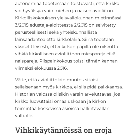
autonomiaa todetessaan toistuvasti, että kirkko
voi hyväksyä vain miehen ja naisen avioliiton.
Kirkolliskokouksen yleisvaliokunnan mietinnössä
3/2015 edustaja-aloitteesta 2/2015 on selvitetty
perusteellisesti sekä yhteiskunnallista
lainsäädäntöä että kirkkolakia. Siinä todetaan
yksiselitteisesti, ettei kirkon papilla ole oikeutta
vihkiä kirkolliseen avioliittoon miespareja eikä
naispareja. Piispainkokous toisti tämän kannan
viimeksi elokuussa 2016.
Väite, että avioliittolain muutos sitoisi
sellaisenaan myös kirkkoa, ei siis pidä paikkaansa.
Historian valossa olisikin varsin arveluttavaa, jos
kirkko luovuttaisi omaa uskoaan ja kirkon
toimintaa koskevissa asioissa hallintavallan
valtiolle.
Vihkikäytännöissä on eroja