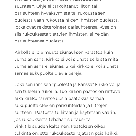
suuntaan. Ohje ei tarkoittanut liiton tai
parisuhteen hyväksymistä tai rukousta sen
puolesta vaan rukousta niiden ihmisten puolesta,
jotka ovat rekisteröineet parisuhteensa. Kyse on
siis rukouksesta tiettyjen ihmisten, ei heidän
parisuhteensa puolesta.
Kirkolla ei ole muuta siunauksen varastoa kuin
Jumalan sana. Kirkko ei voi siunata sellaista mitä
Jumalan sana ei siunaa. Siksi kirkko ei voi siunata
samaa sukupuolta olevia pareja.
Jokaisen ihmisen ”puolesta ja kanssa” kirkko voi ja
sen tuleekin rukoilla. Tuo kirkon päätös on riittävä
eikä kirkko tarvitse uusia päätöksiä samaa
sukupuolta olevien parisuhteiden ja liittojen
suhteen. Päätöstä tulkitaan ja käytetään väärin,
jos rukouksesta tehdään siunaus- tai
vihkitilaisuuden kaltainen. Päätöksen oikea
tulkinta on, että rukouksesta rajataan pois kaikki,