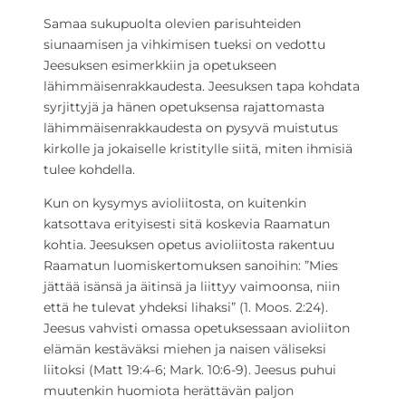
Samaa sukupuolta olevien parisuhteiden
siunaamisen ja vihkimisen tueksi on vedottu
Jeesuksen esimerkkiin ja opetukseen
lähimmäisenrakkaudesta. Jeesuksen tapa kohdata
syrjittyjä ja hänen opetuksensa rajattomasta
lähimmäisenrakkaudesta on pysyvä muistutus
kirkolle ja jokaiselle kristitylle siitä, miten ihmisiä
tulee kohdella.
Kun on kysymys avioliitosta, on kuitenkin
katsottava erityisesti sitä koskevia Raamatun
kohtia. Jeesuksen opetus avioliitosta rakentuu
Raamatun luomiskertomuksen sanoihin: ”Mies
jättää isänsä ja äitinsä ja liittyy vaimoonsa, niin
että he tulevat yhdeksi lihaksi” (1. Moos. 2:24).
Jeesus vahvisti omassa opetuksessaan avioliiton
elämän kestäväksi miehen ja naisen väliseksi
liitoksi (Matt 19:4-6; Mark. 10:6-9). Jeesus puhui
muutenkin huomiota herättävän paljon