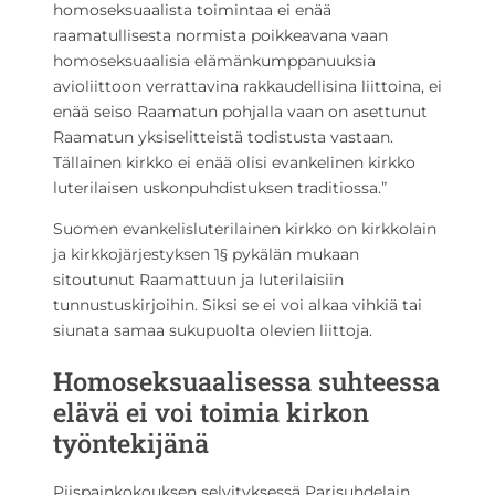
homoseksuaalista toimintaa ei enää
raamatullisesta normista poikkeavana vaan
homoseksuaalisia elämänkumppanuuksia
avioliittoon verrattavina rakkaudellisina liittoina, ei
enää seiso Raamatun pohjalla vaan on asettunut
Raamatun yksiselitteistä todistusta vastaan.
Tällainen kirkko ei enää olisi evankelinen kirkko
luterilaisen uskonpuhdistuksen traditiossa.”
Suomen evankelisluterilainen kirkko on kirkkolain
ja kirkkojärjestyksen 1§ pykälän mukaan
sitoutunut Raamattuun ja luterilaisiin
tunnustuskirjoihin. Siksi se ei voi alkaa vihkiä tai
siunata samaa sukupuolta olevien liittoja.
Homoseksuaalisessa suhteessa
elävä ei voi toimia kirkon
työntekijänä
Piispainkokouksen selvityksessä Parisuhdelain