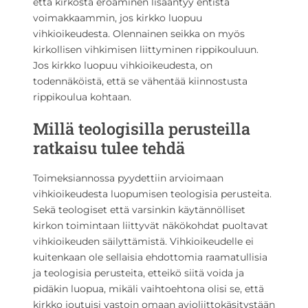
että kirkosta eroaminen lisääntyy entistä
voimakkaammin, jos kirkko luopuu
vihkioikeudesta. Olennainen seikka on myös
kirkollisen vihkimisen liittyminen rippikouluun.
Jos kirkko luopuu vihkioikeudesta, on
todennäköistä, että se vähentää kiinnostusta
rippikoulua kohtaan.
Millä teologisilla perusteilla
ratkaisu tulee tehdä
Toimeksiannossa pyydettiin arvioimaan
vihkioikeudesta luopumisen teologisia perusteita.
Sekä teologiset että varsinkin käytännölliset
kirkon toimintaan liittyvät näkökohdat puoltavat
vihkioikeuden säilyttämistä. Vihkioikeudelle ei
kuitenkaan ole sellaisia ehdottomia raamatullisia
ja teologisia perusteita, etteikö siitä voida ja
pidäkin luopua, mikäli vaihtoehtona olisi se, että
kirkko joutuisi vastoin omaan avioliittokäsitystään