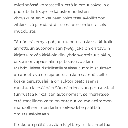
mietinnössä korostettiin, että lainmuutoksella ei
puututa kirkkojen eikä uskonnollisten
yhdyskuntien oikeuteen toimittaa avioliittoon
vihkimisiä ja määrätä itse näiden ehdoista sekä
muodoista.
Tämän näkemys pohjautuu perustuslaissa kirkolle
annettuun autonomiaan (76§), joka on eri tavoin
kirjattu myös kirkkolakiin, yhdenvertaisuuslakiin,
uskonnonvapauslakiin ja tasa-arvolakiin.
Mahdollisissa ristiriitatilanteissa tuomioistuimen
on annettava etusija perustuslain säännökselle,
koska perustuslailla on auktoriteettiasema
muuhun lainsäädäntöön nähden. Kun perustuslaki
tunnustaa kirkollisen autonomian, se merkitsee,
että maallinen valta on antanut voimakkaimman
mahdollisen tuen kirkon oikeudelle päättää
omista asioistaan.
Kirkko on päätöksissään käyttänyt sille annettua