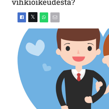
vihkioikeudesta?