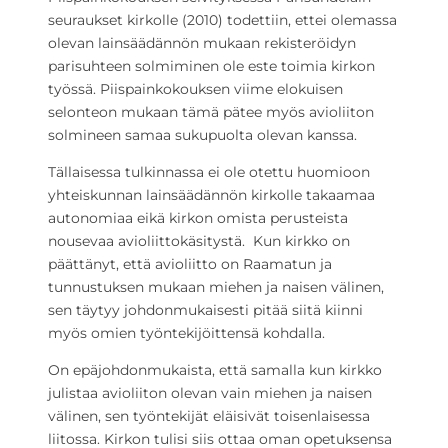
seuraukset kirkolle (2010) todettiin, ettei olemassa
olevan lainsäädännön mukaan rekisteröidyn
parisuhteen solmiminen ole este toimia kirkon
työssä. Piispainkokouksen viime elokuisen
selonteon mukaan tämä pätee myös avioliiton
solmineen samaa sukupuolta olevan kanssa.
Tällaisessa tulkinnassa ei ole otettu huomioon
yhteiskunnan lainsäädännön kirkolle takaamaa
autonomiaa eikä kirkon omista perusteista
nousevaa avioliittokäsitystä. Kun kirkko on
päättänyt, että avioliitto on Raamatun ja
tunnustuksen mukaan miehen ja naisen välinen,
sen täytyy johdonmukaisesti pitää siitä kiinni
myös omien työntekijöittensä kohdalla.
On epäjohdonmukaista, että samalla kun kirkko
julistaa avioliiton olevan vain miehen ja naisen
välinen, sen työntekijät eläisivät toisenlaisessa
liitossa. Kirkon tulisi siis ottaa oman opetuksensa