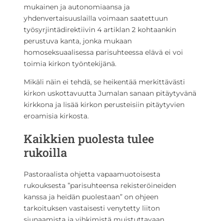
mukainen ja autonomiaansa ja
yhdenvertaisuuslailla voimaan saatettuun
työsyrjintädirektiivin 4 artiklan 2 kohtaankin
perustuva kanta, jonka mukaan
homoseksuaalisessa parisuhteessa elävä ei voi
toimia kirkon työntekijänä.
Mikäli näin ei tehdä, se heikentää merkittävästi
kirkon uskottavuutta Jumalan sanaan pitäytyvänä
kirkkona ja lisää kirkon perusteisiin pitäytyvien
eroamisia kirkosta.
Kaikkien puolesta tulee
rukoilla
Pastoraalista ohjetta vapaamuotoisesta
rukouksesta ”parisuhteensa rekisteröineiden
kanssa ja heidän puolestaan” on ohjeen
tarkoituksen vastaisesti venytetty liiton
siunaamista ja vihkimistä muistuttavaan