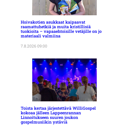
Hoivakotien asukkaat kaipaavat
raamattuhetkiä ja muita kristillisiä
tuokioita – vapaaehtoisille vetäjille on jo
materiaali valmiina
7.8.2026 09:00
Toista kertaa järjestettävä WilliGospel
kokoaa jälleen Lappeenrannan
Linnoitukseen suuren joukon
gospelmusiikin ystäviä