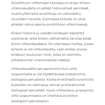
Avioliittoon vihkimisen tavoissa on eroja. Kirkon
vihkioikeudella on pitkät historialliset perinteet,
mutta yhtä lailla avioliittoja on vahvistettu
muullakin tavoilla. Suomessa kirkolla on ollut
pitkään vahva asema avioliittoon vihkimisessä.
Kirkon historia ja useiden kirkkojen käytäntö
osoittavat, ettei kirkon välttämättä tarvitse pitää
kiinni vihkioikeudesta. On olemassa malleja, joissa
kirkolla ei ole vihkioikeutta, vaan kirkko siunaa
kirkkoon kuuluvien liitot, jotka on solmittu
yhteiskunnan viranomaisten edessä.
Vihkioikeudelle sen paremmin kuin siitä
luopumiselle ei ole löydettävissä kiistattomia
teologisia perusteita. Koska kristillisellä avioliitolla
kuitenkin on olemassa vahvat ja kiistattomat
teologiset perusteet, myös vihkioikeus ja kysymys
siitä luopumisesta on liitettävä avioliiton
teologisiin perusteisiin.