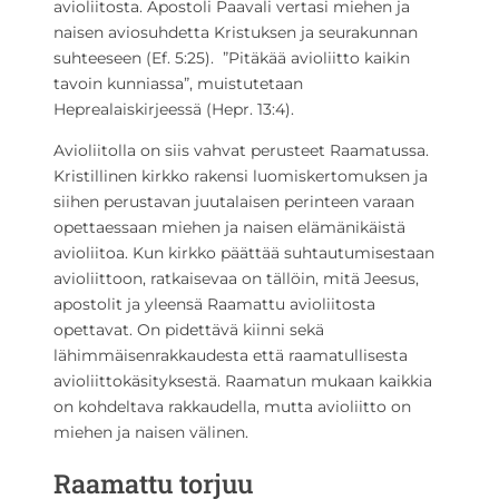
avioliitosta. Apostoli Paavali vertasi miehen ja
naisen aviosuhdetta Kristuksen ja seurakunnan
suhteeseen (Ef. 5:25). ”Pitäkää avioliitto kaikin
tavoin kunniassa”, muistutetaan
Heprealaiskirjeessä (Hepr. 13:4).
Avioliitolla on siis vahvat perusteet Raamatussa.
Kristillinen kirkko rakensi luomiskertomuksen ja
siihen perustavan juutalaisen perinteen varaan
opettaessaan miehen ja naisen elämänikäistä
avioliitoa. Kun kirkko päättää suhtautumisestaan
avioliittoon, ratkaisevaa on tällöin, mitä Jeesus,
apostolit ja yleensä Raamattu avioliitosta
opettavat. On pidettävä kiinni sekä
lähimmäisenrakkaudesta että raamatullisesta
avioliittokäsityksestä. Raamatun mukaan kaikkia
on kohdeltava rakkaudella, mutta avioliitto on
miehen ja naisen välinen.
Raamattu torjuu