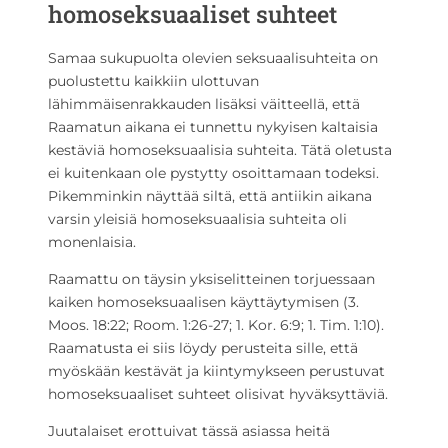
homoseksuaaliset suhteet
Samaa sukupuolta olevien seksuaalisuhteita on
puolustettu kaikkiin ulottuvan
lähimmäisenrakkauden lisäksi väitteellä, että
Raamatun aikana ei tunnettu nykyisen kaltaisia
kestäviä homoseksuaalisia suhteita. Tätä oletusta
ei kuitenkaan ole pystytty osoittamaan todeksi.
Pikemminkin näyttää siltä, että antiikin aikana
varsin yleisiä homoseksuaalisia suhteita oli
monenlaisia.
Raamattu on täysin yksiselitteinen torjuessaan
kaiken homoseksuaalisen käyttäytymisen (3.
Moos. 18:22; Room. 1:26-27; 1. Kor. 6:9; 1. Tim. 1:10).
Raamatusta ei siis löydy perusteita sille, että
myöskään kestävät ja kiintymykseen perustuvat
homoseksuaaliset suhteet olisivat hyväksyttäviä.
Juutalaiset erottuivat tässä asiassa heitä