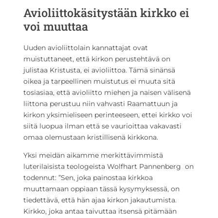
Avioliittokäsitystään kirkko ei
voi muuttaa
Uuden avioliittolain kannattajat ovat
muistuttaneet, että kirkon perustehtävä on
julistaa Kristusta, ei avioliittoa. Tämä sinänsä
oikea ja tarpeellinen muistutus ei muuta sitä
tosiasiaa, että avioliitto miehen ja naisen välisenä
liittona perustuu niin vahvasti Raamattuun ja
kirkon yksimieliseen perinteeseen, ettei kirkko voi
siitä luopua ilman että se vaurioittaa vakavasti
omaa olemustaan kristillisenä kirkkona.
Yksi meidän aikamme merkittävimmistä
luterilaisista teologeista Wolfhart Pannenberg on
todennut: ”Sen, joka painostaa kirkkoa
muuttamaan oppiaan tässä kysymyksessä, on
tiedettävä, että hän ajaa kirkon jakautumista.
Kirkko, joka antaa taivuttaa itsensä pitämään