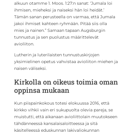
alkuun otamme 1. Moos. 1:27:n sanat: ‘Jumala loi
ihmisen, mieheksi ja naiseksi hän loi heidät.’
Tämän sanan perusteella on varmaa, että Jumala
jakoi ihmiset kahteen ryhmään. Pitää siis olla
mies ja nainen.” Samaan tapaan Augsburgin
tunnustus ja sen puolustus määrittelevät
avioliiton.
Lutherin ja luterilaisten tunnustuskirjojen
yksimielinen opetus vahvistaa avioliiton miehen ja
naisen väliseksi.
Kirkolla on oikeus toimia oman
oppinsa mukaan
Kun piispainkokous totesi elokuussa 2016, että
kirkko vihkii vain eri sukupuolta olevia pareja, se
muistutti, että aikanaan avioliittolain muutokseen
tähdänneessä kansalaisaloitteessa ja sitä
käsitelleessä eduskunnan lakivaliokunnan