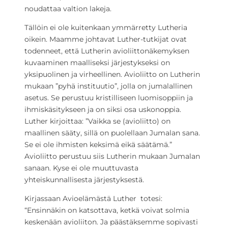
noudattaa valtion lakeja.
Tällöin ei ole kuitenkaan ymmärretty Lutheria
oikein. Maamme johtavat Luther-tutkijat ovat
todenneet, että Lutherin avioliittonäkemyksen
kuvaaminen maalliseksi järjestykseksi on
yksipuolinen ja virheellinen. Avioliitto on Lutherin
mukaan ”pyhä instituutio”, jolla on jumalallinen
asetus. Se perustuu kristilliseen luomisoppiin ja
ihmiskäsitykseen ja on siksi osa uskonoppia.
Luther kirjoittaa: ”Vaikka se (avioliitto) on
maallinen sääty, sillä on puolellaan Jumalan sana.
Se ei ole ihmisten keksimä eikä säätämä.”
Avioliitto perustuu siis Lutherin mukaan Jumalan
sanaan. Kyse ei ole muuttuvasta
yhteiskunnallisesta järjestyksestä.
Kirjassaan Avioelämästä Luther totesi:
“Ensinnäkin on katsottava, ketkä voivat solmia
keskenään avioliiton. Ja päästäksemme sopivasti