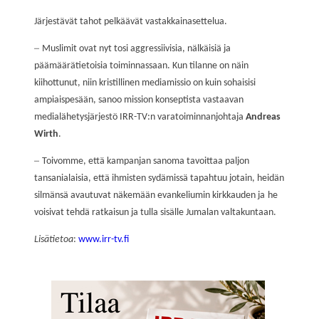
Järjestävät tahot pelkäävät vastakkai
n
asettelua.
–
Muslimit ovat
nyt
tosi aggressiivisia, nälkäisiä ja
päämäärätietoisia toiminnassaan. Kun
tilanne
on näin
kiihottunut, niin kristillinen mediamissio on kuin sohaisisi
ampiaispesään,
sanoo
mission konseptista vastaavan
medialähetysjärjestö IRR-TV:n varatoiminnanjohtaja
Andreas
Wirth
.
–
Toivomme, että
k
ampanja
n
sanoma tavoitta
a
paljon
tansanialaisia,
että
ihmisten sydämissä tapahtu
u
jotai
n,
heidän
silmänsä avautuvat näkemään evankeliumin kirkkauden ja
he
voisivat tehdä ratkaisun ja tulla sisälle Jumalan valtakunta
an
.
Lisätietoa
:
www.irr-tv.fi