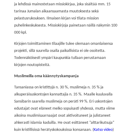
ja lehdissä mainostetaan missiokirjaa, joka sisältää
mm.
15
tarinaa Jumalan aikaansaamasta muutoksesta
sekä
pelastusrukouksen
. Ilmaisen kirjan voi tilata mission
puhelinkeskuksesta.
Missiokirjoja painetaan näillä näkymin 100
000 kpl.
K
irjojen toimittaminen tilaajille tulee olemaan omanlaisensa
projekti, sillä
suurella osalla
paikallisista ei ole osoitetta.
Todennäköisesti
ympäri kaupunkia
tullaan perustamaan
kirjojen noutopisteitä.
Muslimeilla oma käännytyskampanja
Tansanias
sa on kristittyjä n. 30 %, muslimeja n. 35 % ja
alkuperäisuskontojen kannattajia n. 35 %.
Maalle kuuluvalla
Sansibarin saarella muslimeja on peräti 99 %. Eri uskontojen
edustajat ovat eläneet melko sopuisasti yhdessä, mutta v
iime
aikoina muslimisaarnaajat ovat
aktivoituneet ja julistaneet
ahkerasti
islamia
kaduilla
.
He ovat esittäneet ”alttarikutsuja”
kuin kristillisissä herätyskokouksissa konsanaan. (
Katso video
)