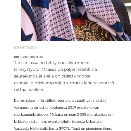
KIRJOITTANUT
IRR-TV:N TOIMITUS
Tansaniassa on tehty vuosikymmeniä
lähetystyötä. Maassa on paljon kristillisiä
seurakuntia ja siellä on pidetty monia
evankelioimiskampanjoita, mutta lähetyskenttää
riittää edelleen.
Dar es Salaamin kristilliset seurakunat päättivät yhdistää
voimansa ja järjestää l
okakuussa 2019
evankelioivan
suurkaupunkimissio
n
. Mukana on noin 2 000 seurakuntaa eri
kirkkokunnista,
mm. evankelis-luterilaisesta kirkosta ja
Vapaasta Helluntaikirkosta (FPCT)
. Tämä on
pienoinen
ihme,