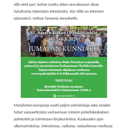
sillä
vielä pari, kolme vuotta sitten
seurakunnat
oliva
t
haluttomia
tekemään yhteistyötä.
Nyt niillä on yhteinen
päämäärä: voittaa Tansania Jeesukselle.
Massiivinen
kampanja
vaatii paljon valmisteluja sekä ainakin
tuhat vapaaehtoista
vastaamaan
mission puhelin
keskuksen
puheluihin ja toimimaan kirjakuriireina. Kuukauden ajan
ulkomainoksissa, televisiossa, radiossa,
sosiaalisessa mediassa