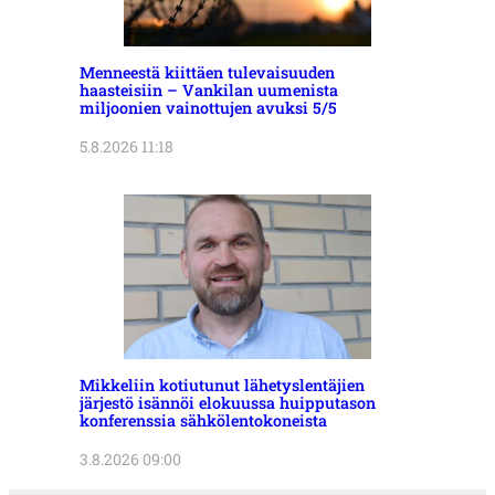
Menneestä kiittäen tulevaisuuden
haasteisiin – Vankilan uumenista
miljoonien vainottujen avuksi 5/5
5.8.2026 11:18
Mikkeliin kotiutunut lähetyslentäjien
järjestö isännöi elokuussa huipputason
konferenssia sähkölentokoneista
3.8.2026 09:00