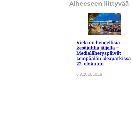
Aiheeseen liittyvää
Vielä on hengellisiä
kesäjuhlia jäljellä –
Medialähetyspäivät
Lempäälän Ideaparkissa
22. elokuuta
6.8.2026 10:19