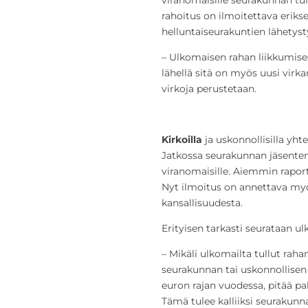
rahoitus on ilmoitettava eriks
helluntaiseurakuntien lähetys
– Ulkomaisen rahan liikkumise
lähellä sitä on myös uusi virka
virkoja perustetaan.
Kirkoilla
ja uskonnollisilla yht
Jatkossa seurakunnan jäsenten
viranomaisille. Aiemmin raport
Nyt ilmoitus on annettava myö
kansallisuudesta.
Erityisen tarkasti seurataan ul
– Mikäli ulkomailta tullut raha
seurakunnan tai uskonnollisen 
euron rajan vuodessa, pitää palk
Tämä tulee kalliiksi seurakunna