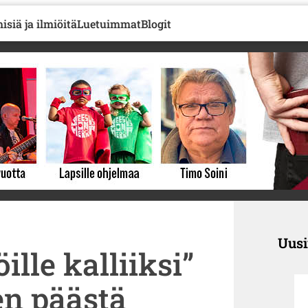
isiä ja ilmiöitä
Luetuimmat
Blogit
Uus
ille kalliiksi”
n päästä