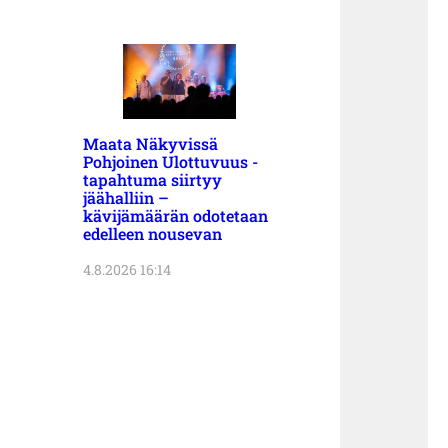
Maata Näkyvissä
Pohjoinen Ulottuvuus -
tapahtuma siirtyy
jäähalliin –
kävijämäärän odotetaan
edelleen nousevan
4.8.2026 16:14