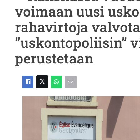
voimaan uusi usko
rahavirtoja valvot
”uskontopoliisin” v
perustetaan