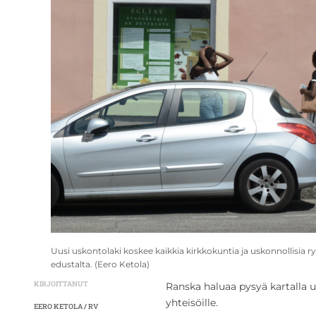
Uusi uskontolaki koskee kaikkia kirkkokuntia ja uskonnollisia 
edustalta. (Eero Ketola)
KIRJOITTANUT
Ranska haluaa pysyä kartalla u
yhteisöille.
EERO KETOLA / RV