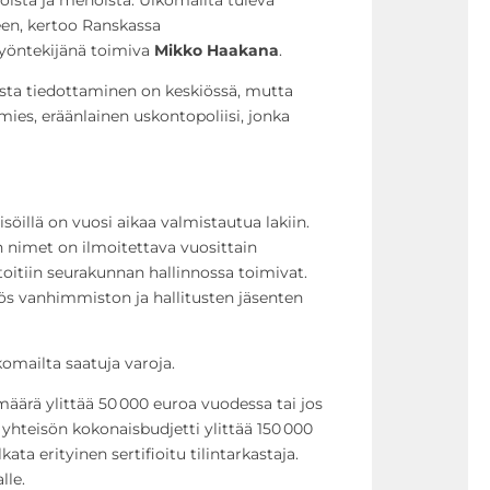
een, kertoo Ranskassa
työntekijänä toimiva
Mikko Haakana
.
sta tiedottaminen on keskiössä, mutta
mies, eräänlainen uskontopoliisi, jonka
eisöillä on vuosi aikaa valmistautua lakiin.
 nimet on ilmoitettava vuosittain
oitiin seurakunnan hallinnossa toimivat.
s vanhimmiston ja hallitusten jäsenten
komailta saatuja varoja.
määrä ylittää 50 000 euroa vuodessa tai jos
yhteisön kokonaisbudjetti ylittää 150 000
ata erityinen sertifioitu tilintarkastaja.
lle.