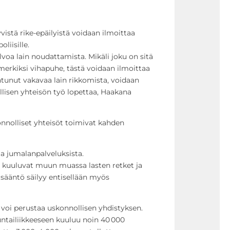
yvistä rike-epäilyistä voidaan ilmoittaa
oliisille.
lvoa lain noudattamista. Mikäli joku on sitä
merkiksi vihapuhe, tästä voidaan ilmoittaa
htunut vakavaa lain rikkomista, voidaan
lisen yhteisön työ lopettaa, Haakana
nnolliset yhteisöt toimivat kahden
a jumalanpalveluksista.
e kuuluvat muun muassa lasten retket ja
 sääntö säilyy entisellään myös
voi perustaa uskonnollisen yhdistyksen.
ntailiikkeeseen kuuluu noin 40 000