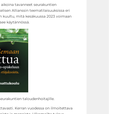
e aikoina tavanneet seurakuntien
lisen Allianssin teematilaisuuksissa eri
on kuultu, mitä kesäkuussa 2023 voimaan
tsee käytännössä.
 seurakuntien taloudenhoitajille.
ttavasti. Kerran vuodessa on ilmoitettava
oista ja menoista. Ulkomailta tuleva