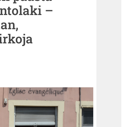
ntolaki –
aan,
irkoja