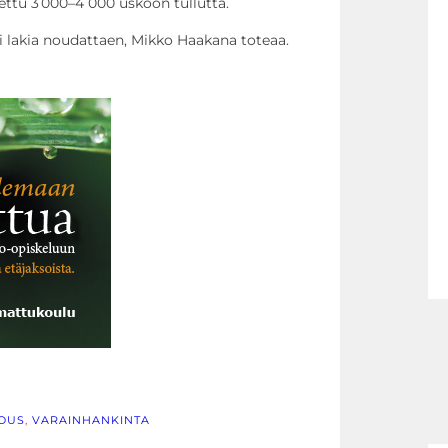
ettu 3 000–4 000 uskoon tullutta.
i lakia noudattaen, Mikko Haakana toteaa.
LOUS
, 
VARAINHANKINTA