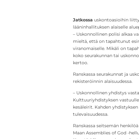
Jatkossa
uskontoasioihin liitt
lääninhallituksen alaiselle aluep
– Uskonnollinen polisi alkaa va
mieltä, että on tapahtunut esi
viranomaiselle. Mikäli on tapa
koko seurakunnan tai uskonnol
kertoo.
Ranskassa seurakunnat ja usko
rekisteröinnin alaisuudessa.
– Uskonnollinen yhdistys vasta
Kulttuuriyhdistyksen vastuull
kesäleirit. Kahden yhdistyksen
tulevaisuudessa.
Ranskassa seitsemän henkilöä 
Maan Assemblies of God -hellu