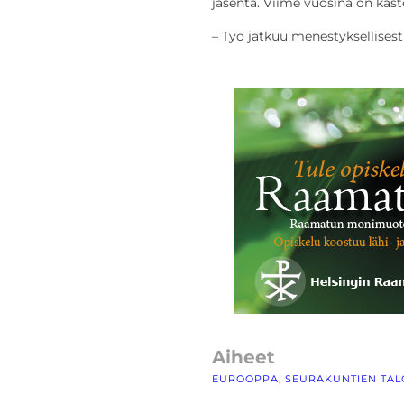
jäsentä. Viime vuosina on kast
– Työ jatkuu menestyksellisest
Aiheet
EUROOPPA
, 
SEURAKUNTIEN TA