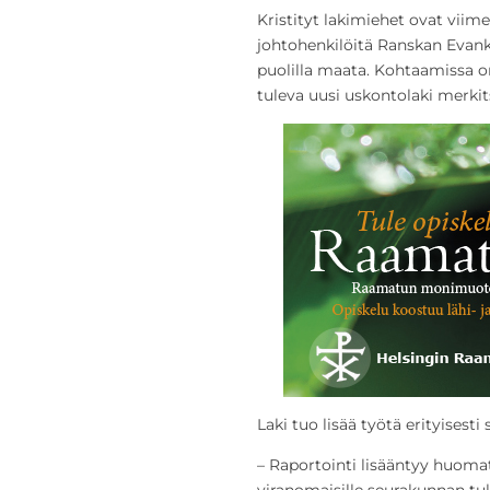
Kristityt lakimiehet ovat viim
johtohenkilöitä Ranskan Evanke
puolilla maata. Kohtaamissa 
tuleva uusi uskontolaki merki
Laki tuo lisää työtä erityisesti
– Raportointi lisääntyy huoma
viranomaisille seurakunnan tul