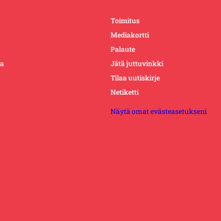
Toimitus
Mediakortti
Palaute
ta
Jätä juttuvinkki
Tilaa uutiskirje
Netiketti
Näytä omat evästeasetukseni