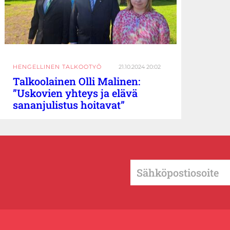
HENGELLINEN TALKOOTYÖ
21.10.2024 20:02
Talkoolainen Olli Malinen:
”Uskovien yhteys ja elävä
sananjulistus hoitavat”