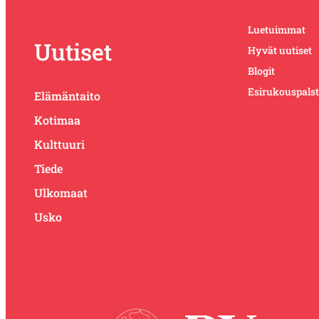
Luetuimmat
Uutiset
Hyvät uutiset
Blogit
Esirukouspals
Elämäntaito
Kotimaa
Kulttuuri
Tiede
Ulkomaat
Usko