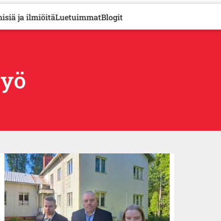
isiä ja ilmiöitä
Luetuimmat
Blogit
työ