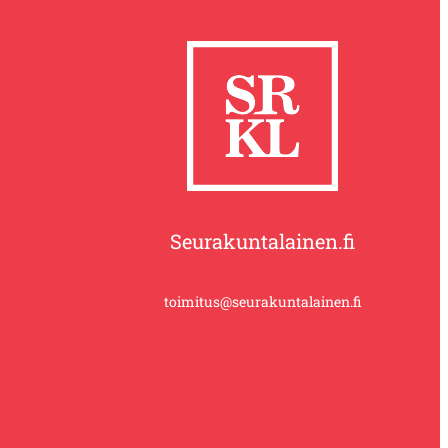
Seurakuntalainen.fi
toimitus@seurakuntalainen.fi