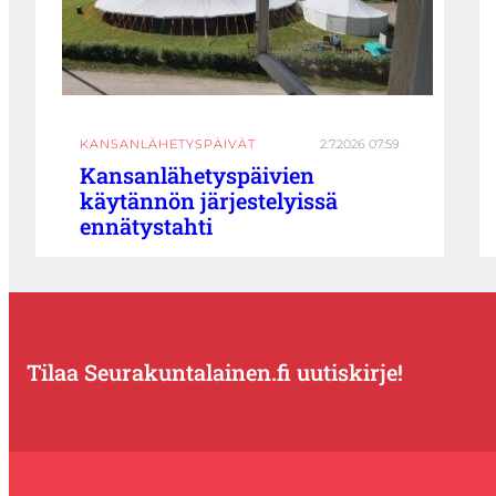
KANSANLÄHETYSPÄIVÄT
2.7.2026 07:59
Kansanlähetyspäivien
käytännön järjestelyissä
ennätystahti
Tilaa Seurakuntalainen.fi uutiskirje!