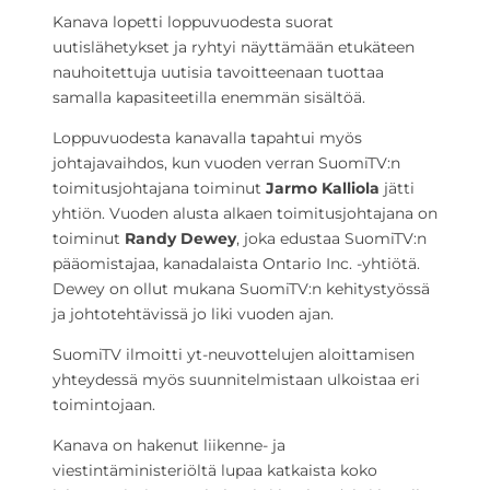
Kanava lopetti loppuvuodesta suorat
uutislähetykset ja ryhtyi näyttämään etukäteen
nauhoitettuja uutisia tavoitteenaan tuottaa
samalla kapasiteetilla enemmän sisältöä.
Loppuvuodesta kanavalla tapahtui myös
johtajavaihdos, kun vuoden verran SuomiTV:n
toimitusjohtajana toiminut
Jarmo Kalliola
jätti
yhtiön. Vuoden alusta alkaen toimitusjohtajana on
toiminut
Randy Dewey
, joka edustaa SuomiTV:n
pääomistajaa, kanadalaista Ontario Inc. -yhtiötä.
Dewey on ollut mukana SuomiTV:n kehitystyössä
ja johtotehtävissä jo liki vuoden ajan.
SuomiTV ilmoitti yt-neuvottelujen aloittamisen
yhteydessä myös suunnitelmistaan ulkoistaa eri
toimintojaan.
Kanava on hakenut liikenne- ja
viestintäministeriöltä lupaa katkaista koko