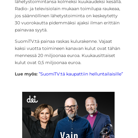
lähetystoimintansa kolmeksi kuukaudeksi kesällä.
Radio- ja televisiolain mukaan toimilupa raukeaa,
jos säännöllinen lähetystoiminta on keskeytetty
30 vuorokautta pidemmäksi ajaksi ilman erittäin
painavaa syytä.
SuomiTV:tä painaa raskas kulurakenne. Vajaat
kaksi vuotta toimineen kanavan kulut ovat tähän
mennessä 20 miljoonaa euroa. Kuukausittaiset
kulut ovat 0,5 miljoonaa euroa.
Lue myös:
”SuomiTV:tä kaupattiin helluntailaisille”