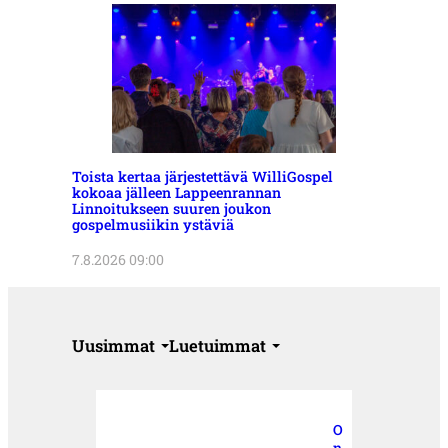
Toista kertaa järjestettävä WilliGospel
kokoaa jälleen Lappeenrannan
Linnoitukseen suuren joukon
gospelmusiikin ystäviä
7.8.2026 09:00
Uusimmat
Luetuimmat
O
n