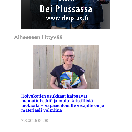
Aiheeseen liittyvää
Hoivakotien asukkaat kaipaavat
raamattuhetkiä ja muita kristillisiä
tuokioita – vapaaehtoisille vetäjille on jo
materiaali valmiina
7.8.2026 09:00