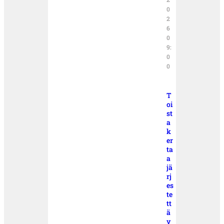
0
2
6
0
9:
0
0
T
oi
st
a
k
er
ta
a
jä
rj
es
te
tt
ä
v