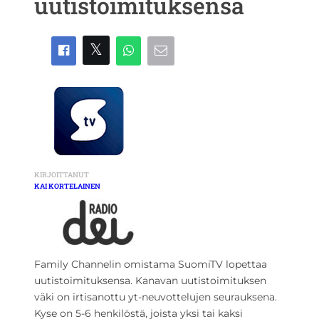
uutistoimituksensa
KIRJOITTANUT
KAI KORTELAINEN
Family Channelin omistama SuomiTV lopettaa
uutistoimituksensa. Kanavan uutistoimituksen
väki on irtisanottu yt-neuvottelujen seurauksena.
Kyse on 5-6 henkilöstä, joista yksi tai kaksi