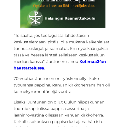
”Toisaalta, jos teologiasta lähdettäisiin
keskustelemaan, pitäisi olla mukana kaikenlaiset
tunnustuskirjat ja raamatut. En myöskään jaksa
tässä vaiheessa lähteä sellaiseen keskusteluun
median kanssa”, Juntunen sanoo
Kotimaa24:n
haastattelussa.
70-vuotias Juntunen on työskennellyt koko
työuransa pappina. Ranuan kirkkoherrana hän oli
kolmekymmentäneljä vuotta.
Lisäksi Juntunen on ollut Oulun hiippakunnan
tuomiokapitulissa pappisasessorina ja
lääninrovastina ollessaan Ranuan kirkkoherra.
Kirkolliskokouksen pappisedustajana hän istui