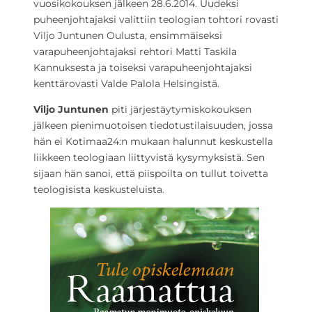
vuosikokouksen jälkeen 28.6.2014. Uudeksi
puheenjohtajaksi valittiin teologian tohtori rovasti
Viljo Juntunen Oulusta, ensimmäiseksi
varapuheenjohtajaksi rehtori Matti Taskila
Kannuksesta ja toiseksi varapuheenjohtajaksi
kenttärovasti Valde Palola Helsingistä.
Viljo Juntunen
piti järjestäytymiskokouksen
jälkeen pienimuotoisen tiedotustilaisuuden, jossa
hän ei Kotimaa24:n mukaan halunnut keskustella
liikkeen teologiaan liittyvistä kysymyksistä. Sen
sijaan hän sanoi, että piispoilta on tullut toivetta
teologisista keskusteluista.