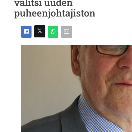
valitsi uuden
puheenjohtajiston