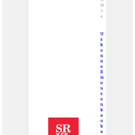
16
:1
4
U
s
k
o
n
n
o
ll
is
u
u
s
o
n
k
a
u
k
a