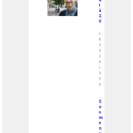
t
ä
2.
0
1.
8.
2
0
2
6
1
3:
0
6
S
u
o
m
e
n