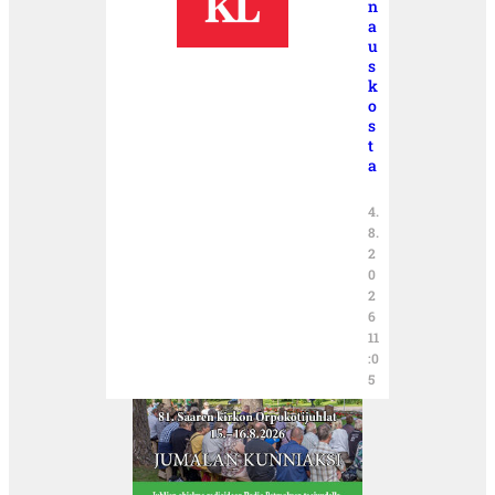
n
a
u
s
k
o
s
t
a
4.
8.
2
0
2
6
11
:0
5