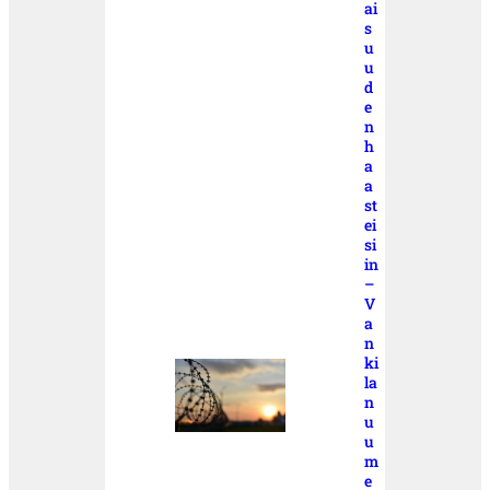
ai
s
u
u
d
e
n
h
a
a
st
ei
si
in
–
V
a
n
ki
la
n
u
u
m
e