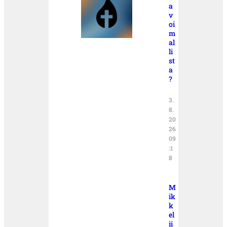
a
v
oi
m
al
li
st
a
?
3.
8.
20
26
09
:1
8
M
ik
k
el
ii