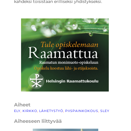
kahdeksi toisistaan erilliseksi yhdistykseksi.
Aiheet
ELY
, 
KIRKKO
, 
LÄHETYSTYÖ
, 
PIISPAINKOKOUS
, 
SLEY
Aiheeseen liittyvää