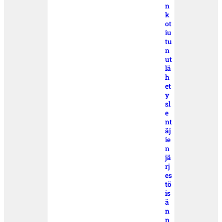
n
k
ot
iu
tu
n
ut
lä
h
et
y
sl
e
nt
äj
ie
n
jä
rj
es
tö
is
ä
n
n