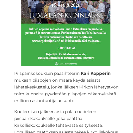
Piispainkokouksen pääsihteerin
Kari Kopperin
mukaan piispojen on määrä käydä asiasta
lähetekeskustelu, jonka jälkeen Kirkon lähetystyön
toimikunnalta pyydetään piispojen näkemyksistä
erillinen asiantuntijalausunto.
Kuulemisen jälkeen asia palaa uudeleen
piispainkokoukselle, joka päättää
kirkolliskokoukselle tehtävästä esityksestä.
Lopullisen päätöksen asiasta tekee kirkolliskokous,