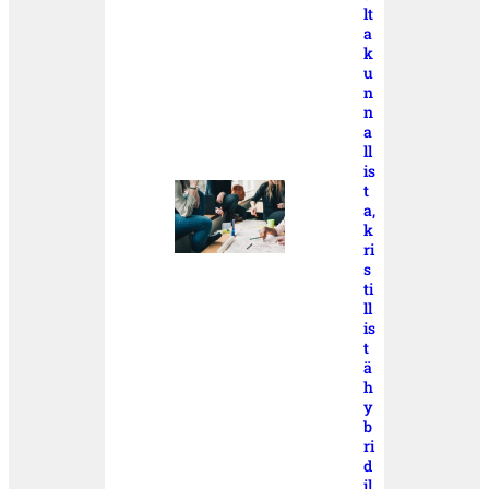
lt
a
k
u
n
n
a
ll
is
t
a,
k
ri
s
ti
ll
is
t
ä
h
y
b
ri
d
il