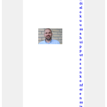
öi
el
o
k
u
u
ss
a
h
ui
p
p
ut
a
s
o
n
k
o
nf
er
e
n
ss
ia