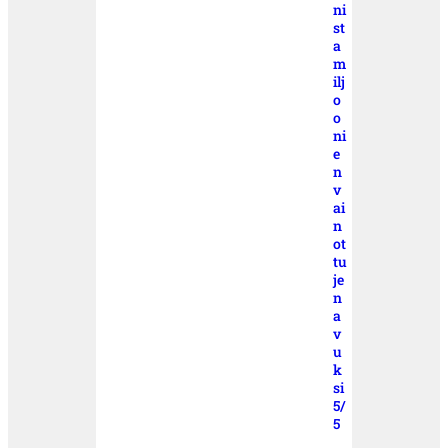
ni
st
a
m
ilj
o
o
ni
e
n
v
ai
n
ot
tu
je
n
a
v
u
k
si
5/
5