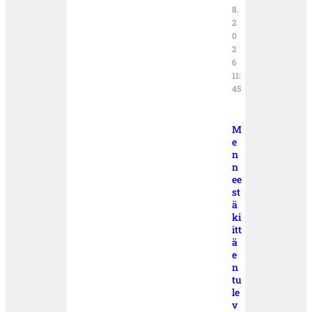
8.
2
0
2
6
11:
45
M
e
n
n
ee
st
ä
ki
itt
ä
e
n
tu
le
v