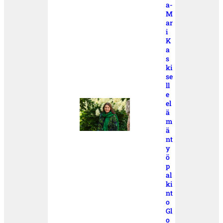
a-
M
ar
i
K
a
s
ki
se
ll
e
el
ä
m
ä
nt
y
ö
p
al
ki
nt
o
Gl
o