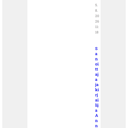
5.
8.
20
26
11:
18
S
a
n
oi
tt
aj
a
ja
ki
rj
ai
lij
a
A
n
n