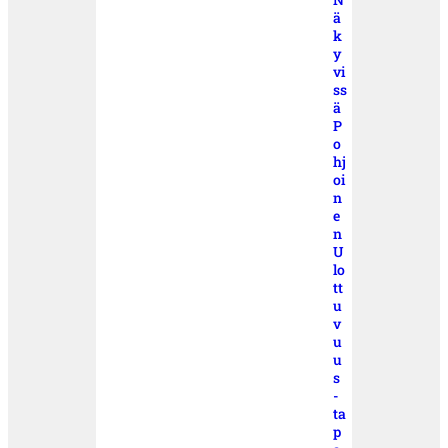
ä
k
y
vi
ss
ä
P
o
hj
oi
n
e
n
U
lo
tt
u
v
u
u
s
-
ta
p