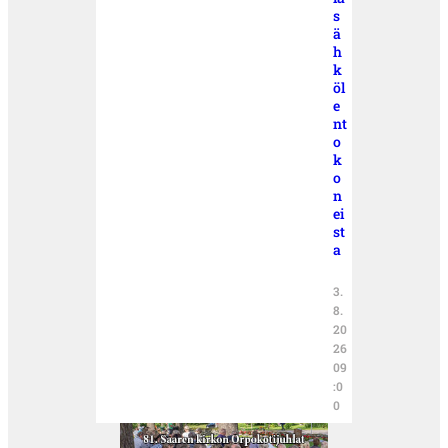
s
ä
h
k
öl
e
nt
o
k
o
n
ei
st
a
3.
8.
20
26
09
:0
0