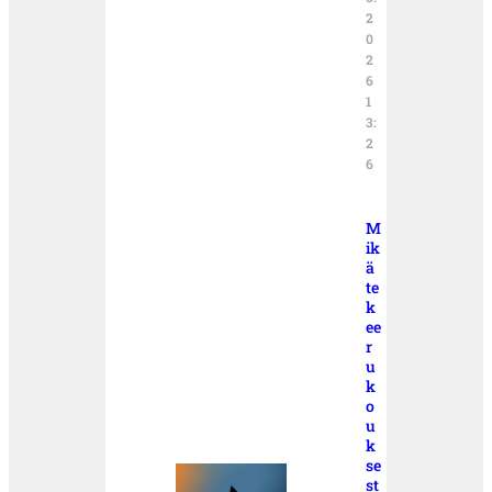
2
0
2
6
1
3:
2
6
M
ik
ä
te
k
ee
r
u
k
o
u
k
se
st