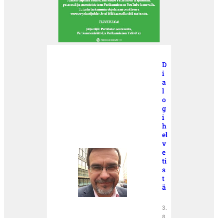
D
i
a
l
o
g
i
h
el
v
e
ti
s
t
ä
3.
8.