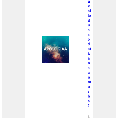
n
v
al
lo
it
u
s
s
o
d
at
k
a
n
s
a
n
m
u
r
h
a
?
5.