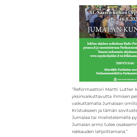
”Reformaattori Martti Luther 
yksinvaikuttavutta ihmisen pe
vaikuttamalla Jumalaan omilla
Kristukseen ja tämän sovituste
Jumalaa tai mielistelemällä p
Jumalan armo tulee osaksemm
rakkauden lahjoittamana.”