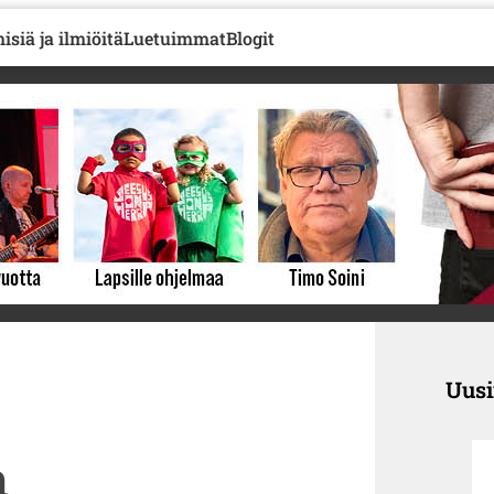
isiä ja ilmiöitä
Luetuimmat
Blogit
Uus
n