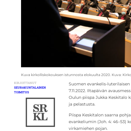
Kuva kirkolliskokouksen istunnosta elokuulta 2020. Kuva: Kir
KIRJOITTANUT
Suomen evankelis-luterilaisen 
SEURAKUNTALAINEN
7.11.2022. Iltapäivän avausme
TOIMITUS
Oulun piispa Jukka Keskitalo k
ja pelastusta.
Piispa Keskitalon saarna pohj
evankeliumin (Joh. 4: 46–53) k
virkamiehen pojan.