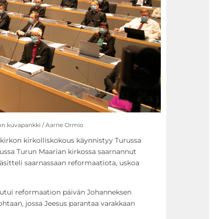
kon kuvapankki / Aarne Ormio
kirkon kirkolliskokous käynnistyy Turussa
ssussa Turun Maarian kirkossa saarnannut
äsitteli saarnassaan reformaatiota, uskoa
autui reformaation päivän Johanneksen
ohtaan, jossa Jeesus parantaa varakkaan