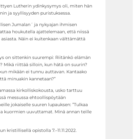
iittyen Lutherin ydinkysymys oli, miten hän
in ja syyllisyyden puristuksessa.
lisen Jumalan´ ja nykyajan ihmisen
ttaa houkutella ajattelemaan, että niissä
asiasta. Näin ei kuitenkaan välttämättä
s on sittenkin suurempi: Riitänkö elämän
 Mikä riittää silloin, kun hätä on suurin?
 kun mikään ei tunnu auttavan. Kantaako
että minuakin kannetaan?”
amassa kirkolliskokousta, usko tarttuu
ssä messussa ehtoollispöytään
le jokaiselle suuren lupauksen: ”Tulkaa
 ja kuormien uuvuttamat. Minä annan teille
kristillisellä opistolla 7.–11.11.2022.