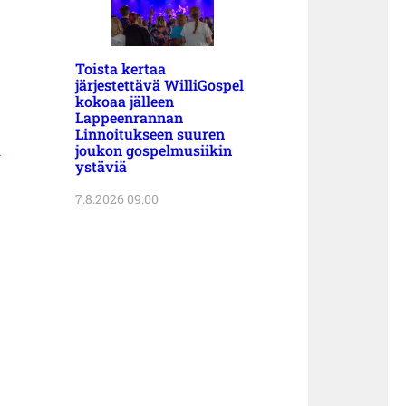
Toista kertaa
järjestettävä WilliGospel
kokoaa jälleen
Lappeenrannan
Linnoitukseen suuren
a
joukon gospelmusiikin
ystäviä
7.8.2026 09:00