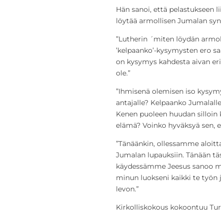
Hän sanoi, että pelastukseen l
löytää armollisen Jumalan synn
”Lutherin ´miten löydän armol
’kelpaanko’-kysymysten ero saa
on kysymys kahdesta aivan eri 
ole.”
”Ihmisenä olemisen iso kysymy
antajalle? Kelpaanko Jumalalle?
Kenen puoleen huudan silloin
elämä? Voinko hyväksyä sen, 
”Tänäänkin, ollessamme aloitt
Jumalan lupauksiin. Tänään tä
käydessämme Jeesus sanoo meil
minun luokseni kaikki te työn
levon.”
Kirkolliskokous kokoontuu Turun 