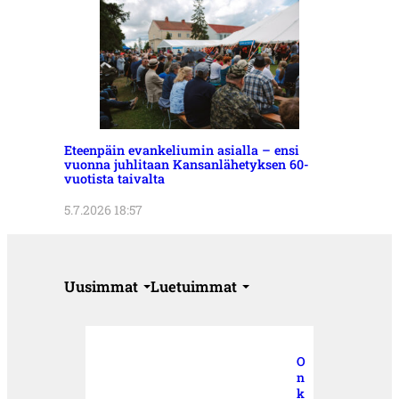
Eteenpäin evankeliumin asialla – ensi
vuonna juhlitaan Kansanlähetyksen 60-
vuotista taivalta
5.7.2026 18:57
Uusimmat
Luetuimmat
O
n
k