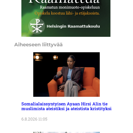
Aiheeseen liittyvää
Somalialaissyntyisen Ayaan Hirsi Alin tie
muslimista ateistiksi ja ateistista kristityksi
6.8.2026 11:05