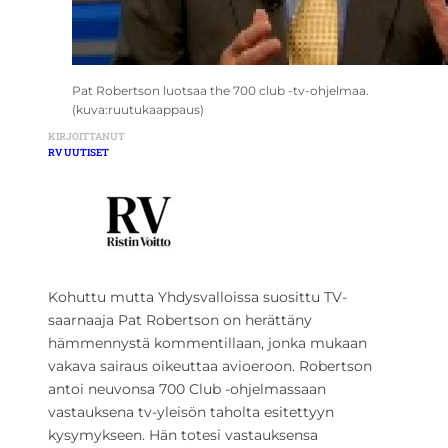
Pat Robertson luotsaa the 700 club -tv-ohjelmaa.
(kuva:ruutukaappaus)
KIRJOITTANUT
RV UUTISET
Kohuttu mutta Yhdysvalloissa suosittu TV-
saarnaaja Pat Robertson on herättäny
hämmennystä kommentillaan, jonka mukaan
vakava sairaus oikeuttaa avioeroon. Robertson
antoi neuvonsa 700 Club -ohjelmassaan
vastauksena tv-yleisön taholta esitettyyn
kysymykseen. Hän totesi vastauksensa