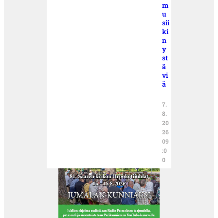
m
u
sii
ki
n
y
st
ä
vi
ä
7.
8.
20
26
09
:0
0