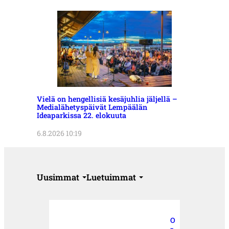
Vielä on hengellisiä kesäjuhlia jäljellä –
Medialähetyspäivät Lempäälän
Ideaparkissa 22. elokuuta
6.8.2026 10:19
Uusimmat
Luetuimmat
O