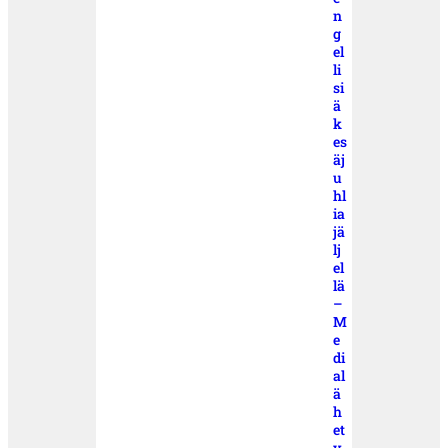
n
g
el
li
si
ä
k
es
äj
u
hl
ia
jä
lj
el
lä
–
M
e
di
al
ä
h
et
y