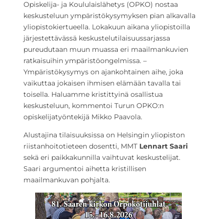
Opiskelija- ja Koululaislähetys (OPKO) nostaa
keskusteluun ympäristökysymyksen pian alkavalla
yliopistokiertueella. Lokakuun aikana yliopistoilla
järjestettävässä keskustelutilaisuussarjassa
pureudutaan muun muassa eri maailmankuvien
ratkaisuihin ympäristöongelmissa. –
Ympäristökysymys on ajankohtainen aihe, joka
vaikuttaa jokaisen ihmisen elämään tavalla tai
toisella. Haluamme kristittyinä osallistua
keskusteluun, kommentoi Turun OPKO:n
opiskelijatyöntekijä Mikko Paavola.
Alustajina tilaisuuksissa on Helsingin yliopiston
riistanhoitotieteen dosentti, MMT
Lennart Saari
sekä eri paikkakunnilla vaihtuvat keskustelijat.
Saari argumentoi aihetta kristillisen
maailmankuvan pohjalta.