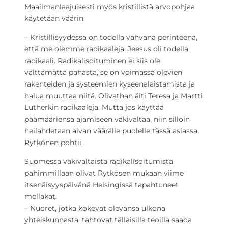
Maailmanlaajuisesti myös kristillistä arvopohjaa
käytetään väärin.
– Kristillisyydessä on todella vahvana perinteenä,
että me olemme radikaaleja. Jeesus oli todella
radikaali. Radikalisoituminen ei siis ole
välttämättä pahasta, se on voimassa olevien
rakenteiden ja systeemien kyseenalaistamista ja
halua muuttaa niitä. Olivathan äiti Teresa ja Martti
Lutherkin radikaaleja. Mutta jos käyttää
päämääriensä ajamiseen väkivaltaa, niin silloin
heilahdetaan aivan väärälle puolelle tässä asiassa,
Rytkönen pohtii.
Suomessa väkivaltaista radikalisoitumista
pahimmillaan olivat Rytkösen mukaan viime
itsenäisyyspäivänä Helsingissä tapahtuneet
mellakat.
– Nuoret, jotka kokevat olevansa ulkona
yhteiskunnasta, tahtovat tällaisilla teoilla saada