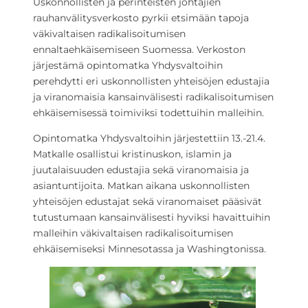
Uskonnollisten ja perinteisten johtajien
rauhanvälitysverkosto pyrkii etsimään tapoja
väkivaltaisen radikalisoitumisen
ennaltaehkäisemiseen Suomessa. Verkoston
järjestämä opintomatka Yhdysvaltoihin
perehdytti eri uskonnollisten yhteisöjen edustajia
ja viranomaisia kansainvälisesti radikalisoitumisen
ehkäisemisessä toimiviksi todettuihin malleihin.
Opintomatka Yhdysvaltoihin järjestettiin 13.-21.4.
Matkalle osallistui kristinuskon, islamin ja
juutalaisuuden edustajia sekä viranomaisia ja
asiantuntijoita. Matkan aikana uskonnollisten
yhteisöjen edustajat sekä viranomaiset pääsivät
tutustumaan kansainvälisesti hyviksi havaittuihin
malleihin väkivaltaisen radikalisoitumisen
ehkäisemiseksi Minnesotassa ja Washingtonissa.