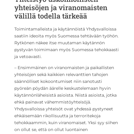
yhteisöjen ja viranomaisten
välillä todella tärkeää
Toimintamalleista ja käytännöistä Yhdysvalloissa
saatiin ideoita myös Suomessa tehtävään työhön.
Rytkönen näkee itse muutaman käytännön
pystyvän toimimaan myös Suomessa tehokkaasti
ja vetoavasti.
– Ensimmäinen on viranomaisten ja paikallisten
yhteisöjen sekä kaikkien relevanttien tahojen
säännölliset kokoontumiset niin sanotusti
pyöreän pöydän äärelle keskustelemaan hyvin
käytännönläheisistä asioista. Niistä asioista, jotka
ehkä painavat vähemmistöyhteisöjä.
Yhdysvalloissa yhteisöt ovat yhdessä pystyneet
ehkäisemään rikollisuutta ja terroritekoja
tehokkaammin, kuin viranomaiset. Yksi syy siihen
on ollut se, että on ollut luontainen