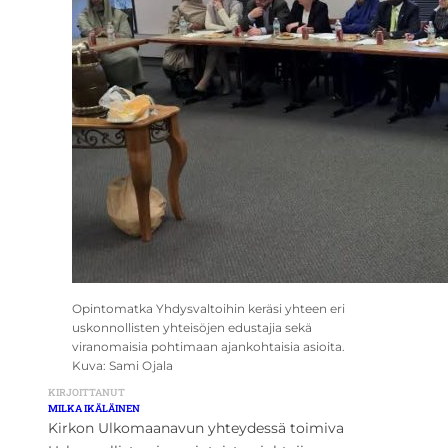
Opintomatka Yhdysvaltoihin keräsi yhteen eri
uskonnollisten yhteisöjen edustajia sekä
viranomaisia pohtimaan ajankohtaisia asioita.
Kuva: Sami Ojala
KIRJOITTANUT
MILKA IKÄLÄINEN
Kirkon Ulkomaanavun yhteydessä toimiva