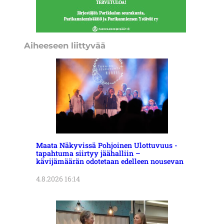
Aiheeseen liittyvää
Maata Näkyvissä Pohjoinen Ulottuvuus -
tapahtuma siirtyy jäähalliin –
kävijämäärän odotetaan edelleen nousevan
4.8.2026 16:14