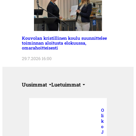
Kouvolan kristillinen koulu suunnittelee
toiminnan aloitusta elokuussa,
omarahoitteisesti
29.7.2026 16:00
Uusimmat
Luetuimmat
O
li
k
o
J