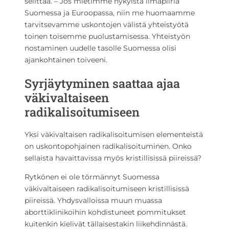
selittää. – Jos mietimme nykyistä ilmapiiriä
Suomessa ja Euroopassa, niin me huomaamme
tarvitsevamme uskontojen välistä yhteistyötä
toinen toisemme puolustamisessa. Yhteistyön
nostaminen uudelle tasolle Suomessa olisi
ajankohtainen toiveeni.
Syrjäytyminen saattaa ajaa
väkivaltaiseen
radikalisoitumiseen
Yksi väkivaltaisen radikalisoitumisen elementeistä
on uskontopohjainen radikalisoituminen. Onko
sellaista havaittavissa myös kristillisissä piireissä?
Rytkönen ei ole törmännyt Suomessa
väkivaltaiseen radikalisoitumiseen kristillisissä
piireissä. Yhdysvalloissa muun muassa
aborttiklinikoihin kohdistuneet pommitukset
kuitenkin kielivät tällaisestakin liikehdinnästä.