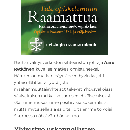
Rauhanvälitysverkoston sihteeristön johtaja
Aaro
Rytkönen
kuvailee matkaa onnistuneeksi.
Hän kertoo matkan näyttäneen hyvin laajalti
yhteisölähtöistä työtä, jota
maahanmuuttajayhteisöt tekevät Yhdysvalloissa
väkivaltaisen radikalisoitumisen ehkäisemiseksi.
-Saimme mukaamme positiivisia kokemuksia,
mutta myös sellaisia asioita, joita emme toivoisi
Suomessa nähtävän, hän kertoo.
Yhteistyö uskonnollisten