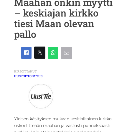
Maahan onkin myytti
– keskiajan kirkko
tiesi Maan olevan
pallo
KIRJOITTANUT
UUSI TIE TOIMITUS
Yleisen käsityksen mukaan keskiaikainen kirkko
uskoi litteään maahan ja vastusti ponnekkaasti