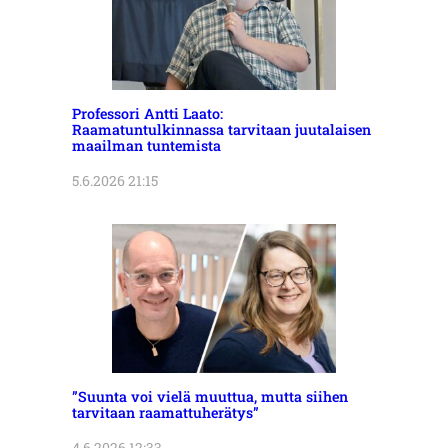
Professori Antti Laato:
Raamatuntulkinnassa tarvitaan juutalaisen
maailman tuntemista
5.6.2026 21:15
”Suunta voi vielä muuttua, mutta siihen
tarvitaan raamattuherätys”
4.6.2026 12:33