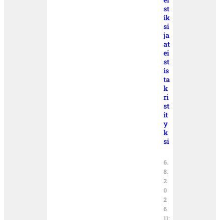
st
ik
si
ja
at
ei
st
is
ta
k
ri
st
it
y
k
si
6.
8.
2
0
2
6
11: