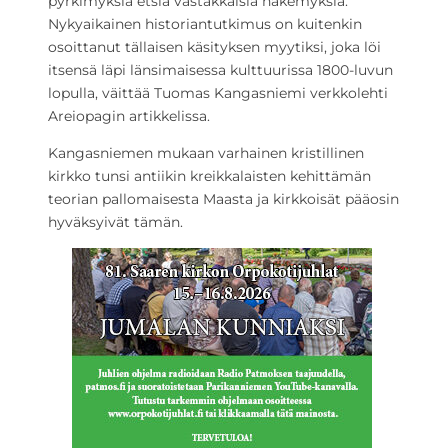
pyrkimyksiä etsiä vastakkaisia näkemyksiä.
Nykyaikainen historiantutkimus on kuitenkin
osoittanut tällaisen käsityksen myytiksi, joka löi
itsensä läpi länsimaisessa kulttuurissa 1800-luvun
lopulla, väittää Tuomas Kangasniemi verkkolehti
Areiopagin artikkelissa.
Kangasniemen mukaan varhainen kristillinen
kirkko tunsi antiikin kreikkalaisten kehittämän
teorian pallomaisesta Maasta ja kirkkoisät pääosin
hyväksyivät tämän.