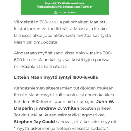
Viimeistään 700-luvulla pallomainen Maa otti
kiistattoman voiton litteästä Maasta ja kirkko
lännessä alkoi jopa aktiivisesti levittää käsitystä
Maan pallomuodosta.
Ainoastaan myöhäisantiikissa noin vuosina 300-
600 litteän Maan käsitys sai kristittyjen parissa
minkäänlaista kannatusta.
Litteän Maan myytti syntyi 1800-luvulla
Kangasniemen siteeraamien tutkijoiden mukaan
litteän Maan myytti tuli suosituksi ennen kaikkea
kahden 1800-luvun lopun historioitsijan,
John W.
Draperin
ja
Andrew D. Whiten
teosten jälkeen.
Jotkin tutkijat, kuten esimerkiksi agnostikko
Stephen Jay Gould
sanovat, että keskeisin syy oli
”myytti uskonnon ja tieteen välisestä sodasta”.