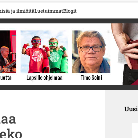
isiä ja ilmiöitä
Luetuimmat
Blogit
Uus
taa
meko