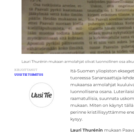
Lauri Thurénin mukaan armolahjat olivat luonnollinen osa al
KIRJOITTANUT
Itä-Suomen yliopiston eksegeti
UUSI TIE TOIMITUS
tuoreessa Sanansaattaja-lehde
mukaansa armolahjat kuuluiv
luonnollisena osana. Luterila
raamatullisia, suunnata usk
mukaan. Miten on käynyt tällä
perinne kristillisyyttämme e
kysyy.
Lauri Thurénin
mukaan Paavali