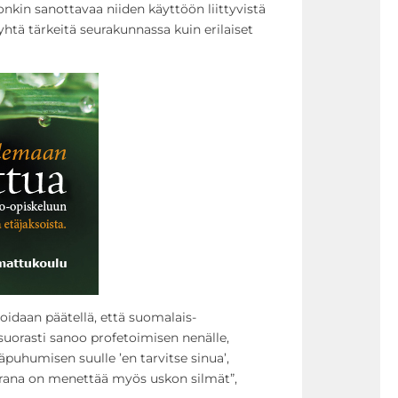
onkin sanottavaa niiden käyttöön liittyvistä
htä tärkeitä seurakunnassa kuin erilaiset
oidaan päätellä, että suomalais-
äsuorasti sanoo profetoimisen nenälle,
läpuhumisen suulle ’en tarvitse sinua’,
rana on menettää myös uskon silmät”,