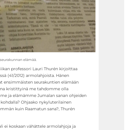
kuseurakunnan elämää.
ikan professori Lauri Thurén kirjoittaa
ssä (41/2012) armolahjoista. Hänen
at ensimmäisten seurakuntien elämään
isina kristittyinä me tahdomme olla
omme ja elämämme Jumalan sanan ohjeiden
 kohdalla? Ohjaako nykyluterilainen
nemmän kuin Raamatun sana?, Thurén
 ei koskaan vähättele armolahjoja ja