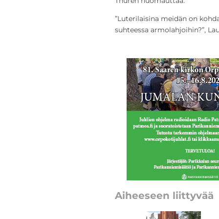
Thurén huomauttaa.
”Luterilaisina meidän on koh
suhteessa armolahjoihin?”, Lau
Aiheeseen liittyvää