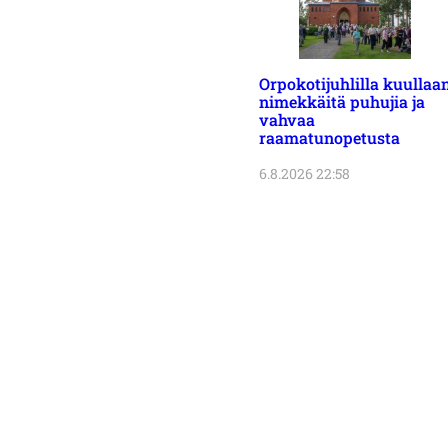
Orpokotijuhlilla kuullaa
nimekkäitä puhujia ja
vahvaa
raamatunopetusta
6.8.2026 22:58