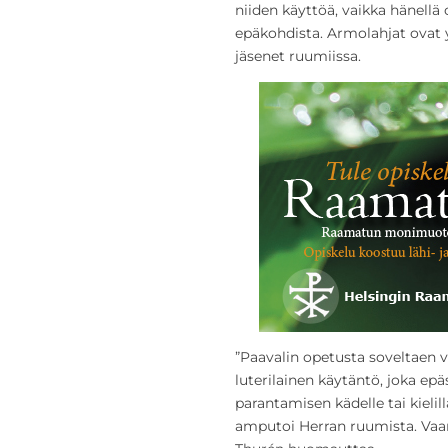
niiden käyttöä, vaikka hänellä 
epäkohdista. Armolahjat ovat y
jäsenet ruumiissa.
”Paavalin opetusta soveltaen v
luterilainen käytäntö, joka ep
parantamisen kädelle tai kielil
amputoi Herran ruumista. Vaa