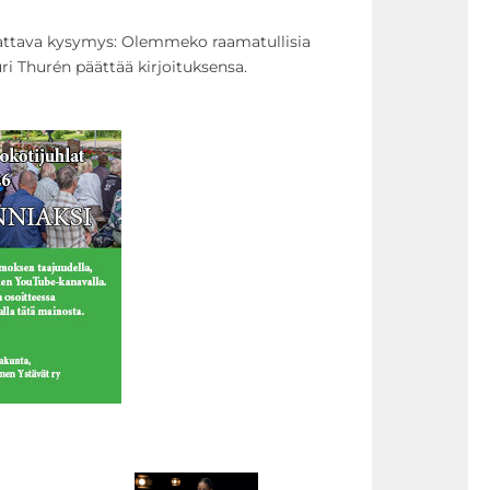
dattava kysymys: Olemmeko raamatullisia
ri Thurén päättää kirjoituksensa.