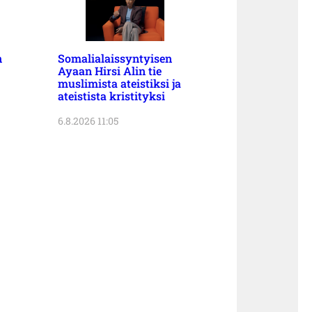
n
Somalialaissyntyisen
Ayaan Hirsi Alin tie
muslimista ateistiksi ja
ateistista kristityksi
6.8.2026 11:05