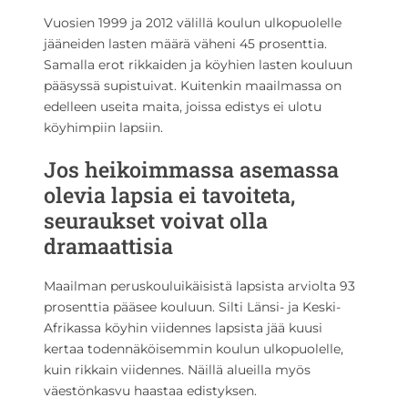
Vuosien 1999 ja 2012 välillä koulun ulkopuolelle
jääneiden lasten määrä väheni 45 prosenttia.
Samalla erot rikkaiden ja köyhien lasten kouluun
pääsyssä supistuivat. Kuitenkin maailmassa on
edelleen useita maita, joissa edistys ei ulotu
köyhimpiin lapsiin.
Jos heikoimmassa asemassa
olevia lapsia ei tavoiteta,
seuraukset voivat olla
dramaattisia
Maailman peruskouluikäisistä lapsista arviolta 93
prosenttia pääsee kouluun. Silti Länsi- ja Keski-
Afrikassa köyhin viidennes lapsista jää kuusi
kertaa todennäköisemmin koulun ulkopuolelle,
kuin rikkain viidennes. Näillä alueilla myös
väestönkasvu haastaa edistyksen.