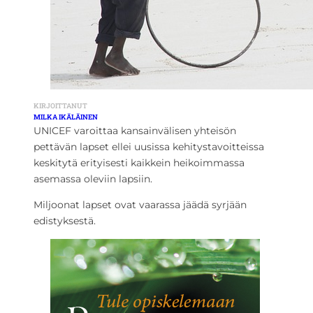
KIRJOITTANUT
MILKA IKÄLÄINEN
UNICEF varoittaa kansainvälisen yhteisön
pettävän lapset ellei uusissa kehitystavoitteissa
keskitytä erityisesti kaikkein heikoimmassa
asemassa oleviin lapsiin.
Miljoonat lapset ovat vaarassa jäädä syrjään
edistyksestä.