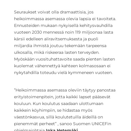
Seuraukset voivat olla dramaattisia, jos
heikoimmassa asemassa olevia lapsia ei tavoiteta.
Ennusteiden mukaan nykyisellä kehitysvauhdilla
vuoteen 2030 mennessä noin 119 miljoonaa lasta
kärsii edelleen aliravitsemuksesta ja puoli
miljardia ihmistä joutuu tekemään tarpeensa
ulkosalla, mikä riskeeraa lasten terveyden.
Myöskään vuosituhattavoite saada pienten lasten
kuolemat vähennettyä kahteen kolmasosaan ei
nykytahdilla toteudu vielä kymmeneen vuoteen.
”Heikoimmassa asemassa oleviin täytyy panostaa
erityistoimenpitein, jotta kaikki lapset pääsevät
kouluun. Kun koulutus saadaan ulottumaan
kaikkein köyhimpiin, se hidastaa myös
väestönkasvua, sillä koulutetuilla äideillä on
pienemmät perheet” , sanoo Suomen UNICEFin
ohjelmajohtaja
Inka Hetemäki
.