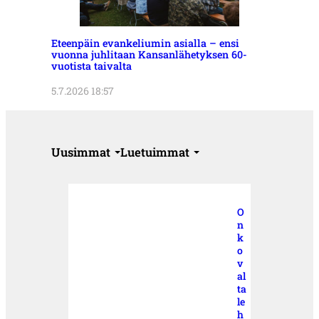
Eteenpäin evankeliumin asialla – ensi
vuonna juhlitaan Kansanlähetyksen 60-
vuotista taivalta
5.7.2026 18:57
Uusimmat
Luetuimmat
O
n
k
o
v
al
ta
le
h