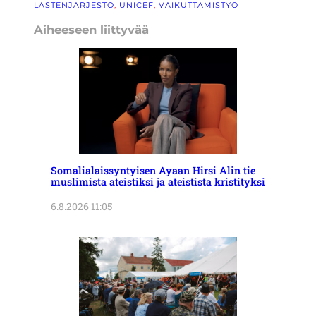
LASTENJÄRJESTÖ
, 
UNICEF
, 
VAIKUTTAMISTYÖ
Aiheeseen liittyvää
Somalialaissyntyisen Ayaan Hirsi Alin tie
muslimista ateistiksi ja ateistista kristityksi
6.8.2026 11:05