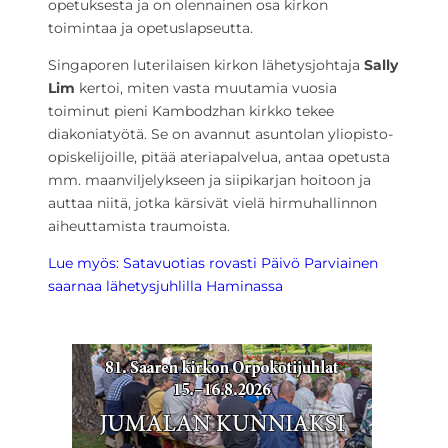
opetuksesta ja on olennainen osa kirkon
toimintaa ja opetuslapseutta.
Singaporen luterilaisen kirkon lähetysjohtaja
Sally
Lim
kertoi, miten vasta muutamia vuosia
toiminut pieni Kambodzhan kirkko tekee
diakoniatyötä. Se on avannut asuntolan yliopisto-
opiskelijoille, pitää ateriapalvelua, antaa opetusta
mm. maanviljelykseen ja siipikarjan hoitoon ja
auttaa niitä, jotka kärsivät vielä hirmuhallinnon
aiheuttamista traumoista.
Lue myös: Satavuotias rovasti Päivö Parviainen
saarnaa lähetysjuhlilla Haminassa