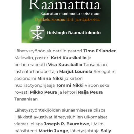
Lähetystyöhön siunattiin pastori
Timo Frilander
Malawiin, pastori
Katri Kuusikallio
ja
perheterapeutti
Visa Kuusikallio
Tansaniaan,
lastentarhanopettaja
Marjut Lounela
Senegaliin,
sosionomi
Minna Nikki
ja kirkon
nuorisotyönohjaaja
Tommi Nikki
Viroon sekä
rovasti
Mikko Peura
ja lehtori
Raija Peura
Tansaniaan.
Lähetystyöntekijöiden siunaamisessa piispa
Häkkistä avustivat lähetysjuhlien ulkomaiset
vieraat, piispa
Joseph P. Bvumbwe
, LML:n
pääsihteeri
Martin Junge
, lähetysjohtaja
Sally