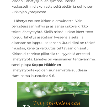
Viroon. Lähetysjuhlien symposiumissa
keskusteltiin diakoniasta sekä etelän ja pohjoisen
kirkkojen yhteydestä.
– Lähetys nousee kirkon olemuksesta. Vain
perusteissaan vahva ja asiaansa uskova kirkko
tekee lähetystyötä. Siellä missä kirkon identiteetti
horjuu, lähetys asetetaan kyseenalaiseksi ja
aikanaan se loppuu kokonaan. Juuri siksi on tärkeä
muistaa, keneltä valtuutus tehtävään on saatu.
Kirkon ei tarvitse piilotella tai pyydellä anteeksi
lähetystyötä. Lähetys on varsinainen tehtävämme,
sanoi piispa
Seppo Häkkinen
lähetystyöntekijöiden siunaamistilaisuudessa
Haminassa lauantaina 9.6.