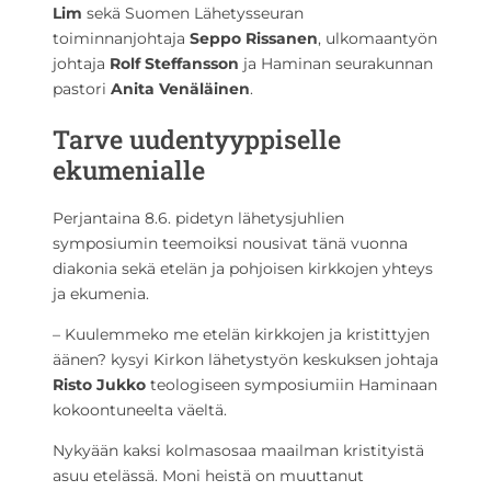
Lim
sekä Suomen Lähetysseuran
toiminnanjohtaja
Seppo Rissanen
, ulkomaantyön
johtaja
Rolf Steffansson
ja Haminan seurakunnan
pastori
Anita Venäläinen
.
Tarve uudentyyppiselle
ekumenialle
Perjantaina 8.6. pidetyn lähetysjuhlien
symposiumin teemoiksi nousivat tänä vuonna
diakonia sekä etelän ja pohjoisen kirkkojen yhteys
ja ekumenia.
– Kuulemmeko me etelän kirkkojen ja kristittyjen
äänen? kysyi Kirkon lähetystyön keskuksen johtaja
Risto Jukko
teologiseen symposiumiin Haminaan
kokoontuneelta väeltä.
Nykyään kaksi kolmasosaa maailman kristityistä
asuu etelässä. Moni heistä on muuttanut