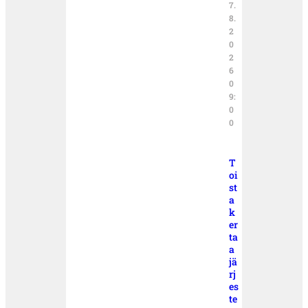
7.
8.
2
0
2
6
0
9:
0
0
T
oi
st
a
k
er
ta
a
jä
rj
es
te