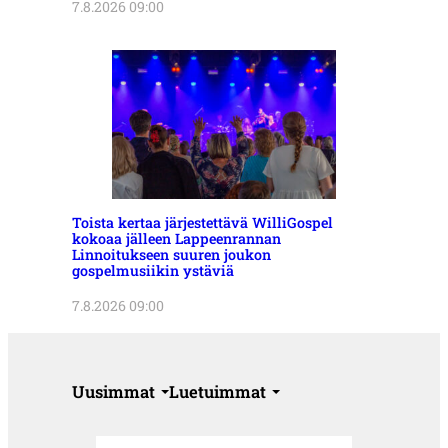
7.8.2026 09:00
Toista kertaa järjestettävä WilliGospel
kokoaa jälleen Lappeenrannan
Linnoitukseen suuren joukon
gospelmusiikin ystäviä
7.8.2026 09:00
Uusimmat
Luetuimmat