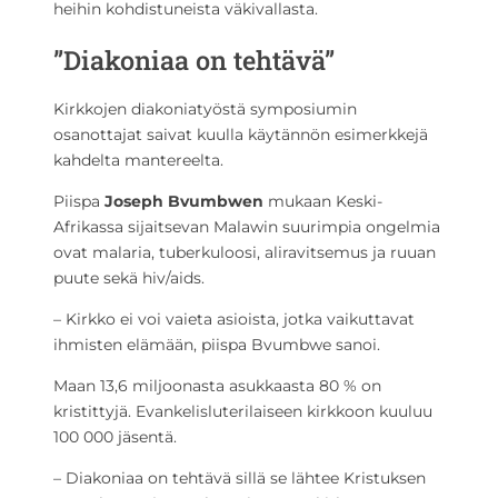
heihin kohdistuneista väkivallasta.
”Diakoniaa on tehtävä”
Kirkkojen diakoniatyöstä symposiumin
osanottajat saivat kuulla käytännön esimerkkejä
kahdelta mantereelta.
Piispa
Joseph Bvumbwen
mukaan Keski-
Afrikassa sijaitsevan Malawin suurimpia ongelmia
ovat malaria, tuberkuloosi, aliravitsemus ja ruuan
puute sekä hiv/aids.
– Kirkko ei voi vaieta asioista, jotka vaikuttavat
ihmisten elämään, piispa Bvumbwe sanoi.
Maan 13,6 miljoonasta asukkaasta 80 % on
kristittyjä. Evankelisluterilaiseen kirkkoon kuuluu
100 000 jäsentä.
– Diakoniaa on tehtävä sillä se lähtee Kristuksen