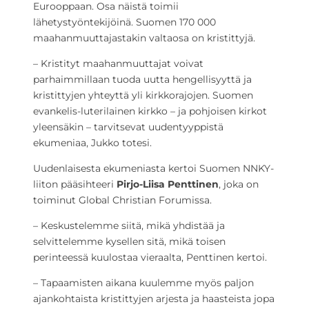
Eurooppaan. Osa näistä toimii
lähetystyöntekijöinä. Suomen 170 000
maahanmuuttajastakin valtaosa on kristittyjä.
– Kristityt maahanmuuttajat voivat
parhaimmillaan tuoda uutta hengellisyyttä ja
kristittyjen yhteyttä yli kirkkorajojen. Suomen
evankelis-luterilainen kirkko – ja pohjoisen kirkot
yleensäkin – tarvitsevat uudentyyppistä
ekumeniaa, Jukko totesi.
Uudenlaisesta ekumeniasta kertoi Suomen NNKY-
liiton pääsihteeri
Pirjo-Liisa Penttinen
, joka on
toiminut Global Christian Forumissa.
– Keskustelemme siitä, mikä yhdistää ja
selvittelemme kysellen sitä, mikä toisen
perinteessä kuulostaa vieraalta, Penttinen kertoi.
– Tapaamisten aikana kuulemme myös paljon
ajankohtaista kristittyjen arjesta ja haasteista jopa