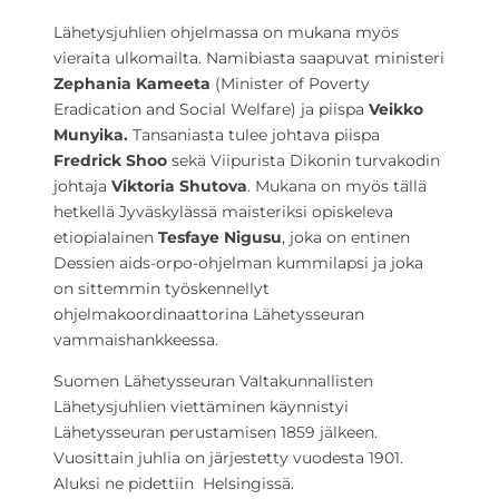
Lähetysjuhlien ohjelmassa on mukana myös
vieraita ulkomailta. Namibiasta saapuvat ministeri
Zephania Kameeta
(Minister of Poverty
Eradication and Social Welfare) ja piispa
Veikko
Munyika.
Tansaniasta tulee johtava piispa
Fredrick Shoo
sekä Viipurista Dikonin turvakodin
johtaja
Viktoria Shutova
. Mukana on myös tällä
hetkellä Jyväskylässä maisteriksi opiskeleva
etiopialainen
Tesfaye Nigusu
, joka on entinen
Dessien aids-orpo-ohjelman kummilapsi ja joka
on sittemmin työskennellyt
ohjelmakoordinaattorina Lähetysseuran
vammaishankkeessa.
Suomen Lähetysseuran Valtakunnallisten
Lähetysjuhlien viettäminen käynnistyi
Lähetysseuran perustamisen 1859 jälkeen.
Vuosittain juhlia on järjestetty vuodesta 1901.
Aluksi ne pidettiin Helsingissä.