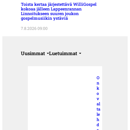
Toista kertaa järjestettävä WilliGospel
kokoaa jälleen Lappeenrannan
Linnoitukseen suuren joukon
gospelmusiikin ystäviä
7.8.2026 09:00
Uusimmat
Luetuimmat
O
n
k
o
v
al
ta
le
h
d
e