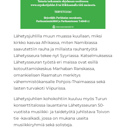
Lähetysjuhlilla muun muassa kuullaan, miksi
kirkko kasvaa Afrikassa, miten Namibiassa
saavutettiin rauha ja millaista rauhantyötä
Lähetysseura tekee nyt Syyriassa. Katselmuksessa
Lähetysseuran työstä eri maissa ovat esillä
kotouttamiskeskus Marhaban Ranskassa,
omankielisen Raamatun merkitys
vähemmistökansalle Pohjois-Thaimaassa sekä
lasten turvakoti Viipurissa.
Lähetysjuhlien kohokohtiin kuuluu myös Turun
konserttitalossa lauantaina Lähetysseuran 50-
vuotista musiikki- ja taidetyötä juhlistava Toivon
tie -kavalkadi, jossa on mukana useita
musiikkiryhmiä sekä solisteja.