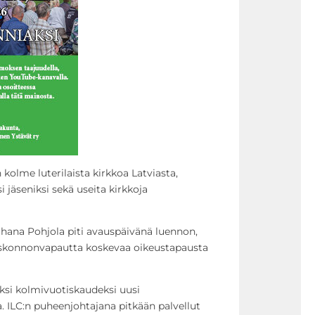
kolme luterilaista kirkkoa Latviasta,
 jäseniksi sekä useita kirkkoja
hana Pohjola piti avauspäivänä luennon,
 uskonnonvapautta koskevaa oikeustapausta
aksi kolmivuotiskaudeksi uusi
. ILC:n puheenjohtajana pitkään palvellut