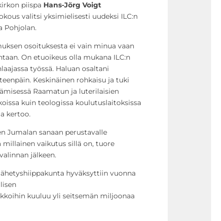
kirkon piispa
Hans-Jörg Voigt
okous valitsi yksimielisesti uudeksi ILC:n
a Pohjolan.
muksen osoituksesta ei vain minua vaan
taan. On etuoikeus olla mukana ILC:n
aajassa työssä. Haluan osaltani
teenpäin. Keskinäinen rohkaisu ja tuki
ämisessä Raamatun ja luterilaisien
koissa kuin teologissa koulutuslaitoksissa
a kertoo.
en Jumalan sanaan perustavalle
 millainen vaikutus sillä on, tuore
valinnan jälkeen.
lähetyshiippakunta hyväksyttiin vuonna
lisen
rkkoihin kuuluu yli seitsemän miljoonaa