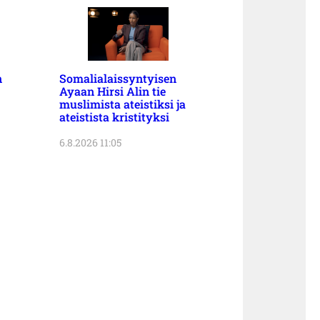
n
Somalialaissyntyisen
Ayaan Hirsi Alin tie
muslimista ateistiksi ja
ateistista kristityksi
6.8.2026 11:05