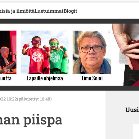
isiä ja ilmiöitä
Luetuimmat
Blogit
022 10:22
(päivitetty: 10:48)
Uus
an piispa