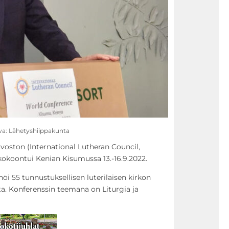
va: Lähetyshiippakunta
uvoston (International Lutheran Council,
kokoontui Kenian Kisumussa 13.-16.9.2022.
nöi 55 tunnustuksellisen luterilaisen kirkon
lta. Konferenssin teemana on Liturgia ja