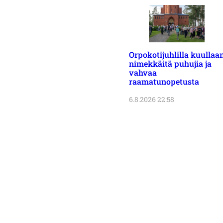
Orpokotijuhlilla kuullaa
nimekkäitä puhujia ja
vahvaa
raamatunopetusta
6.8.2026 22:58