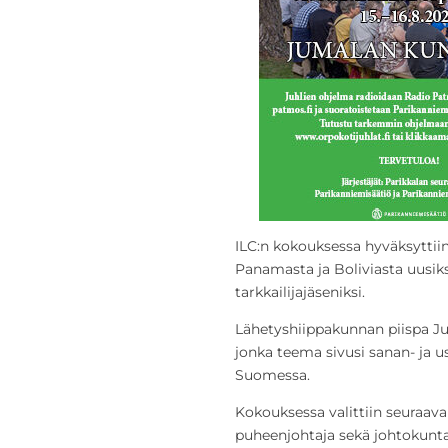
ILC:n kokouksessa hyväksyttiin 
Panamasta ja Boliviasta uusiksi
tarkkailijajäseniksi.
Lähetyshiippakunnan piispa Ju
jonka teema sivusi sanan- ja
Suomessa.
Kokouksessa valittiin seuraav
puheenjohtaja sekä johtokunta