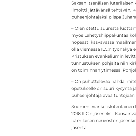
Saksan itsenäisen luterilaisen 
ilmoitti jättävänsä tehtävän. K
puheenjohtajaksi piispa Juhan
– Olen otettu suuresta luotta
myös Lähetyshiippakuntaa koh
nopeasti kasvavassa maailmanl
olla viemässä ILC:n työnäkyä e
Kristuksen evankeliumin levitt
tunnustuksen pohjalta niin kir
on toiminnan ytimessä, Pohjol
– On puhuttelevaa nähdä, mit
opetukselle on suuri kysyntä ja
puheenjohtaja avaa tuntojaan 
Suomen evankelisluterilainen 
2018 ILC:n jäseneksi. Kansainvä
luterilaisen neuvoston jäsenki
jäsentä.