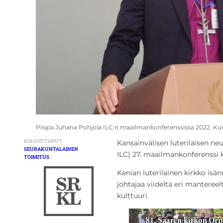
Piispa Juhana Pohjola ILC:n maailmankonferenssissa 2022. Ku
KIRJOITTANUT
Kansainvälisen luterilaisen ne
SEURAKUNTALAINEN
ILC) 27. maailmankonferenssi 
TOIMITUS
Kenian luterilainen kirkko isän
johtajaa viideltä eri manteree
kulttuuri.