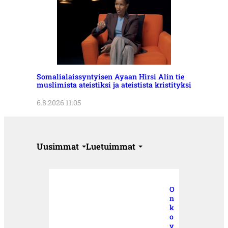
Somalialaissyntyisen Ayaan Hirsi Alin tie
muslimista ateistiksi ja ateistista kristityksi
6.8.2026 11:05
Uusimmat
Luetuimmat
O
n
k
o
v