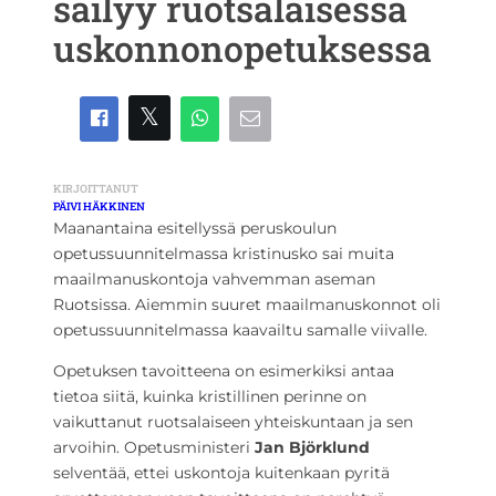
säilyy ruotsalaisessa
uskonnonopetuksessa
KIRJOITTANUT
PÄIVI HÄKKINEN
Maanantaina esitellyssä peruskoulun
opetussuunnitelmassa kristinusko sai muita
maailmanuskontoja vahvemman aseman
Ruotsissa. Aiemmin suuret maailmanuskonnot oli
opetussuunnitelmassa kaavailtu samalle viivalle.
Opetuksen tavoitteena on esimerkiksi antaa
tietoa siitä, kuinka kristillinen perinne on
vaikuttanut ruotsalaiseen yhteiskuntaan ja sen
arvoihin. Opetusministeri
Jan Björklund
selventää, ettei uskontoja kuitenkaan pyritä