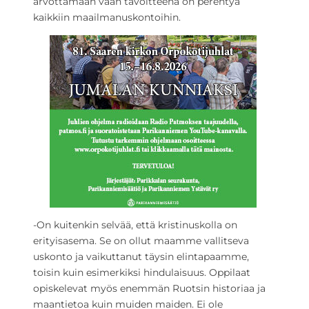
arvottamaan vaan tavoitteena on perehtyä
kaikkiin maailmanuskontoihin.
-On kuitenkin selvää, että kristinuskolla on
erityisasema. Se on ollut maamme vallitseva
uskonto ja vaikuttanut täysin elintapaamme,
toisin kuin esimerkiksi hindulaisuus. Oppilaat
opiskelevat myös enemmän Ruotsin historiaa ja
maantietoa kuin muiden maiden. Ei ole