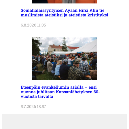
Somalialaissyntyisen Ayaan Hirsi Alin tie
muslimista ateistiksi ja ateistista kristityksi
6.8.2026 11:05
Eteenpäin evankeliumin asialla – ensi
vuonna juhlitaan Kansanlähetyksen 60-
vuotista taivalta
5.7.2026 18:57