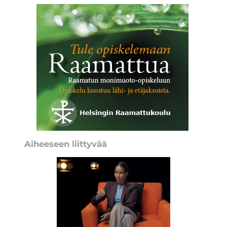
Aiheeseen liittyvää