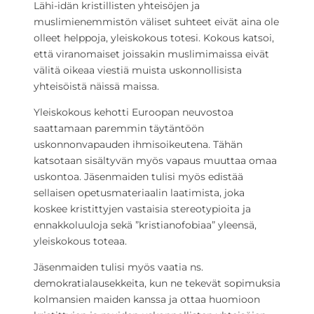
Lähi-idän kristillisten yhteisöjen ja
muslimienemmistön väliset suhteet eivät aina ole
olleet helppoja, yleiskokous totesi. Kokous katsoi,
että viranomaiset joissakin muslimimaissa eivät
välitä oikeaa viestiä muista uskonnollisista
yhteisöistä näissä maissa.
Yleiskokous kehotti Euroopan neuvostoa
saattamaan paremmin täytäntöön
uskonnonvapauden ihmisoikeutena. Tähän
katsotaan sisältyvän myös vapaus muuttaa omaa
uskontoa. Jäsenmaiden tulisi myös edistää
sellaisen opetusmateriaalin laatimista, joka
koskee kristittyjen vastaisia stereotypioita ja
ennakkoluuloja sekä ”kristianofobiaa” yleensä,
yleiskokous toteaa.
Jäsenmaiden tulisi myös vaatia ns.
demokratialausekkeita, kun ne tekevät sopimuksia
kolmansien maiden kanssa ja ottaa huomioon