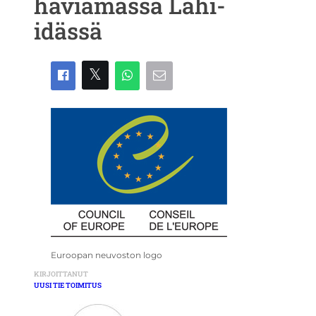
häviämässä Lähi-
idässä
Euroopan neuvoston logo
KIRJOITTANUT
UUSI TIE TOIMITUS