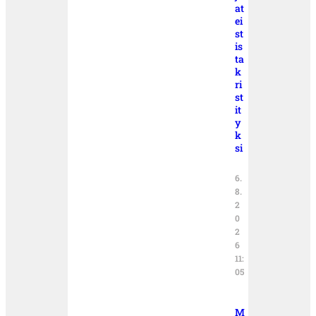
at
ei
st
is
ta
k
ri
st
it
y
k
si
6.
8.
2
0
2
6
11:
05
M