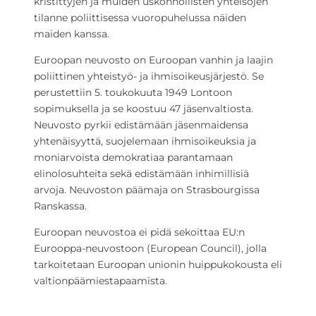
kristittyjen ja muiden uskonnollisten yhteisöjen
tilanne poliittisessa vuoropuhelussa näiden
maiden kanssa.
Euroopan neuvosto on Euroopan vanhin ja laajin
poliittinen yhteistyö- ja ihmisoikeusjärjestö. Se
perustettiin 5. toukokuuta 1949 Lontoon
sopimuksella ja se koostuu 47 jäsenvaltiosta.
Neuvosto pyrkii edistämään jäsenmaidensa
yhtenäisyyttä, suojelemaan ihmisoikeuksia ja
moniarvoista demokratiaa parantamaan
elinolosuhteita sekä edistämään inhimillisiä
arvoja. Neuvoston päämaja on Strasbourgissa
Ranskassa.
Euroopan neuvostoa ei pidä sekoittaa EU:n
Eurooppa-neuvostoon (European Council), jolla
tarkoitetaan Euroopan unionin huippukokousta eli
valtionpäämiestapaamista.