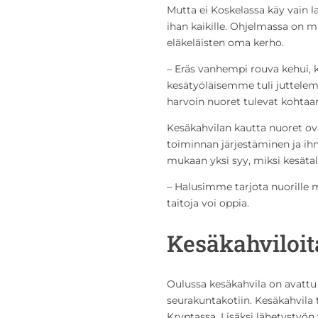
Mutta ei Koskelassa käy vain l
ihan kaikille. Ohjelmassa on mu
eläkeläisten oma kerho.
– Eräs vanhempi rouva kehui, k
kesätyöläisemme tuli juttelema
harvoin nuoret tulevat kohtaa
Kesäkahvilan kautta nuoret ov
toiminnan järjestäminen ja i
mukaan yksi syy, miksi kesätal
– Halusimme tarjota nuorille m
taitoja voi oppia.
Kesäkahviloi
Oulussa kesäkahvila on avatt
seurakuntakotiin. Kesäkahvila
Kryptassa. Lisäksi lähetystyön