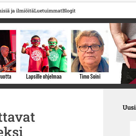
isiä ja ilmiöitä
Luetuimmat
Blogit
Uus
ttavat
eksi