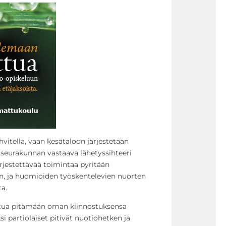
hvitella, vaan kesätaloon järjestetään
 seurakunnan vastaava lähetyssihteeri
ärjestettävää toimintaa pyritään
 ja huomioiden työskentelevien nuorten
ta.
outua pitämään oman kiinnostuksensa
i partiolaiset pitivät nuotiohetken ja