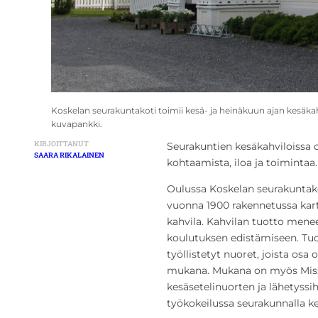
Koskelan seurakuntakoti toimii kesä- ja heinäkuun ajan kesäkah
kuvapankki.
KIRJOITTANUT
Seurakuntien kesäkahviloissa on
SAARA RIKALAINEN
kohtaamista, iloa ja toimintaa.
Oulussa Koskelan seurakuntako
vuonna 1900 rakennetussa kart
kahvila. Kahvilan tuotto mene
koulutuksen edistämiseen. Tuot
työllistetyt nuoret, joista os
mukana. Mukana on myös Missi
kesäsetelinuorten ja lähetyssih
työkokeilussa seurakunnalla k