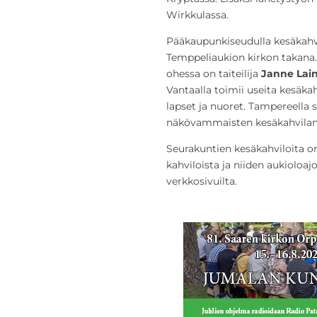
Wirkkulassa.
Pääkaupunkiseudulla kesäkahvi
Temppeliaukion kirkon takana. 
ohessa on taiteilija
Janne Lai
Vantaalla toimii useita kesäka
lapset ja nuoret. Tampereella
näkövammaisten kesäkahvilan 
Seurakuntien kesäkahviloita 
kahviloista ja niiden aukioloaj
verkkosivuilta.