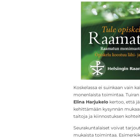
Koskelassa ei suinkaan vain ka
monenlaista toimintaa. Tuiran
Elina Harjukelo
kertoo, että j
kehittämään kysynnän mukaan,
taitoja ja kiinnostuksen kohtei
Seurakuntalaiset voivat tarj
mukaista toimintaa. Esimerkiks