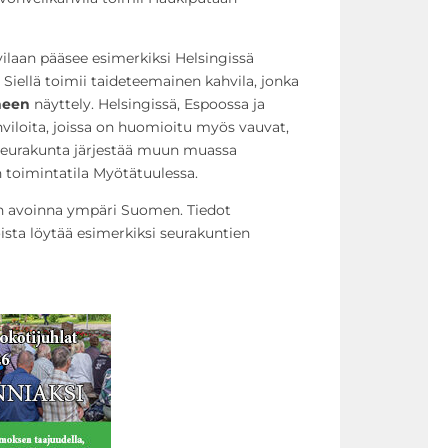
laan pääsee esimerkiksi Helsingissä
Siellä toimii taideteemainen kahvila, jonka
neen
näyttely. Helsingissä, Espoossa ja
hviloita, joissa on huomioitu myös vauvat,
 seurakunta järjestää muun muassa
toimintatila Myötätuulessa.
on avoinna ympäri Suomen. Tiedot
oista löytää esimerkiksi seurakuntien