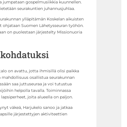
sa jumpataan gospelmusiikkia kuunnellen.
etetään seurakuntien juhannusjuhlaa.
rakunnan ylläpitämän Koskelan aikuisten
tot ohjataan Suomen Lähetysseuran työhön.
ilaan on puolestaan järjestelty Missionuoria
i kohdatuksi
o on avattu, jotta ihmisillä olisi paikka
 mahdollisuus osallistua seurakunnan
sään saa juttuseuraa ja voi tutustua
jöihin helpolla tavalla. Toiminnassa
lapsiperheet, joita alueella on paljon.
äynyt väkeä, Harjukelo sanoo ja jatkaa
sille järjestettyjen aktiviteettien