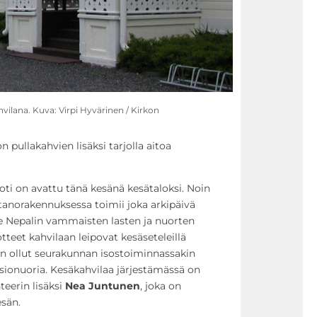
vilana. Kuva: Virpi Hyvärinen / Kirkon
 pullakahvien lisäksi tarjolla aitoa
ti on avattu tänä kesänä kesätaloksi. Noin
anorakennuksessa toimii joka arkipäivä
e Nepalin vammaisten lasten ja nuorten
teet kahvilaan leipovat kesäseteleillä
a on ollut seurakunnan isostoiminnassakin
onuoria. Kesäkahvilaa järjestämässä on
teerin lisäksi
Nea Juntunen
, joka on
esän.