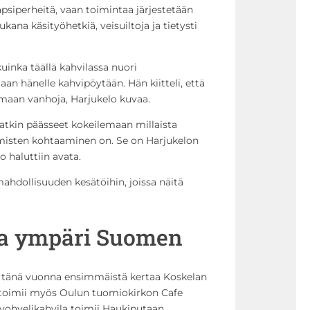
apsiperheitä, vaan toimintaa järjestetään
kana käsityöhetkiä, veisuiltoja ja tietysti
uinka täällä kahvilassa nuori
an hänelle kahvipöytään. Hän kiitteli, että
maan vanhoja, Harjukelo kuvaa.
atkin päässeet kokeilemaan millaista
hmisten kohtaaminen on. Se on Harjukelon
o haluttiin avata.
ahdollisuuden kesätöihin, joissa näitä
ta ympäri Suomen
u tänä vuonna ensimmäistä kertaa Koskelan
 toimii myös Oulun tuomiokirkon Cafe
 vohvelikahvila toimii Haukiputaan