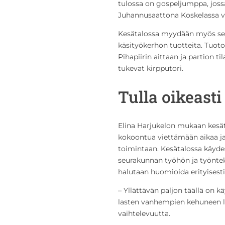
tulossa on gospeljumppa, jos
Juhannusaattona Koskelassa vi
Kesätalossa myydään myös seu
käsityökerhon tuotteita. Tuo
Pihapiirin aittaan ja partion t
tukevat kirpputori.
Tulla oikeast
Elina Harjukelon mukaan kesätal
kokoontua viettämään aikaa ja
toimintaan. Kesätalossa käydes
seurakunnan työhön ja työnteki
halutaan huomioida erityisesti 
– Yllättävän paljon täällä on k
lasten vanhempien kehuneen lap
vaihtelevuutta.