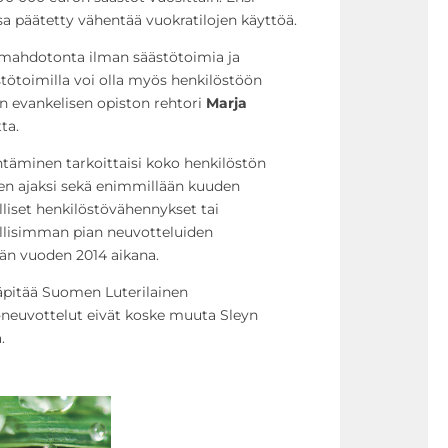
 päätetty vähentää vuokratilojen käyttöä.
 mahdotonta ilman säästötoimia ja
ästötoimilla voi olla myös henkilöstöön
un evankelisen opiston rehtori
Marja
ta.
äminen tarkoittaisi koko henkilöstön
n ajaksi sekä enimmillään kuuden
liset henkilöstövähennykset tai
llisimman pian neuvotteluiden
ään vuoden 2014 aikana.
läpitää Suomen Luterilainen
t-neuvottelut eivät koske muuta Sleyn
.