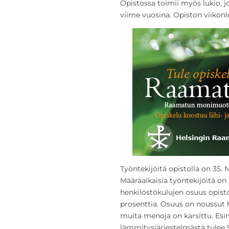
Opistossa toimii myös lukio, j
viime vuosina. Opiston viikonl
Työntekijöitä opistolla on 35. 
Määräaikaisia työntekijöitä on
henkilöstökulujen osuus opis
prosenttia. Osuus on noussut h
muita menoja on karsittu. Esi
lämmitysjärjestelmästä tulee 9