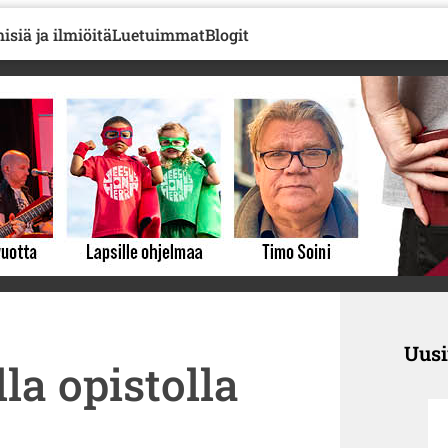
isiä ja ilmiöitä
Luetuimmat
Blogit
Uus
la opistolla