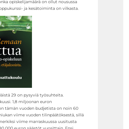
onka opiskelijamäärä on ollut nousussa
oppukurssi- ja kesätoiminta on vilkasta.
Näistä 29 on pysyviä työsuhteita.
 kuusi. 1,8 miljoonan euron
ton tämän vuoden budjetista on noin 60
iukan viime vuoden tilinpäätöksestä, sillä
merkiksi viime marraskuussa uusitusta
0 000 euron säästöt vuosittain. Ensi