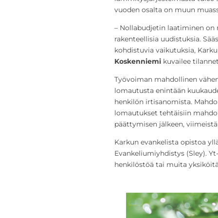
vuoden osalta on muun muassa
– Nollabudjetin laatiminen on
rakenteellisia uudistuksia. Sä
kohdistuvia vaikutuksia, Kark
Koskenniemi
kuvailee tilannet
Työvoiman mahdollinen vähent
lomautusta enintään kuukaude
henkilön irtisanomista. Mahdol
lomautukset tehtäisiin mahdo
päättymisen jälkeen, viimeist
Karkun evankelista opistoa yl
Evankeliumiyhdistys (Sley). Y
henkilöstöä tai muita yksiköitä