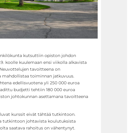
nkilökunta kutsuttiin opiston johdon
.9. koolle kuulemaan ensi viikolla alkavista
 Neuvottelujen tavoitteena on
ja mahdollistaa toiminnan jatkuvuus.
ahtena edellisvuotena yli 250 000 euroa
adittu budjetti tehtiin 180 000 euroa
piston johtokunnan asettamana tavoitteena
luvat kurssit eivät tähtää tutkintoon.
 tutkintoon johtavista koulutuksista
iolta saatava rahoitus on vähentynyt.