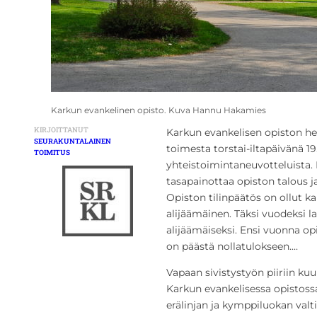
Karkun evankelinen opisto. Kuva Hannu Hakamies
KIRJOITTANUT
Karkun evankelisen opiston he
SEURAKUNTALAINEN
toimesta torstai-iltapäivänä 19
TOIMITUS
yhteistoimintaneuvotteluista.
tasapainottaa opiston talous 
Opiston tilinpäätös on ollut k
alijäämäinen. Täksi vuodeksi la
alijäämäiseksi. Ensi vuonna o
on päästä nollatulokseen.…
Vapaan sivistystyön piiriin kuu
Karkun evankelisessa opistossa
erälinjan ja kymppiluokan valt