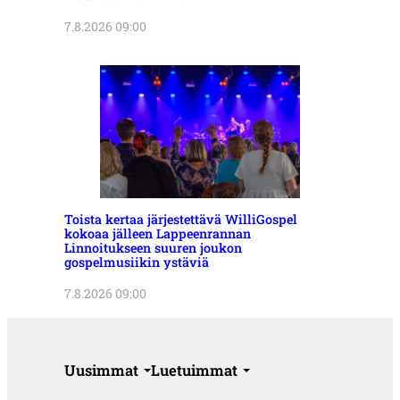
7.8.2026 09:00
Toista kertaa järjestettävä WilliGospel
kokoaa jälleen Lappeenrannan
Linnoitukseen suuren joukon
gospelmusiikin ystäviä
7.8.2026 09:00
Uusimmat
Luetuimmat