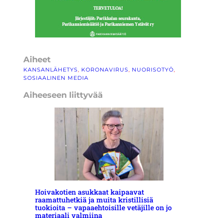
Aiheet
KANSANLÄHETYS
, 
KORONAVIRUS
, 
NUORISOTYÖ
, 
SOSIAALINEN MEDIA
Aiheeseen liittyvää
Hoivakotien asukkaat kaipaavat
raamattuhetkiä ja muita kristillisiä
tuokioita – vapaaehtoisille vetäjille on jo
materiaali valmiina