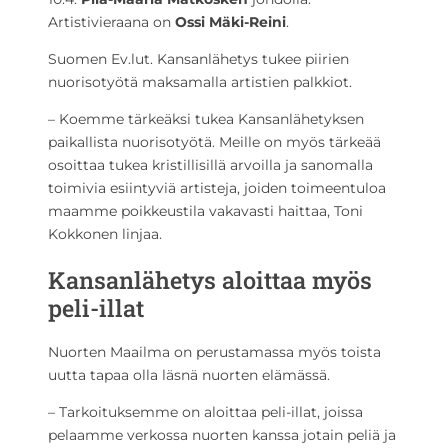
Artistivieraana on
Ossi Mäki-Reini
.
Suomen Ev.lut. Kansanlähetys tukee piirien
nuorisotyötä maksamalla artistien palkkiot.
– Koemme tärkeäksi tukea Kansanlähetyksen
paikallista nuorisotyötä. Meille on myös tärkeää
osoittaa tukea kristillisillä arvoilla ja sanomalla
toimivia esiintyviä artisteja, joiden toimeentuloa
maamme poikkeustila vakavasti haittaa, Toni
Kokkonen linjaa.
Kansanlähetys aloittaa myös
peli-illat
Nuorten Maailma on perustamassa myös toista
uutta tapaa olla läsnä nuorten elämässä.
– Tarkoituksemme on aloittaa peli-illat, joissa
pelaamme verkossa nuorten kanssa jotain peliä ja