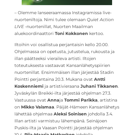
– Olemme lanseeraamassa Instagramissa live-
nuorteniltoja. Nimi tulee olemaan
Quiet Action
LIVE
-nuortenillat, Nuorten Maailman
aluekoordinaattori
Toni Kokkonen
kertoo.
Iltoihin voi osallistua perjantaisin kello 20.00.
Ohjelmassa on opetusta, jutustelua, rukousta ja
illan päätteeksi vieraileva artisti. Iltojen
toteutuksesta vastaavat Kansanlähetyspiirien
nuortenillat. Ensimmäisen illan järjestää Stadin
Pointti perjantaina 20.3. Mukana ovat
Antti
Koskenniemi
ja artistivieraana
Juhani Tikkanen
.
Jyväskylän Breikki-ilta järjestää ohjelman 27.3.
Vastuussa ovat
Anna
ja
Tommi Parikka
, artistina
on
Mikko Vaismaa
. Päijät-Hämeen Kansanlähetys
lähettää ohjelmaa
Aleksi Soinisen
johdolla 3.4.
Illan artisti varmistuu lähempänä. Seinäjoen
Puskis-ilta ja Vaasan Pointti järjestää ohjelman
10.4.
Piia-Maaria Matkosken
johdolla.