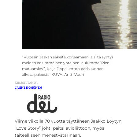
”Rupesin Jaskan säkeitä korjaamaan ja siitä syntyi
meidän ensimmäinen yhteinen laulumme ’Pieni
matkamies'”, Kaija Pispa kertoo pariskunnan
alkutaipaleesta. KUVA: Antti Vuori
KIRJOITTANUT
JANNE KÖNÖNEN
Viime viikolla 70 vuotta täyttäneen Jaakko Löytyn
”Love Story” johti paitsi avioliittoon, myös
taiteelliseen menestystarinaan.