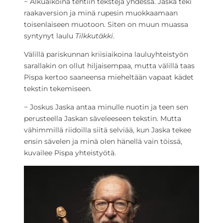
− Alkuaikoina tehtiin tekstejä yhdessä. Jaska teki
raakaversion ja minä rupesin muokkaamaan
toisenlaiseen muotoon. Siten on muun muassa
syntynyt laulu
Tilkkutäkki
.
Välillä pariskunnan kriisiaikoina lauluyhteistyön
sarallakin on ollut hiljaisempaa, mutta välillä taas
Pispa kertoo saaneensa mieheltään vapaat kädet
tekstin tekemiseen.
− Joskus Jaska antaa minulle nuotin ja teen sen
perusteella Jaskan säveleeseen tekstin. Mutta
vähimmillä riidoilla siitä selviää, kun Jaska tekee
ensin sävelen ja minä olen hänellä vain töissä,
kuvailee Pispa yhteistyötä.