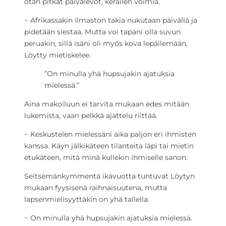
otan pitkät päivälevot, keräilen voimia.
− Afrikassakin ilmaston takia nukutaan päivällä ja
pidetään siestaa. Mutta voi tapani olla suvun
peruakin, sillä isäni oli myös kova lepäilemään,
Löytty mietiskelee.
”On minulla yhä hupsujakin ajatuksia
mielessä.”
Aina makoiluun ei tarvita mukaan edes mitään
lukemista, vaan pelkkä ajattelu riittää.
− Keskustelen mielessäni aika paljon eri ihmisten
kanssa. Käyn jälkikäteen tilanteita läpi tai mietin
etukäteen, mitä minä kullekin ihmiselle sanon.
Seitsemänkymmentä ikävuotta tuntuvat Löytyn
mukaan fyysisenä raihnaisuutena, mutta
lapsenmielisyyttäkin on yhä tallella.
− On minulla yhä hupsujakin ajatuksia mielessä.