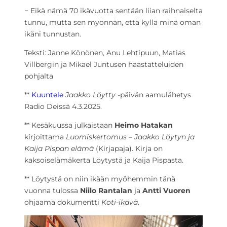
− Eikä nämä 70 ikävuotta sentään liian raihnaiselta
tunnu, mutta sen myönnän, että kyllä minä oman
ikäni tunnustan.
Teksti: Janne Könönen, Anu Lehtipuun, Matias
Villbergin ja Mikael Juntusen haastatteluiden
pohjalta
**
Kuuntele
Jaakko Löytty
-päivän aamulähetys
Radio Deissä 4.3.2025.
** Kesäkuussa julkaistaan
Heimo Hatakan
kirjoittama
Luomiskertomus – Jaakko Löytyn ja
Kaija Pispan elämä
(Kirjapaja). Kirja on
kaksoiselämäkerta Löytystä ja Kaija Pispasta.
** Löytystä on niin ikään myöhemmin tänä
vuonna tulossa
Niilo Rantalan
ja
Antti Vuoren
ohjaama dokumentti
Koti-ikävä
.