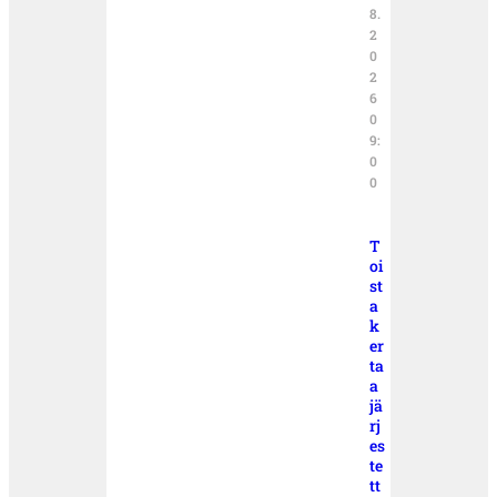
8.
2
0
2
6
0
9:
0
0
T
oi
st
a
k
er
ta
a
jä
rj
es
te
tt