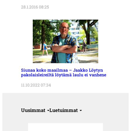
28.1.2016 08:25
Siunaa koko maailmaa – Jaakko Löytyn
pakolaisleireiltä löytämä laulu ei vanhene
11.10.2022 07:34
Uusimmat
Luetuimmat