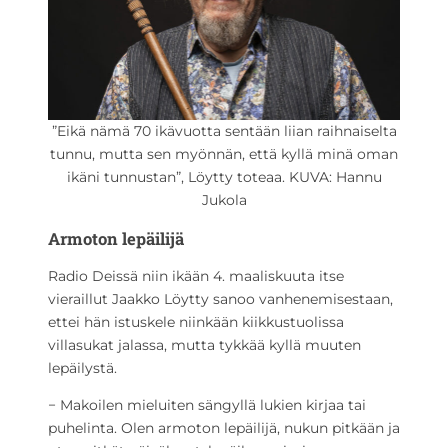
”Eikä nämä 70 ikävuotta sentään liian raihnaiselta
tunnu, mutta sen myönnän, että kyllä minä oman
ikäni tunnustan”, Löytty toteaa. KUVA: Hannu
Jukola
Armoton lepäilijä
Radio Deissä niin ikään 4. maaliskuuta itse
vieraillut Jaakko Löytty sanoo vanhenemisestaan,
ettei hän istuskele niinkään kiikkustuolissa
villasukat jalassa, mutta tykkää kyllä muuten
lepäilystä.
− Makoilen mieluiten sängyllä lukien kirjaa tai
puhelinta. Olen armoton lepäilijä, nukun pitkään ja