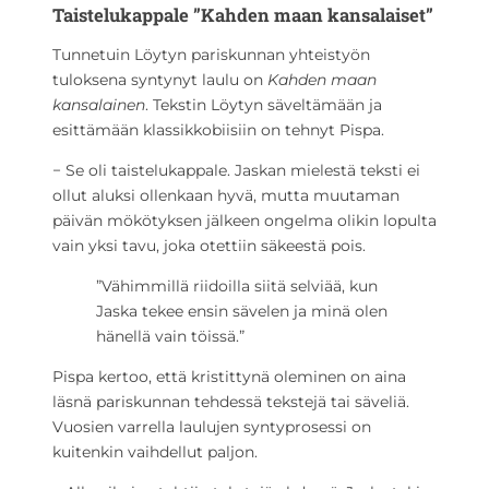
Taistelukappale ”Kahden maan kansalaiset”
Tunnetuin Löytyn pariskunnan yhteistyön
tuloksena syntynyt laulu on
Kahden maan
kansalainen
. Tekstin Löytyn säveltämään ja
esittämään klassikkobiisiin on tehnyt Pispa.
− Se oli taistelukappale. Jaskan mielestä teksti ei
ollut aluksi ollenkaan hyvä, mutta muutaman
päivän mökötyksen jälkeen ongelma olikin lopulta
vain yksi tavu, joka otettiin säkeestä pois.
”Vähimmillä riidoilla siitä selviää, kun
Jaska tekee ensin sävelen ja minä olen
hänellä vain töissä.”
Pispa kertoo, että kristittynä oleminen on aina
läsnä pariskunnan tehdessä tekstejä tai säveliä.
Vuosien varrella laulujen syntyprosessi on
kuitenkin vaihdellut paljon.