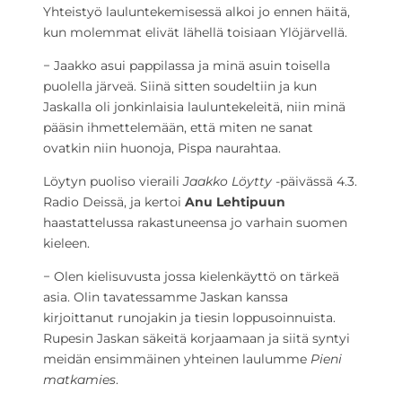
Yhteistyö lauluntekemisessä alkoi jo ennen häitä,
kun molemmat elivät lähellä toisiaan Ylöjärvellä.
− Jaakko asui pappilassa ja minä asuin toisella
puolella järveä. Siinä sitten soudeltiin ja kun
Jaskalla oli jonkinlaisia lauluntekeleitä, niin minä
pääsin ihmettelemään, että miten ne sanat
ovatkin niin huonoja, Pispa naurahtaa.
Löytyn puoliso vieraili
Jaakko Löytty
-päivässä 4.3.
Radio Deissä, ja kertoi
Anu Lehtipuun
haastattelussa rakastuneensa jo varhain suomen
kieleen.
− Olen kielisuvusta jossa kielenkäyttö on tärkeä
asia. Olin tavatessamme Jaskan kanssa
kirjoittanut runojakin ja tiesin loppusoinnuista.
Rupesin Jaskan säkeitä korjaamaan ja siitä syntyi
meidän ensimmäinen yhteinen laulumme
Pieni
matkamies
.