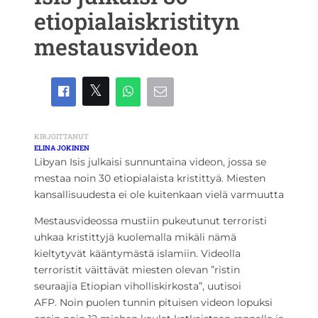
etiopialaiskristityn
mestausvideon
KIRJOITTANUT
ELINA JOKINEN
Libyan Isis julkaisi sunnuntaina videon, jossa se
mestaa noin 30 etiopialaista kristittyä. Miesten
kansallisuudesta ei ole kuitenkaan vielä varmuutta
Mestausvideossa mustiin pukeutunut terroristi
uhkaa kristittyjä kuolemalla mikäli nämä
kieltytyvät kääntymästä islamiin. Videolla
terroristit väittävät miesten olevan ”ristin
seuraajia Etiopian viholliskirkosta”, uutisoi
AFP. Noin puolen tunnin pituisen videon lopuksi