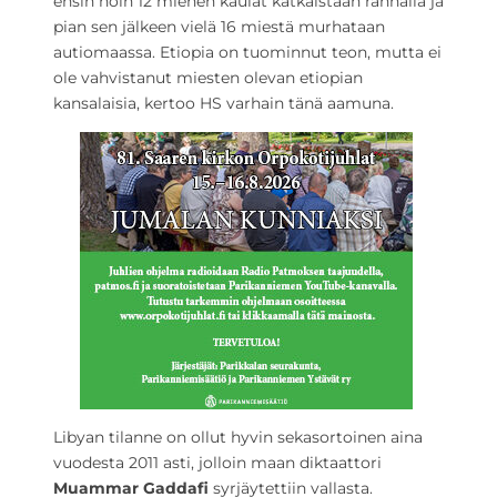
ensin noin 12 miehen kaulat katkaistaan rannalla ja
pian sen jälkeen vielä 16 miestä murhataan
autiomaassa. Etiopia on tuominnut teon, mutta ei
ole vahvistanut miesten olevan etiopian
kansalaisia, kertoo HS varhain tänä aamuna.
Libyan tilanne on ollut hyvin sekasortoinen aina
vuodesta 2011 asti, jolloin maan diktaattori
Muammar Gaddafi
syrjäytettiin vallasta.