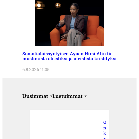
Somalialaissyntyisen Ayaan Hirsi Alin tie
muslimista ateistiksi ja ateistista kristityksi
6.8.2026 11:05
Uusimmat
Luetuimmat
O
n
k
o