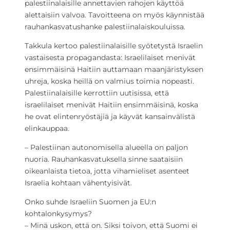
palestiinalaisille annettavien rahojen käyttöä
alettaisiin valvoa. Tavoitteena on myös käynnistää
rauhankasvatushanke palestiinalaiskouluissa.
Takkula kertoo palestiinalaisille syötetystä Israelin
vastaisesta propagandasta: Israelilaiset menivät
ensimmäisinä Haitiin auttamaan maanjäristyksen
uhreja, koska heillä on valmius toimia nopeasti.
Palestiinalaisille kerrottiin uutisissa, että
israelilaiset menivät Haitiin ensimmäisinä, koska
he ovat elintenryöstäjiä ja käyvät kansainvälistä
elinkauppaa.
– Palestiinan autonomisella alueella on paljon
nuoria. Rauhankasvatuksella sinne saataisiin
oikeanlaista tietoa, jotta vihamieliset asenteet
Israelia kohtaan vähentyisivät.
Onko suhde Israeliin Suomen ja EU:n
kohtalonkysymys?
– Minä uskon, että on. Siksi toivon, että Suomi ei