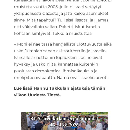
Kansakunnat jakoi alueen kahtia vuonna 1948. Ei
muisteta vuotta 2005, jolloin Israel vetäytyi
yksipuolisesti Gazasta ja jätti kaikki asumukset
sinne. Mitä tapahtui? Tuli sisällissota, ja Hamas
otti väkivalloin vallan. Raketti-iskut Israelia
kohtaan kiihtyivät, Takkula muistuttaa.
– Moni ei näe tässä hengellistä ulottuvuutta eikä
usko Jumalan sanan auktoriteettiin ja Israelin
kansalle annettuihin lupauksiin. Jos he eivät
hyväksy ja usko niitä, kannattaa kuitenkin
puolustaa demokratiaa, ihmisoikeuksia ja
mielipiteenvapautta. Nämä ovat Israelin arvot.
Lue lisää Hannu Takkulan ajatuksia tämän
viikon Uudesta Tiestä.