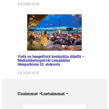
6.8.2026 10:26
Vielä on hengellisiä kesäjuhlia jäljellä –
Medialähetyspäivät Lempäälän
Ideaparkissa 22. elokuuta
6.8.2026 10:19
Uusimmat
Luetuimmat