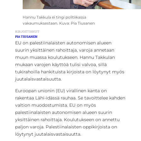
Hannu Takkula ei tingi politiikassa
vakaumuksestaan. Kuva: Pia Tiusanen
KIRJOITTANUT
PIA TIUSANEN
EU on palestiinalaisten autonomisen alueen
suurin yksittäinen rahoittaja, varoja annetaan
muun muassa koulutukseen. Hannu Takkulan
mukaan varojen käyttöä tulisi valvoa, sillä
tukirahoilla hankituista kirjoista on löytynyt myös
juutalaisvastaisuutta.
Euroopan unionin (EU) virallinen kanta on
rakentaa Lähi-idässä rauhaa. Se tavoittelee kahden
valtion muodostumista. EU on myös
palestiinalaisten autonomisen alueen suurin
yksittäinen rahoittaja. Koulutukseen on annettu
paljon varoja. Palestiinalaisten oppikirjoista on
löytynyt juutalaisvastaisuutta.