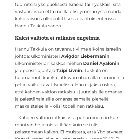
tuomitsisi yksipuolisesti Israelia tai hyökkäisi sitä
vastaan, vaan että meillä olisi ymmärrystä nähdä
kokonaisuus ulkopoliittisessa päätöksenteossa,
Hannu Takkula sanoo.
Kaksi valtiota ei ratkaise ongelmia
Hannu Takkula on tavannut viime aikoina Israelin
johtoa: ulkoministeri
Avigdor Liebermanin
,
ulkoministeriön kakkosmiehen
Daniel Ayalonin
ja oppositiojohtaja
Tzipi Livnin
. Takkula on
huomannut, kuinka jatkuvan uhan alla eläminen ja
pelko vaikuttavat Is­raelissa. Hän ei jaksa uskoa,
että kahden valtion ratkaisu ­- juutalaisille omansa
ja palestiinalaisille omansa samalla pienellä
maakaistaleella – olisi todellinen ratkaisu.
– Kahden valtion ratkaisusta puhuminen on kuin
mantran hokemista, ikään kuin se tulisi
pelastamaan kaiken. Ei muisteta, että Yhdistyneet