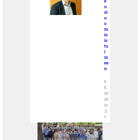
e
u
st
u
o
m
io
is
tu
i
m
ee
n
6.
8.
20
26
13
:2
7