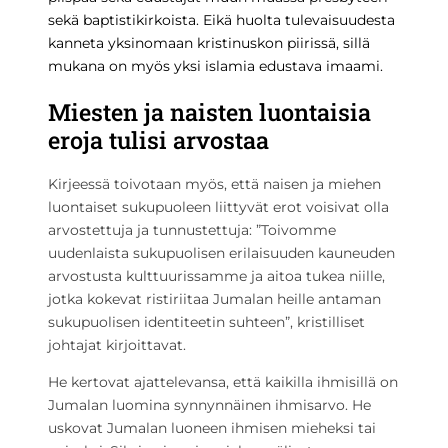
sekä baptistikirkoista. Eikä huolta tulevaisuudesta
kanneta yksinomaan kristinuskon piirissä, sillä
mukana on myös yksi islamia edustava imaami.
Miesten ja naisten luontaisia
eroja tulisi arvostaa
Kirjeessä toivotaan myös, että naisen ja miehen
luontaiset sukupuoleen liittyvät erot voisivat olla
arvostettuja ja tunnustettuja: ”Toivomme
uudenlaista sukupuolisen erilaisuuden kauneuden
arvostusta kulttuurissamme ja aitoa tukea niille,
jotka kokevat ristiriitaa Jumalan heille antaman
sukupuolisen identiteetin suhteen”, kristilliset
johtajat kirjoittavat.
He kertovat ajattelevansa, että kaikilla ihmisillä on
Jumalan luomina synnynnäinen ihmisarvo. He
uskovat Jumalan luoneen ihmisen mieheksi tai