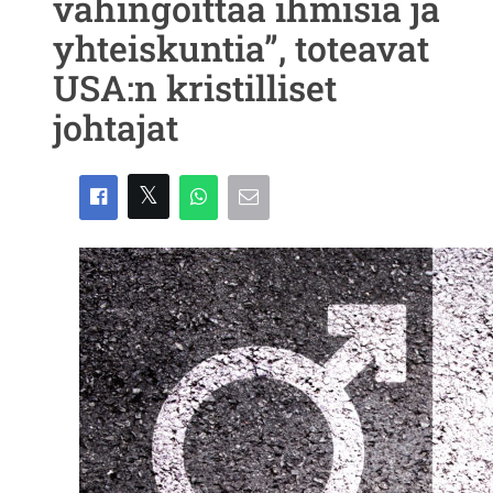
vahingoittaa ihmisiä ja
yhteiskuntia”, toteavat
USA:n kristilliset
johtajat