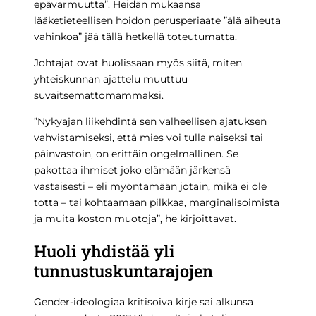
epävarmuutta”. Heidän mukaansa
lääketieteellisen hoidon perusperiaate ”älä aiheuta
vahinkoa” jää tällä hetkellä toteutumatta.
Johtajat ovat huolissaan myös siitä, miten
yhteiskunnan ajattelu muuttuu
suvaitsemattomammaksi.
”Nykyajan liikehdintä sen valheellisen ajatuksen
vahvistamiseksi, että mies voi tulla naiseksi tai
päinvastoin, on erittäin ongelmallinen. Se
pakottaa ihmiset joko elämään järkensä
vastaisesti – eli myöntämään jotain, mikä ei ole
totta – tai kohtaamaan pilkkaa, marginalisoimista
ja muita koston muotoja”, he kirjoittavat.
Huoli yhdistää yli
tunnustuskuntarajojen
Gender-ideologiaa kritisoiva kirje sai alkunsa