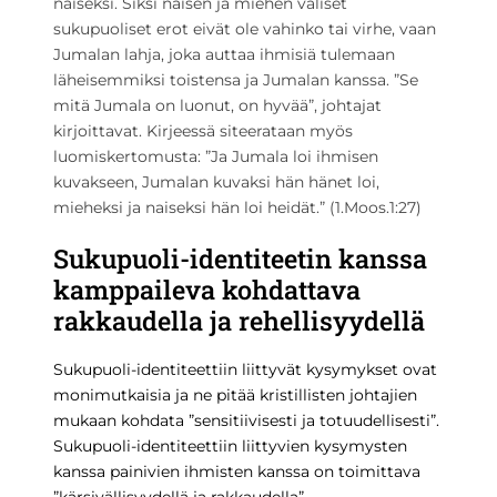
naiseksi. Siksi naisen ja miehen väliset
sukupuoliset erot eivät ole vahinko tai virhe, vaan
Jumalan lahja, joka auttaa ihmisiä tulemaan
läheisemmiksi toistensa ja Jumalan kanssa. ”Se
mitä Jumala on luonut, on hyvää”, johtajat
kirjoittavat. Kirjeessä siteerataan myös
luomiskertomusta: ”Ja Jumala loi ihmisen
kuvakseen, Jumalan kuvaksi hän hänet loi,
mieheksi ja naiseksi hän loi heidät.” (1.Moos.1:27)
Sukupuoli-identiteetin kanssa
kamppaileva kohdattava
rakkaudella ja rehellisyydellä
Sukupuoli-identiteettiin liittyvät kysymykset ovat
monimutkaisia ja ne pitää kristillisten johtajien
mukaan kohdata ”sensitiivisesti ja totuudellisesti”.
Sukupuoli-identiteettiin liittyvien kysymysten
kanssa painivien ihmisten kanssa on toimittava