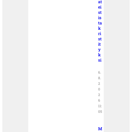
at
ei
st
is
ta
k
ri
st
it
y
k
si
6.
8.
2
0
2
6
11:
05
M