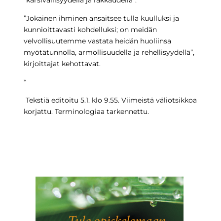
”kärsivällisyydellä ja rakkaudella”.
”Jokainen ihminen ansaitsee tulla kuulluksi ja
kunnioittavasti kohdelluksi; on meidän
velvollisuutemme vastata heidän huoliinsa
myötätunnolla, armollisuudella ja rehellisyydellä”,
kirjoittajat kehottavat.
*
Tekstiä editoitu 5.1. klo 9.55. Viimeistä väliotsikkoa
korjattu. Terminologiaa tarkennettu.