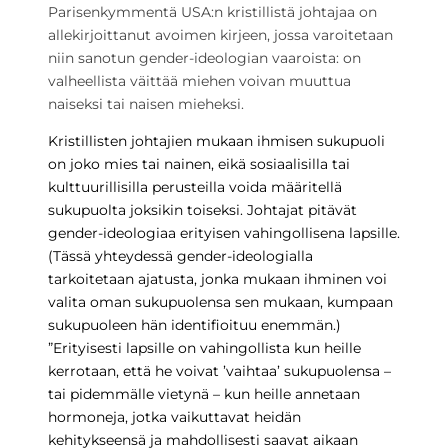
Parisenkymmentä USA:n kristillistä johtajaa on
allekirjoittanut avoimen kirjeen, jossa varoitetaan
niin sanotun gender-ideologian vaaroista: on
valheellista väittää miehen voivan muuttua
naiseksi tai naisen mieheksi.
Kristillisten johtajien mukaan ihmisen sukupuoli
on joko mies tai nainen, eikä sosiaalisilla tai
kulttuurillisilla perusteilla voida määritellä
sukupuolta joksikin toiseksi. Johtajat pitävät
gender-ideologiaa erityisen vahingollisena lapsille.
(Tässä yhteydessä gender-ideologialla
tarkoitetaan ajatusta, jonka mukaan ihminen voi
valita oman sukupuolensa sen mukaan, kumpaan
sukupuoleen hän identifioituu enemmän.)
”Erityisesti lapsille on vahingollista kun heille
kerrotaan, että he voivat ’vaihtaa’ sukupuolensa –
tai pidemmälle vietynä – kun heille annetaan
hormoneja, jotka vaikuttavat heidän
kehitykseensä ja mahdollisesti saavat aikaan