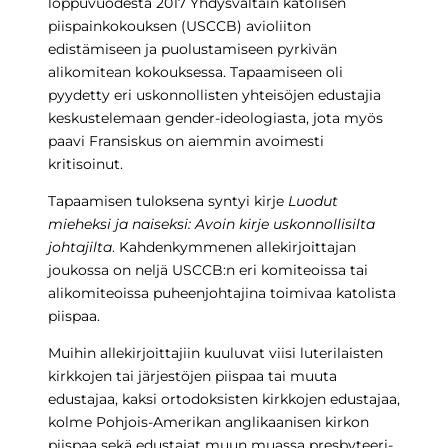
loppuvuodesta 2017 Yhdysvaltain katolisen
piispainkokouksen (USCCB) avioliiton
edistämiseen ja puolustamiseen pyrkivän
alikomitean kokouksessa. Tapaamiseen oli
pyydetty eri uskonnollisten yhteisöjen edustajia
keskustelemaan gender-ideologiasta, jota myös
paavi Fransiskus on aiemmin avoimesti
kritisoinut.
Tapaamisen tuloksena syntyi kirje
Luodut
mieheksi ja naiseksi: Avoin kirje uskonnollisilta
johtajilta
. Kahdenkymmenen allekirjoittajan
joukossa on neljä USCCB:n eri komiteoissa tai
alikomiteoissa puheenjohtajina toimivaa katolista
piispaa.
Muihin allekirjoittajiin kuuluvat viisi luterilaisten
kirkkojen tai järjestöjen piispaa tai muuta
edustajaa, kaksi ortodoksisten kirkkojen edustajaa,
kolme Pohjois-Amerikan anglikaanisen kirkon
piispaa sekä edustajat muun muassa presbyteeri-