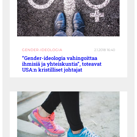
GENDER-IDEOLOGIA
2.1.2018 16:40
”Gender-ideologia vahingoittaa
ihmisiä ja yhteiskuntia”, toteavat
USA:n kristilliset johtajat