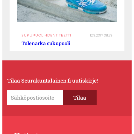
SUKUPUOLI-IDENTITEETTI
12.9.2017 08:39
Tulenarka sukupuoli
Tilaa Seurakuntalainen.fi uutiskirje!