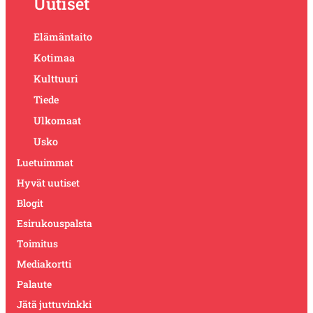
Uutiset
Elämäntaito
Kotimaa
Kulttuuri
Tiede
Ulkomaat
Usko
Luetuimmat
Hyvät uutiset
Blogit
Esirukouspalsta
Toimitus
Mediakortti
Palaute
Jätä juttuvinkki