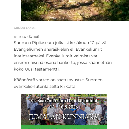
KIRJOITTANUT
ERIIKKA KÄYHKÖ
Suomen Pipliaseura julkaisi kesäkuun 17. päivä
Evangeliumeh anarâškielân eli Evankeliumit
inarinsaameksi. Evankeliumit valmistuvat
ensimmäisenä osana hanketta, jossa käännetään
koko Uusi testamentti.
Käännöstä varten on saatu avustus Suomen
evankelis–luterilaiselta kirkolta.