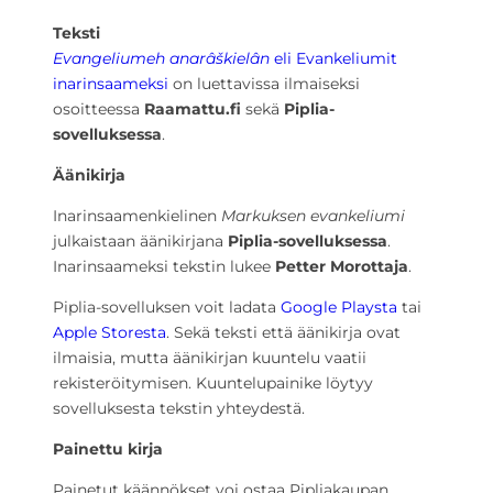
Teksti
Evangeliumeh anarâškielân
eli Evankeliumit
inarinsaameksi
on luettavissa ilmaiseksi
osoitteessa
Raamattu.fi
sekä
Piplia-
sovelluksessa
.
Äänikirja
Inarinsaamenkielinen
Markuksen evankeliumi
julkaistaan äänikirjana
Piplia-sovelluksessa
.
Inarinsaameksi tekstin lukee
Petter Morottaja
.
Piplia-sovelluksen voit ladata
Google Playsta
tai
Apple Storesta
. Sekä teksti että äänikirja ovat
ilmaisia, mutta äänikirjan kuuntelu vaatii
rekisteröitymisen. Kuuntelupainike löytyy
sovelluksesta tekstin yhteydestä.
Painettu kirja
Painetut käännökset voi ostaa Pipliakaupan