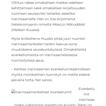
Olthuis näkee omakielisen median edelleen
kehittämisen sekä omakielisen kirjallisuuden
luomisen seuraaviksi tärkeiksi askeliksi
inarinsaamelle. Hän on itse kirjoittanut
tieteisromaanin nimeltä
Masa jo Mánudáást
(Melkein Kuussa).
Myös kirkkoherra Huusko pitää juuri nuorten
inarinsaamenkielen taidon kasvua isona
muutoksena seurakuntatyössä. Omakielisistä
evankeliumeista on inarinsaamelaisessa
nuorisotyössä apua.
– Kenties inarinsaamen evankeliumikäännöksen
myötä monikielinen nuoristyö on meillä eräänä
päivänä totta, hän sanoo.
Evankeliu
mit
inarinsaa
meksi julkaistaan painettuna kirjana. Teksti on