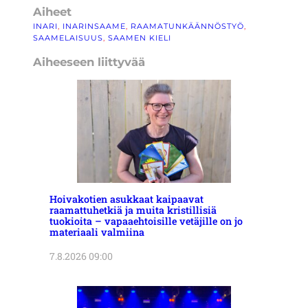
Aiheet
INARI
, 
INARINSAAME
, 
RAAMATUNKÄÄNNÖSTYÖ
, 
SAAMELAISUUS
, 
SAAMEN KIELI
Aiheeseen liittyvää
Hoivakotien asukkaat kaipaavat
raamattuhetkiä ja muita kristillisiä
tuokioita – vapaaehtoisille vetäjille on jo
materiaali valmiina
7.8.2026 09:00