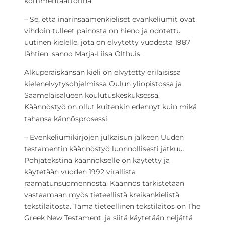
kommentaattorina.
– Se, että inarinsaamenkieliset evankeliumit ovat
vihdoin tulleet painosta on hieno ja odotettu
uutinen kielelle, jota on elvytetty vuodesta 1987
lähtien, sanoo Marja-Liisa Olthuis.
Alkuperäiskansan kieli on elvytetty erilaisissa
kielenelvytysohjelmissa Oulun yliopistossa ja
Saamelaisalueen koulutuskeskuksessa.
Käännöstyö on ollut kuitenkin edennyt kuin mikä
tahansa kännösprosessi.
– Evenkeliumikirjojen julkaisun jälkeen Uuden
testamentin käännöstyö luonnollisesti jatkuu.
Pohjatekstinä käännökselle on käytetty ja
käytetään vuoden 1992 virallista
raamatunsuomennosta. Käännös tarkistetaan
vastaamaan myös tieteellistä kreikankielistä
tekstilaitosta. Tämä tieteellinen tekstilaitos on The
Greek New Testament, ja siitä käytetään neljättä