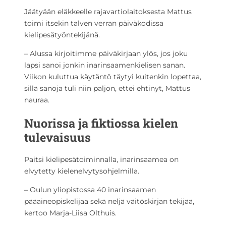
Jäätyään eläkkeelle rajavartiolaitoksesta Mattus
toimi itsekin talven verran päiväkodissa
kielipesätyöntekijänä.
– Alussa kirjoitimme päiväkirjaan ylös, jos joku
lapsi sanoi jonkin inarinsaamenkielisen sanan.
Viikon kuluttua käytäntö täytyi kuitenkin lopettaa,
sillä sanoja tuli niin paljon, ettei ehtinyt, Mattus
nauraa.
Nuorissa ja fiktiossa kielen
tulevaisuus
Paitsi kielipesätoiminnalla, inarinsaamea on
elvytetty kielenelvytysohjelmilla.
– Oulun yliopistossa 40 inarinsaamen
pääaineopiskelijaa sekä neljä väitöskirjan tekijää,
kertoo Marja-Liisa Olthuis.