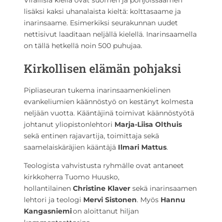
Virallisia kieliä ovat suomen ja pohjoissaamen
lisäksi kaksi uhanalaista kieltä: kolttasaame ja
inarinsaame. Esimerkiksi seurakunnan uudet
nettisivut laaditaan neljällä kielellä. Inarinsaamella
on tällä hetkellä noin 500 puhujaa.
Kirkollisen elämän pohjaksi
Pipliaseuran tukema inarinsaamenkielinen
evankeliumien käännöstyö on kestänyt kolmesta
neljään vuotta. Kääntäjinä toimivat käännöstyötä
johtanut yliopistonlehtori
Marja-Liisa
Olthuis
sekä entinen rajavartija, toimittaja sekä
saamelaiskäräjien kääntäjä
Ilmari Mattus
.
Teologista vahvistusta ryhmälle ovat antaneet
kirkkoherra Tuomo Huusko,
hollantilainen
Christine
Klaver
sekä inarinsaamen
lehtori ja teologi
Mervi Sistonen
. Myös
Hannu
Kangasniemi
on aloittanut hiljan