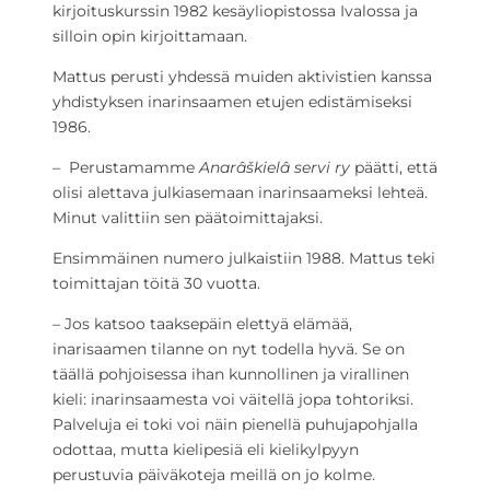
kirjoituskurssin 1982 kesäyliopistossa Ivalossa ja
silloin opin kirjoittamaan.
Mattus perusti yhdessä muiden aktivistien kanssa
yhdistyksen inarinsaamen etujen edistämiseksi
1986.
– Perustamamme
Anarâškielâ servi ry
päätti, että
olisi alettava julkiasemaan inarinsaameksi lehteä.
Minut valittiin sen päätoimittajaksi.
Ensimmäinen numero julkaistiin 1988. Mattus teki
toimittajan töitä 30 vuotta.
– Jos katsoo taaksepäin elettyä elämää,
inarisaamen tilanne on nyt todella hyvä. Se on
täällä pohjoisessa ihan kunnollinen ja virallinen
kieli: inarinsaamesta voi väitellä jopa tohtoriksi.
Palveluja ei toki voi näin pienellä puhujapohjalla
odottaa, mutta kielipesiä eli kielikylpyyn
perustuvia päiväkoteja meillä on jo kolme.