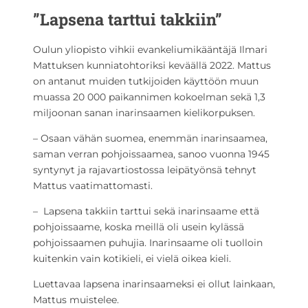
”Lapsena tarttui takkiin”
Oulun yliopisto vihkii evankeliumikääntäjä Ilmari
Mattuksen kunniatohtoriksi keväällä 2022. Mattus
on antanut muiden tutkijoiden käyttöön muun
muassa 20 000 paikannimen kokoelman sekä 1,3
miljoonan sanan inarinsaamen kielikorpuksen.
– Osaan vähän suomea, enemmän inarinsaamea,
saman verran pohjoissaamea, sanoo vuonna 1945
syntynyt ja rajavartiostossa leipätyönsä tehnyt
Mattus vaatimattomasti.
– Lapsena takkiin tarttui sekä inarinsaame että
pohjoissaame, koska meillä oli usein kylässä
pohjoissaamen puhujia. Inarinsaame oli tuolloin
kuitenkin vain kotikieli, ei vielä oikea kieli.
Luettavaa lapsena inarinsaameksi ei ollut lainkaan,
Mattus muistelee.