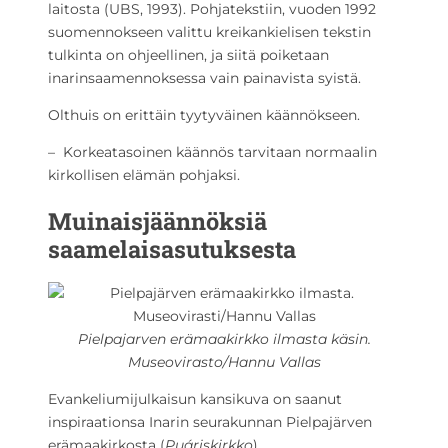
laitosta (UBS, 1993). Pohjatekstiin, vuoden 1992
suomennokseen valittu kreikankielisen tekstin
tulkinta on ohjeellinen, ja siitä poiketaan
inarinsaamennoksessa vain painavista syistä.
Olthuis on erittäin tyytyväinen käännökseen.
– Korkeatasoinen käännös tarvitaan normaalin
kirkollisen elämän pohjaksi.
Muinaisjäännöksiä
saamelaisasutuksesta
Pielpajarven erämaakirkko ilmasta käsin.
Museovirasto/Hannu Vallas
Evankeliumijulkaisun kansikuva on saanut
inspiraationsa Inarin seurakunnan Pielpajärven
erämaakirkosta (
Puáriskirkko
).