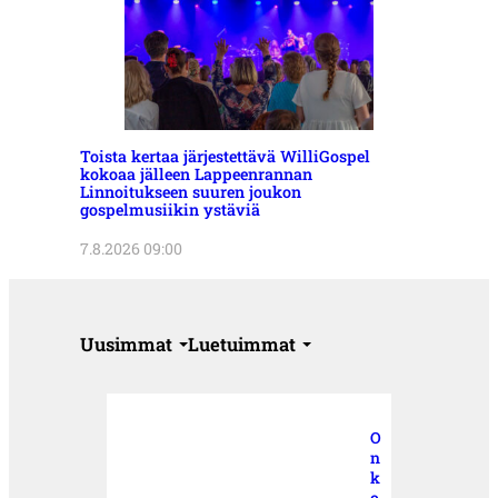
Toista kertaa järjestettävä WilliGospel
kokoaa jälleen Lappeenrannan
Linnoitukseen suuren joukon
gospelmusiikin ystäviä
7.8.2026 09:00
Uusimmat
Luetuimmat
O
n
k
o