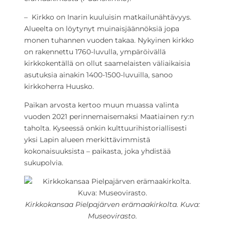
– Kirkko on Inarin kuuluisin matkailunähtävyys.
Alueelta on löytynyt muinaisjäännöksiä jopa
monen tuhannen vuoden takaa. Nykyinen kirkko
on rakennettu 1760-luvulla, ympäröivällä
kirkkokentällä on ollut saamelaisten väliaikaisia
asutuksia ainakin 1400-1500-luvuilla, sanoo
kirkkoherra Huusko.
Paikan arvosta kertoo muun muassa valinta
vuoden 2021 perinnemaisemaksi Maatiainen ry:n
taholta. Kyseessä onkin kulttuurihistoriallisesti
yksi Lapin alueen merkittävimmistä
kokonaisuuksista – paikasta, joka yhdistää
sukupolvia.
Kirkkokansaa Pielpajärven erämaakirkolta. Kuva:
Museovirasto.