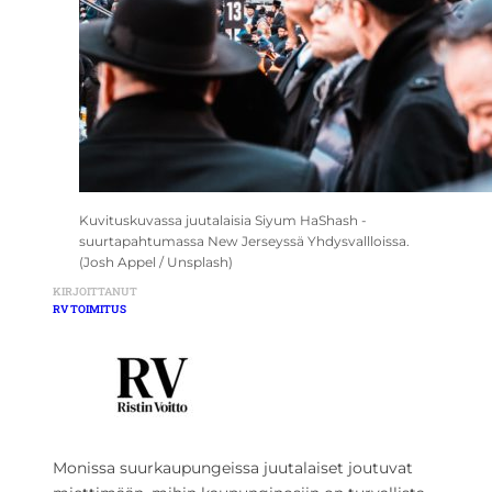
Kuvituskuvassa juutalaisia Siyum HaShash -
suurtapahtumassa New Jerseyssä Yhdysvallloissa.
(Josh Appel / Unsplash)
KIRJOITTANUT
RV TOIMITUS
Monissa suurkaupungeissa juutalaiset joutuvat