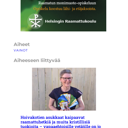
Aiheet
VAINOT
Aiheeseen liittyvää
Hoivakotien asukkaat kaipaavat
raamattuhetkiä ja muita kristillisiä
tuokioita – vapaaehtoisille vetäjille on jo