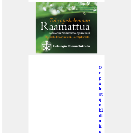
O
r
p
o
k
ot
ij
u
hl
ill
a
k
u