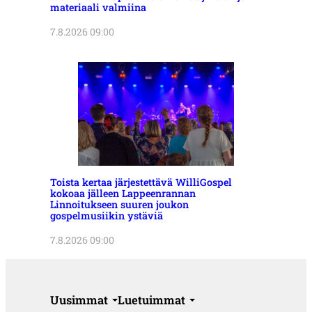
materiaali valmiina
7.8.2026 09:00
Toista kertaa järjestettävä WilliGospel
kokoaa jälleen Lappeenrannan
Linnoitukseen suuren joukon
gospelmusiikin ystäviä
7.8.2026 09:00
Uusimmat
Luetuimmat