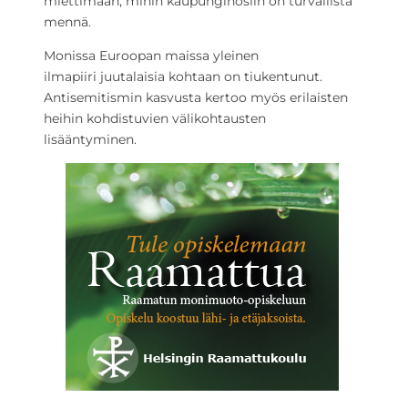
miettimään, mihin kaupunginosiin on turvallista
mennä.
Monissa
Euroopan maissa ylei
ne
n
ilmapiiri
juutalaisia kohtaan on
tiukentun
ut
.
Antisemitismi
n kasvusta
kertoo myös
erilaisten
heihin kohdistuvien
välikohtausten
lisääntyminen.