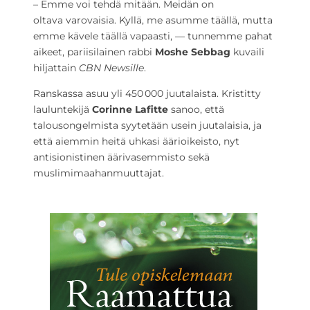
–
Emme voi tehdä mitään.
Meidän on
oltava
varovaisia. Kyllä, me asumme täällä, mutta
emme kävele täällä vapaasti, –– tunnemme pahat
aikeet, pariisilainen rabbi
Moshe Sebbag
kuvaili
hiljattain
CBN Newsille
.
Ranskassa asuu yli 450 000 juutalaista. Kristitty
lauluntekijä
Corinne Lafitte
sanoo, että
talousongelmista syytetään usein juutalaisia, ja
että aiemmin heitä uhkasi äärioikeisto, nyt
antisionistinen äärivasemmisto sekä
muslimimaahanmuuttajat.