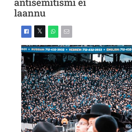
antisemitismi ei
laannu