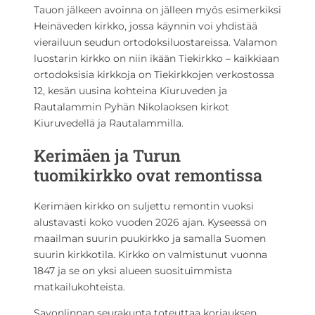
Tauon jälkeen avoinna on jälleen myös esimerkiksi
Heinäveden kirkko, jossa käynnin voi yhdistää
vierailuun seudun ortodoksiluostareissa. Valamon
luostarin kirkko on niin ikään Tiekirkko – kaikkiaan
ortodoksisia kirkkoja on Tiekirkkojen verkostossa
12, kesän uusina kohteina Kiuruveden ja
Rautalammin Pyhän Nikolaoksen kirkot
Kiuruvedellä ja Rautalammilla.
Kerimäen ja Turun
tuomikirkko ovat remontissa
Kerimäen kirkko on suljettu remontin vuoksi
alustavasti koko vuoden 2026 ajan. Kyseessä on
maailman suurin puukirkko ja samalla Suomen
suurin kirkkotila. Kirkko on valmistunut vuonna
1847 ja se on yksi alueen suosituimmista
matkailukohteista.
Savonlinnan seurakunta toteuttaa korjauksen