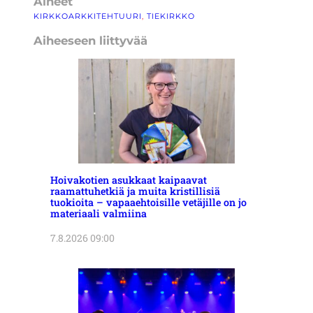
Aiheet
KIRKKOARKKITEHTUURI
, 
TIEKIRKKO
Aiheeseen liittyvää
Hoivakotien asukkaat kaipaavat
raamattuhetkiä ja muita kristillisiä
tuokioita – vapaaehtoisille vetäjille on jo
materiaali valmiina
7.8.2026 09:00