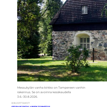
Messukylän vanha kirkko on Tampereen vanhin
rakennus. Se on avoinna kesäkaudella
3.6.-30.8.2026.
KIRJOITTANUT
SEURAKUNTALAINEN TOIMITUS