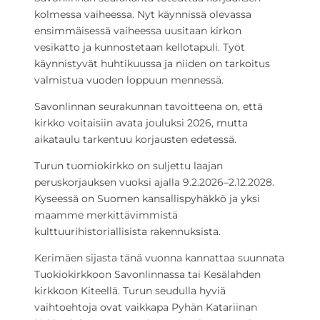
kolmessa vaiheessa. Nyt käynnissä olevassa
ensimmäisessä vaiheessa uusitaan kirkon
vesikatto ja kunnostetaan kellotapuli. Työt
käynnistyvät huhtikuussa ja niiden on tarkoitus
valmistua vuoden loppuun mennessä.
Savonlinnan seurakunnan tavoitteena on, että
kirkko voitaisiin avata jouluksi 2026, mutta
aikataulu tarkentuu korjausten edetessä.
Turun tuomiokirkko on suljettu laajan
peruskorjauksen vuoksi ajalla 9.2.2026–2.12.2028.
Kyseessä on Suomen kansallispyhäkkö ja yksi
maamme merkittävimmistä
kulttuurihistoriallisista rakennuksista.
Kerimäen sijasta tänä vuonna kannattaa suunnata
Tuokiokirkkoon Savonlinnassa tai Kesälahden
kirkkoon Kiteellä. Turun seudulla hyviä
vaihtoehtoja ovat vaikkapa Pyhän Katariinan