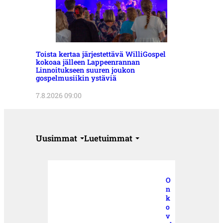
Toista kertaa järjestettävä WilliGospel
kokoaa jälleen Lappeenrannan
Linnoitukseen suuren joukon
gospelmusiikin ystäviä
7.8.2026 09:00
Uusimmat
Luetuimmat
O
n
k
o
v