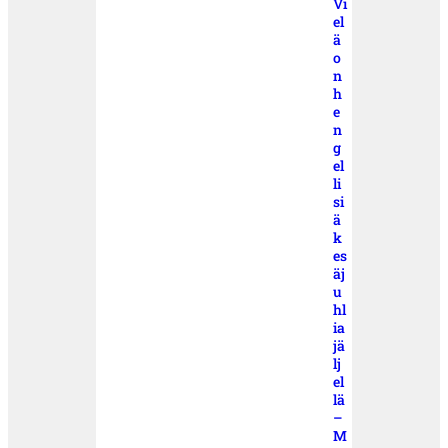
Vi
el
ä
o
n
h
e
n
g
el
li
si
ä
k
es
äj
u
hl
ia
jä
lj
el
lä
–
M