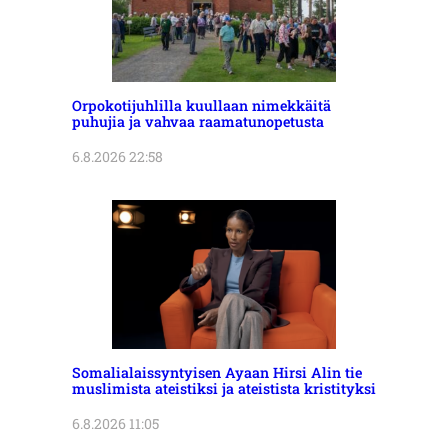
Orpokotijuhlilla kuullaan nimekkäitä
puhujia ja vahvaa raamatunopetusta
6.8.2026 22:58
Somalialaissyntyisen Ayaan Hirsi Alin tie
muslimista ateistiksi ja ateistista kristityksi
6.8.2026 11:05