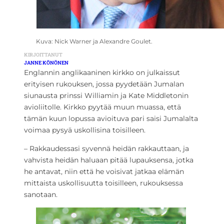
Kuva: Nick Warner ja Alexandre Goulet.
KIRJOITTANUT
JANNE KÖNÖNEN
Englannin anglikaaninen kirkko on julkaissut
erityisen rukouksen, jossa pyydetään Jumalan
siunausta prinssi Williamin ja Kate Middletonin
avioliitolle. Kirkko pyytää muun muassa, että
tämän kuun lopussa avioituva pari saisi Jumalalta
voimaa pysyä uskollisina toisilleen.
– Rakkaudessasi syvennä heidän rakkauttaan, ja
vahvista heidän haluaan pitää lupauksensa, jotka
he antavat, niin että he voisivat jatkaa elämän
mittaista uskollisuutta toisilleen, rukouksessa
sanotaan.