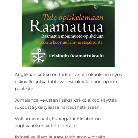
Anglikaanikirkko on tarkoittanut rukouksen myös
uskoville, jotka tahtovat esirukoilla nuorenparin
puolesta.
Jumalanpalvelusten lisäksi kirkko aikoo käyttää
rukousta yksityisissä hartaushetkissään.
Williamin isoäiti, kuningatar Elisabet on
anglikaanisen kirkon johtaja.
Prinssi William ja Kate Middleton vihitään