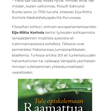
− Paha saa valtaa, koska hyvät ihmiset eivät tee
mitään, kuten valtiomies, filosofi Edmund
Burke sanoi jo 1700-luvulla, siteerasi Eija-Riitta
Korhola Medialähetyspäivillä Porvoossa.
Filosofian tohtori, entinen europarlamentaarikko
Eija-Riitta Korhola
kertoi työssään kohtaamista
lainsäädännön mustista aukoista eli
tulkinnanvaraisista kohdista. Tällaisia ovat
esimerkiksi Pakistanissa jumalanpilkkalaki,
blasfemia, Turkissa artikla 301 eli turkkilaisuuden
halventaminen tai vaikkapa Venäjällä yksittäisen
ihmisen tulkitseminen yhteiskunnallisesti
vaaralliseksi.