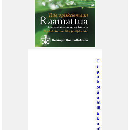
O
r
p
o
k
ot
ij
u
hl
ill
a
k
u
ul