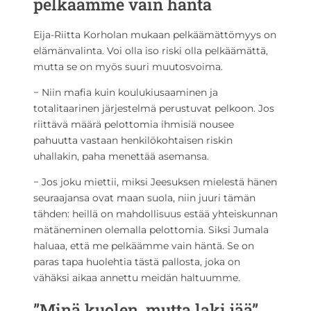
pelkäämme vain häntä
Eija-Riitta Korholan mukaan pelkäämättömyys on
elämänvalinta. Voi olla iso riski olla pelkäämättä,
mutta se on myös suuri muutosvoima.
− Niin mafia kuin koulukiusaaminen ja
totalitaarinen järjestelmä perustuvat pelkoon. Jos
riittävä määrä pelottomia ihmisiä nousee
pahuutta vastaan henkilökohtaisen riskin
uhallakin, paha menettää asemansa.
− Jos joku miettii, miksi Jeesuksen mielestä hänen
seuraajansa ovat maan suola, niin juuri tämän
tähden: heillä on mahdollisuus estää yhteiskunnan
mätäneminen olemalla pelottomia. Siksi Jumala
haluaa, että me pelkäämme vain häntä. Se on
paras tapa huolehtia tästä pallosta, joka on
vähäksi aikaa annettu meidän haltuumme.
”Minä kuolen, mutta laki jää”