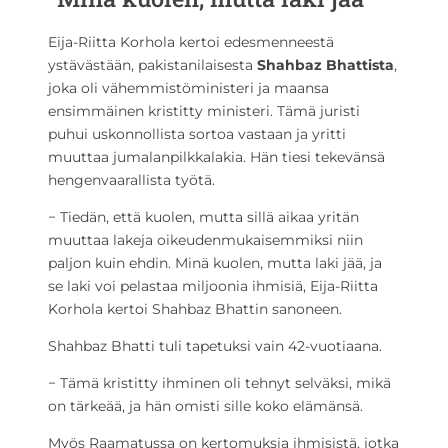
Eija-Riitta Korhola kertoi edesmenneestä
ystävästään, pakistanilaisesta
Shahbaz Bhattista
,
joka oli vähemmistöministeri ja maansa
ensimmäinen kristitty ministeri. Tämä juristi
puhui uskonnollista sortoa vastaan ja yritti
muuttaa jumalanpilkkalakia. Hän tiesi tekevänsä
hengenvaarallista työtä.
− Tiedän, että kuolen, mutta sillä aikaa yritän
muuttaa lakeja oikeudenmukaisemmiksi niin
paljon kuin ehdin. Minä kuolen, mutta laki jää, ja
se laki voi pelastaa miljoonia ihmisiä, Eija-Riitta
Korhola kertoi Shahbaz Bhattin sanoneen.
Shahbaz Bhatti tuli tapetuksi vain 42-vuotiaana.
− Tämä kristitty ihminen oli tehnyt selväksi, mikä
on tärkeää, ja hän omisti sille koko elämänsä.
Myös Raamatussa on kertomuksia ihmisistä, jotka