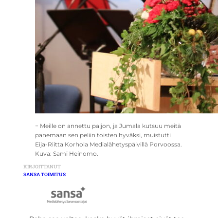
− Meille on annettu paljon, ja Jumala kutsuu meitä
panemaan sen peliin toisten hyväksi, muistutti
Eija-Riitta Korhola Medialähetyspäivillä Porvoossa.
Kuva: Sami Heinomo.
KIRJOITTANUT
SANSA TOIMITUS