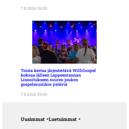
7.8.2026 09:00
Toista kertaa järjestettävä WilliGospel
kokoaa jälleen Lappeenrannan
Linnoitukseen suuren joukon
gospelmusiikin ystäviä
7.8.2026 09:00
Uusimmat
Luetuimmat