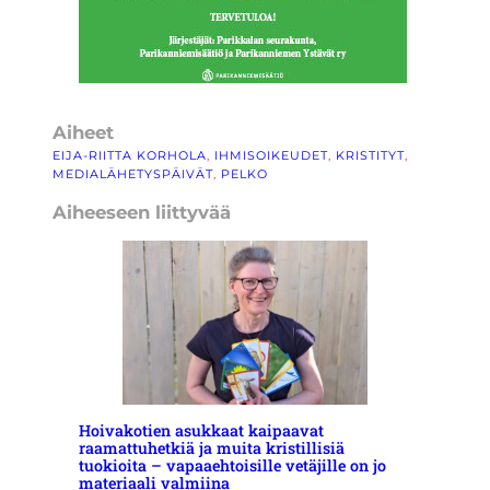
Aiheet
EIJA-RIITTA KORHOLA
, 
IHMISOIKEUDET
, 
KRISTITYT
, 
MEDIALÄHETYSPÄIVÄT
, 
PELKO
Aiheeseen liittyvää
Hoivakotien asukkaat kaipaavat
raamattuhetkiä ja muita kristillisiä
tuokioita – vapaaehtoisille vetäjille on jo
materiaali valmiina