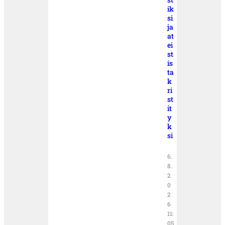
ik
si
ja
at
ei
st
is
ta
k
ri
st
it
y
k
si
6.
8.
2
0
2
6
11:
05