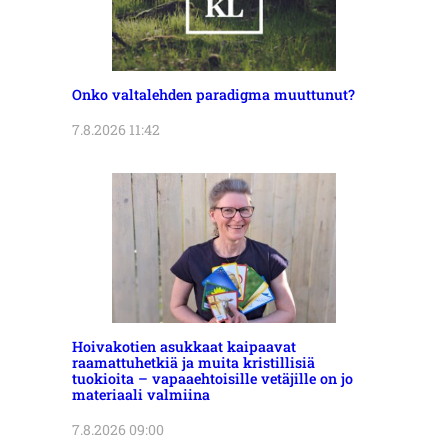
Onko valtalehden paradigma muuttunut?
7.8.2026 11:42
Hoivakotien asukkaat kaipaavat
raamattuhetkiä ja muita kristillisiä
tuokioita – vapaaehtoisille vetäjille on jo
materiaali valmiina
7.8.2026 09:00