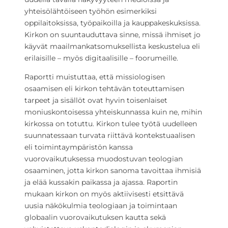
yhteisölähtöiseen työhön esimerkiksi
oppilaitoksissa, työpaikoilla ja kauppakeskuksissa.
Kirkon on suuntauduttava sinne, missä ihmiset jo
käyvät maailmankatsomuksellista keskustelua eli
erilaisille – myös digitaalisille – foorumeille.
Raportti muistuttaa, että missiologisen
osaamisen eli kirkon tehtävän toteuttamisen
tarpeet ja sisällöt ovat hyvin toisenlaiset
moniuskontoisessa yhteiskunnassa kuin ne, mihin
kirkossa on totuttu. Kirkon tulee työtä uudelleen
suunnatessaan turvata riittävä kontekstuaalisen
eli toimintaympäristön kanssa
vuorovaikutuksessa muodostuvan teologian
osaaminen, jotta kirkon sanoma tavoittaa ihmisiä
ja elää kussakin paikassa ja ajassa. Raportin
mukaan kirkon on myös aktiivisesti etsittävä
uusia näkökulmia teologiaan ja toimintaan
globaalin vuorovaikutuksen kautta sekä