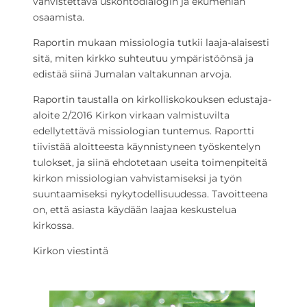
vahvistettava uskontodialogin ja ekumenian
osaamista.
Raportin mukaan missiologia tutkii laaja-alaisesti
sitä, miten kirkko suhteutuu ympäristöönsä ja
edistää siinä Jumalan valtakunnan arvoja.
Raportin taustalla on kirkolliskokouksen edustaja-
aloite 2/2016 Kirkon virkaan valmistuvilta
edellytettävä missiologian tuntemus. Raportti
tiivistää aloitteesta käynnistyneen työskentelyn
tulokset, ja siinä ehdotetaan useita toimenpiteitä
kirkon missiologian vahvistamiseksi ja työn
suuntaamiseksi nykytodellisuudessa. Tavoitteena
on, että asiasta käydään laajaa keskustelua
kirkossa.
Kirkon viestintä