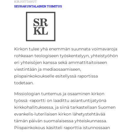
KIRJOITTANUT
SEURAKUNTALAINEN TOIMITUS
Kirkon tulee yhä enemmän suunnata voimavaroja
rohkeaan teologiseen työskentelyyn, yhteistyöhön
eri yhteisöjen kanssa sekä ammattitaitoiseen
viestintään ja mediaosaamiseen,
piispainkokoukselle esitellyssä raportissa
todetaan.
Missiologian tuntemus ja osaaminen kirkon
työssä -raportti on laadittu asiantuntijatyönä
kirkkohallituksessa, ja siinä tarkastellaan Suomen
evankelis-luterilaisen kirkon lähetystehtävää
tämän päivän suomalaisessa yhteiskunnassa.
Piispainkokous käsitteli raporttia istunnossaan