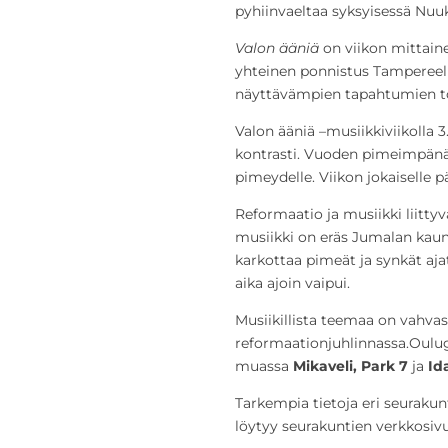
pyhiinvaeltaa syksyisessä Nuu
Valon
ääniä
on viikon mittain
yhteinen ponnistus Tampereell
näyttävämpien tapahtumien t
Valon ääniä –musiikkiviikolla 3
kontrasti. Vuoden pimeimpänä
pimeydelle. Viikon jokaiselle 
Reformaatio ja musiikki liittyvä
musiikki on eräs Jumalan kaune
karkottaa pimeät ja synkät aja
aika ajoin vaipui.
Musiikillista teemaa on vahvas
reformaationjuhlinnassa.Oulugo
muassa
Mikaveli, Park 7
ja
Ida
Tarkempia tietoja eri seurakun
löytyy seurakuntien verkkosivu