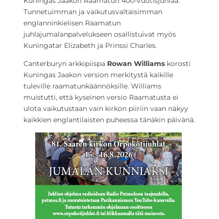
Kuningas Jaakon Raamatun 400-vuotisjuhlaa.
Tunnetuimman ja vaikutusvaltaisimman
englanninkielisen Raamatun
juhlajumalanpalvelukseen osallistuivat myös
Kuningatar Elizabeth ja Prinssi Charles.
Canterburyn arkkipiispa
Rowan Williams
korosti
Kuningas Jaakon version merkitystä kaikille
tuleville raamatunkäännöksille. Williams
muistutti, että kyseinen versio Raamatusta ei
ulota vaikutustaan vain kirkon piiriin vaan näkyy
kaikkien englantilaisten puheessa tänäkin päivänä.