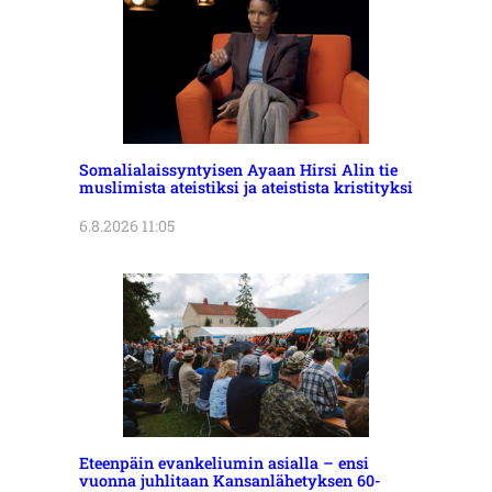
Somalialaissyntyisen Ayaan Hirsi Alin tie
muslimista ateistiksi ja ateistista kristityksi
6.8.2026 11:05
Eteenpäin evankeliumin asialla – ensi
vuonna juhlitaan Kansanlähetyksen 60-