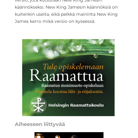
versio, jota kutsutaan New King Jamesin
käännökseksi. New King Jamesin käännöksiä on
kuitenkin useita, eikä pelkkä maininta New King
James kerro mikä versio on kyseessä.
Aiheeseen liittyvää