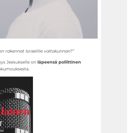
leen rakennat Israelille valtakunnan?”
ys Jeesukselle on
läpeensä poliittinen
ankumouksesta.