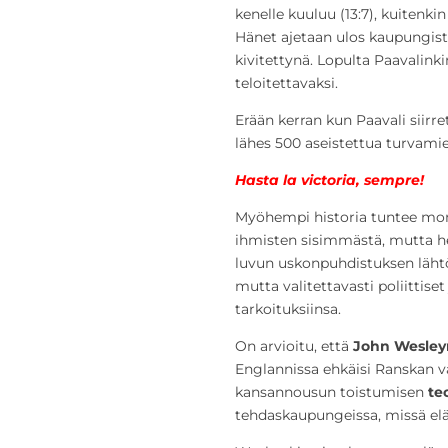
kenelle kuuluu (13:7), kuitenki
Hänet ajetaan ulos kaupungista
kivitettynä. Lopulta Paavalinkin
teloitettavaksi.
Erään kerran kun Paavali siirret
lähes 500 aseistettua turvamie
Hasta la victoria, sempre!
Myöhempi historia tuntee moni
ihmisten sisimmästä, mutta hei
luvun uskonpuhdistuksen lähtö
mutta valitettavasti poliittiset
tarkoituksiinsa.
On arvioitu, että
John Wesley
Englannissa ehkäisi Ranskan v
kansannousun toistumisen
te
tehdaskaupungeissa, missä el