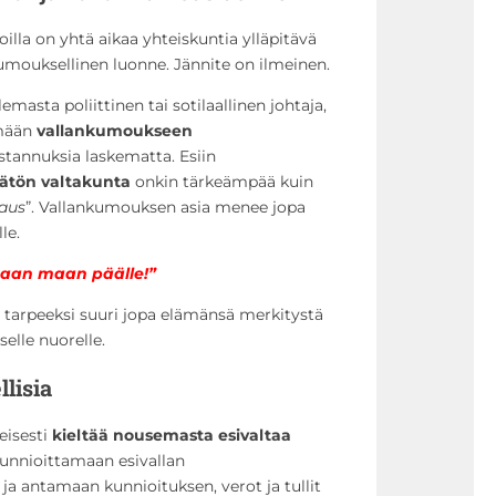
lla on yhtä aikaa yhteiskuntia ylläpitävä
kumouksellinen luonne. Jännite on ilmeinen.
emasta poliittinen tai sotilaallinen johtaja,
ömään
vallankumoukseen
ustannuksia laskematta. Esiin
tön valtakunta
onkin tärkeämpää kuin
kaus
”. Vallankumouksen asia menee jopa
le.
maan maan päälle!”
a tarpeeksi suuri jopa elämänsä merkitystä
selle nuorelle.
lisia
eisesti
kieltää nousemasta esivaltaa
kunnioittamaan esivallan
 ja antamaan kunnioituksen, verot ja tullit