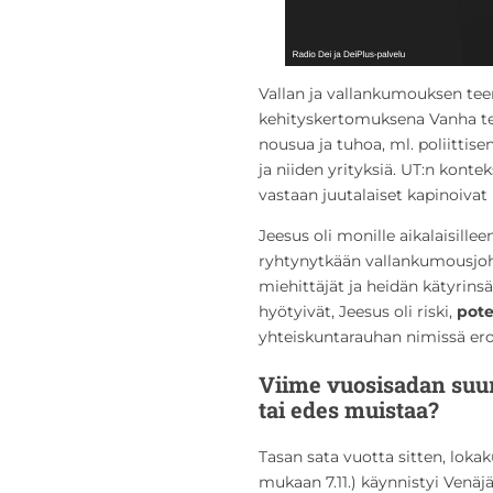
Vallan ja vallankumouksen teem
kehityskertomuksena Vanha t
nousua ja tuhoa, ml. poliittis
ja niiden yrityksiä. UT:n kont
vastaan juutalaiset kapinoivat 
Jeesus oli monille aikalaisille
ryhtynytkään vallankumousjohta
miehittäjät ja heidän kätyrinsä. 
hyötyivät, Jeesus oli riski,
pote
yhteiskuntarauhan nimissä eroo
Viime vuosisadan suur
tai edes muistaa?
Tasan sata vuotta sitten, loka
mukaan 7.11.) käynnistyi Venäj