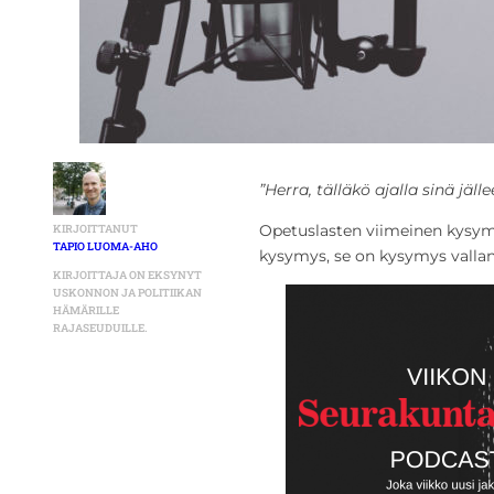
”Herra, tälläkö ajalla sinä jäl
Opetuslasten viimeinen kysym
KIRJOITTANUT
TAPIO LUOMA-AHO
kysymys, se on kysymys vall
KIRJOITTAJA ON EKSYNYT
USKONNON JA POLITIIKAN
HÄMÄRILLE
RAJASEUDUILLE.