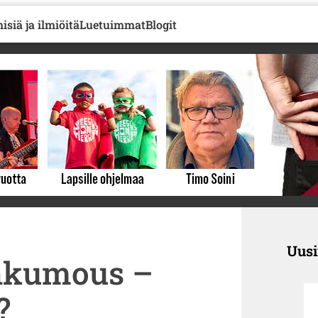
isiä ja ilmiöitä
Luetuimmat
Blogit
Uus
ankumous –
?