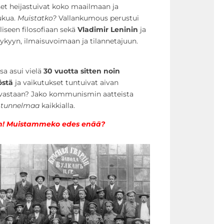
et heijastuivat koko maailmaan ja
lukua.
Muistatko?
Vallankumous perustui
iseen filosofiaan sekä
Vladimir Leninin
ja
ykyyn, ilmaisuvoimaan ja tilannetajuun.
a asui vielä
30 vuotta sitten noin
östä
ja vaikutukset tuntuivat aivan
ai vastaan? Jako kommunismin aatteista
i
tunnelmaa
kaikkialla.
iin! Muistammeko edes enää?