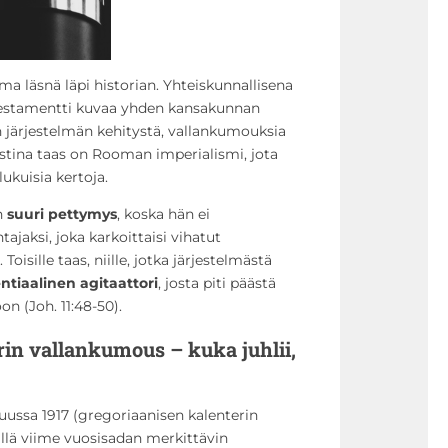
a läsnä läpi historian. Yhteiskunnallisena
estamentti kuvaa yhden kansakunnan
en järjestelmän kehitystä, vallankumouksia
ekstina taas on Rooman imperialismi, jota
lukuisia kertoja.
en
suuri pettymys
, koska hän ei
jaksi, joka karkoittaisi vihatut
Toisille taas, niille, jotka järjestelmästä
ntiaalinen agitaattori
, josta piti päästä
n (Joh. 11:48-50).
in vallankumous – kuka juhlii,
kuussa 1917 (gregoriaanisen kalenterin
ällä viime vuosisadan merkittävin