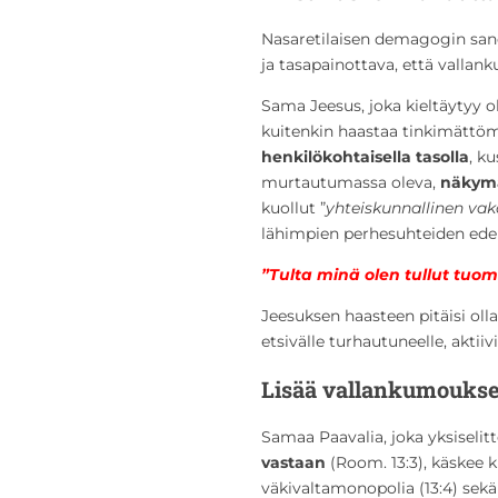
Nasaretilaisen demagogin sanoi
ja tasapainottava, että vallan
Sama Jeesus, joka kieltäytyy ol
kuitenkin haastaa tinkimätt
henkilökohtaisella tasolla
, k
murtautumassa oleva,
näkymä
kuollut ”
yhteiskunnallinen va
lähimpien perhesuhteiden edel
”Tulta minä olen tullut tuo
Jeesuksen haasteen pitäisi oll
etsivälle turhautuneelle, aktiivi
Lisää vallankumouksel
Samaa Paavalia, joka yksiselitt
vastaan
(Room. 13:3), käskee 
väkivaltamonopolia (13:4) sekä