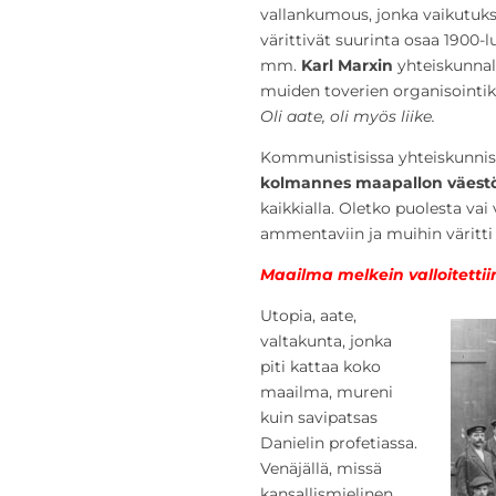
vallankumous, jonka vaikutuks
värittivät suurinta osaa 1900-
mm.
Karl Marxin
yhteiskunnall
muiden toverien organisointik
Oli aate, oli myös liike.
Kommunistisissa yhteiskunniss
kolmannes maapallon väest
kaikkialla. Oletko puolesta v
ammentaviin ja muihin väritt
Maailma melkein valloitett
Utopia, aate,
valtakunta, jonka
piti kattaa koko
maailma, mureni
kuin savipatsas
Danielin profetiassa.
Venäjällä, missä
kansallismielinen