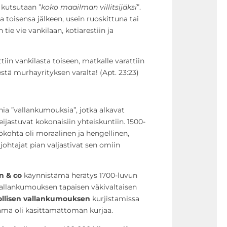
n kutsutaan ”
koko maailman villitsijäksi
”.
 toisensa jälkeen, usein ruoskittuna tai
 tie vie vankilaan, kotiarestiin ja
tiin vankilasta toiseen, matkalle varattiin
stä murhayrityksen varalta! (Apt. 23:23)
a ”vallankumouksia”, jotka alkavat
jastuvat kokonaisiin yhteiskuntiin. 1500-
kohta oli moraalinen ja hengellinen,
 johtajat pian valjastivat sen omiin
n & co
käynnistämä herätys 1700-luvun
allankumouksen tapaisen väkivaltaisen
ollisen vallankumouksen
kurjistamissa
ämä oli käsittämättömän kurjaa.