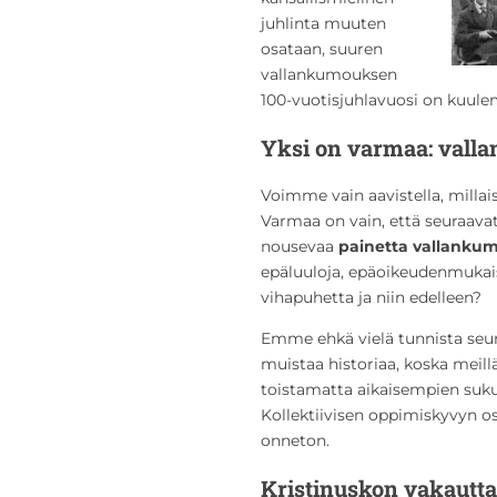
juhlinta muuten
osataan, suuren
vallankumouksen
100-vuotisjuhlavuosi on kuule
Yksi on varmaa: valla
Voimme vain aavistella, millai
Varmaa on vain, että seuraava
nousevaa
painetta vallanku
epäluuloja, epäoikeudenmukaisu
vihapuhetta ja niin edelleen?
Emme ehkä vielä tunnista seura
muistaa historiaa, koska meillä
toistamatta aikaisempien suku
Kollektiivisen oppimiskyvyn o
onneton.
Kristinuskon vakautt