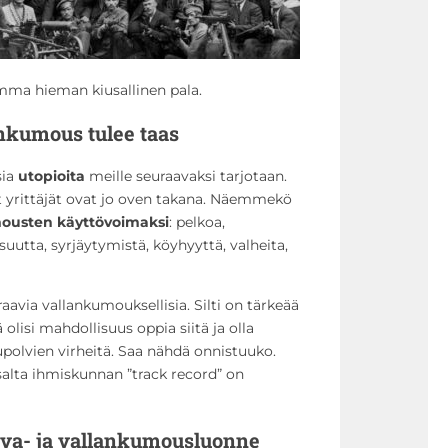
mma hieman kiusallinen pala.
nkumous tulee taas
sia
utopioita
meille seuraavaksi tarjotaan.
t yrittäjät ovat jo oven takana. Näemmekö
mousten käyttövoimaksi
: pelkoa,
utta, syrjäytymistä, köyhyyttä, valheita,
avia vallankumouksellisia. Silti on tärkeää
 olisi mahdollisuus oppia siitä ja olla
polvien virheitä. Saa nähdä onnistuuko.
salta ihmiskunnan ”track record” on
ava- ja vallankumousluonne