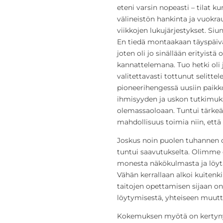
eteni varsin nopeasti – tilat k
välineistön hankinta ja vuokr
viikkojen lukujärjestykset. S
En tiedä montaakaan täyspäivä
joten oli jo sinällään erityist
kannattelemana. Tuo hetki oli 
valitettavasti tottunut selit
pioneerihengessä uusiin paikk
ihmisyyden ja uskon tutkimuks
olemassaoloaan. Tuntui tärkeält
mahdollisuus toimia niin, että t
Joskus noin puolen tuhannen op
tuntui saavutukselta. Olimme 
monesta näkökulmasta ja löytä
Vähän kerrallaan alkoi kuitenk
taitojen opettamisen sijaan o
löytymisestä, yhteiseen muut
Kokemuksen myötä on kertynyt t