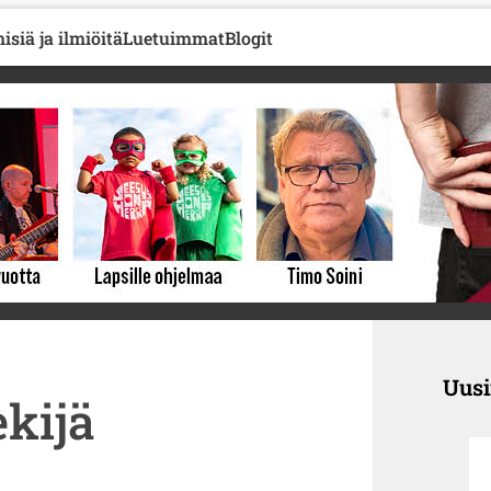
isiä ja ilmiöitä
Luetuimmat
Blogit
Uus
ekijä