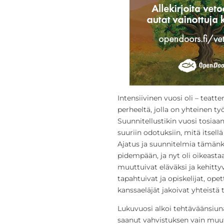
Intensiivinen vuosi oli – teatte
perheeltä, jolla on yhteinen työ
Suunnitellustikin vuosi tosiaan
suuriin odotuksiin, mitä itsell
Ajatus ja suunnitelmia tämänkal
pidempään, ja nyt oli oikeasta
muuttuivat eläväksi ja kehittyv
tapahtuivat ja opiskelijat, ope
kanssaeläjät jakoivat yhteistä t
Lukuvuosi alkoi tehtäväänsiuna
saanut vahvistuksen vain muut