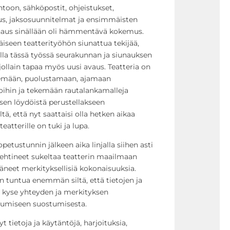
untoon, sähköpostit, ohjeistukset,
aus, jaksosuunnitelmat ja ensimmäisten
iunaus sinällään oli hämmentävä kokemus.
iseen teatterityöhön siunattua tekijää,
ä olla tässä työssä seurakunnan ja siunauksen
jollain tapaa myös uusi avaus. Teatteria on
telemään, puolustamaan, ajamaan
oihin ja tekemään rautalankamalleja
en löydöistä perustellakseen
ä, että nyt saattaisi olla hetken aikaa
eatterille on tuki ja lupa.
etustunnin jälkeen aika linjalla siihen asti
ehtineet sukeltaa teatterin maailmaan
neet merkityksellisiä kokonaisuuksia.
in tuntua enemmän siltä, että tietojen ja
n kyse yhteyden ja merkityksen
tumiseen suostumisesta.
ietoja ja käytäntöjä, harjoituksia,