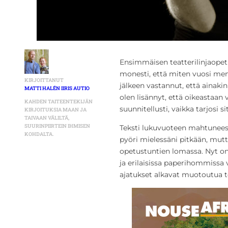
Ensimmäisen teatterilinjaopet
monesti, että miten vuosi me
KIRJOITTANUT
jälkeen vastannut, että ainakin 
MATTI HALÉN IIRIS AUTIO
olen lisännyt, että oikeastaan
KAHDEN TAITEENTEKIJÄN
suunnitellusti, vaikka tarjosi
KIRJOITUKSIA MAAN JA
TAIVAAN VÄLILTÄ,
SUURINPIIRTEIN IHMISEN
Teksti lukuvuoteen mahtuneesta
KOHDALTA.
pyöri mielessäni pitkään, mut
opetustuntien lomassa. Nyt on
ja erilaisissa paperihommissa 
ajatukset alkavat muotoutua te