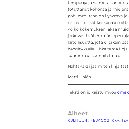
temppuja ja valmiita sanoituksi
totuttanut kehonsa ja mielens
pohjimmiltaan on kysymys joka 
nämä ihmiset keskenään riittäv
voiko kokemuksen jakaa muide
jatkuvasti vähemmän opettajal
kiitollisuutta, jota ei oikein o
hengityksellä. Ehkä tämä linja
suurempaa suunnitelmaa.
Nähtäväksi jää miten linja tästä
Matti Halén
Teksti on julkaistu myös
omaks
Aiheet
KULTTUURI
, 
PEDAGOGIIKKA
, 
TEA