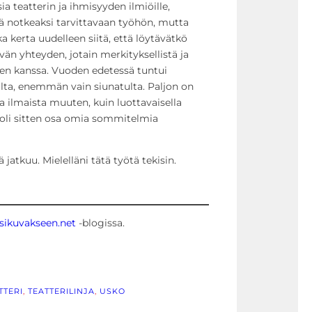
a teatterin ja ihmisyyden ilmiöille,
ä notkeaksi tarvittavaan työhön, mutta
kerta uudelleen siitä, että löytävätkö
än yhteyden, jotain merkityksellistä ja
n kanssa. Vuoden edetessä tuntui
ta, enemmän vain siunatulta. Paljon on
saa ilmaista muuten, kuin luottavaisella
 oli sitten osa omia sommitelmia
 jatkuu. Mielelläni tätä työtä tekisin.
ikuvakseen.net
-blogissa.
TTERI
, 
TEATTERILINJA
, 
USKO