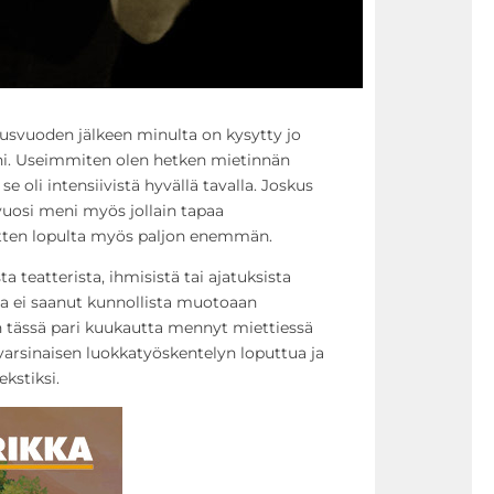
usvuoden jälkeen minulta on kysytty jo
ni. Useimmiten olen hetken mietinnän
se oli intensiivistä hyvällä tavalla. Joskus
 vuosi meni myös jollain tapaa
 sitten lopulta myös paljon enemmän.
 teatterista, ihmisistä tai ajatuksista
ta ei saanut kunnollista muotoaan
 tässä pari kuukautta mennyt miettiessä
varsinaisen luokkatyöskentelyn loputtua ja
kstiksi.