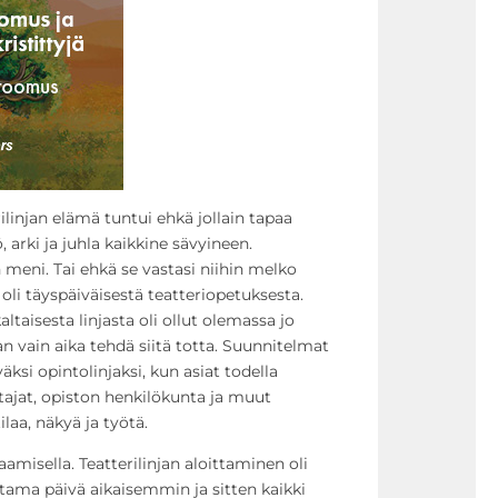
rilinjan elämä tuntui ehkä jollain tapaa
, arki ja juhla kaikkine sävyineen.
 meni. Tai ehkä se vastasi niihin melko
ä oli täyspäiväisestä teatteriopetuksesta.
taisesta linjasta oli ollut olemassa jo
an vain aika tehdä siitä totta. Suunnitelmat
äksi opintolinjaksi, kun asiat todella
ttajat, opiston henkilökunta ja muut
ilaa, näkyä ja työtä.
amisella. Teatterilinjan aloittaminen oli
ama päivä aikaisemmin ja sitten kaikki