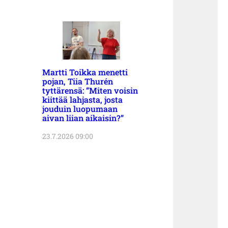
Martti Toikka menetti
pojan, Tiia Thurén
tyttärensä: ”Miten voisin
kiittää lahjasta, josta
jouduin luopumaan
aivan liian aikaisin?”
23.7.2026 09:00