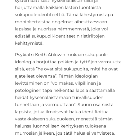
systemaattisesti kyseenalaistamalla ja
horjuttamalla kaikkien lasten luontaista
sukupuoli-identiteettiä. Tämä lähestymistapa
moninkertaistaa ongelmat aiheuttaessaan
lapsissa ja nuorissa hämmennystä, joka voi
edistää sukupuoli-identiteetin ristiriitojen
kehittymistä.
Psykiatri Keith Ablow’n mukaan sukupuoli-
ideologia horjuttaa poikien ja tyttöjen varmuutta
siitä, että ”he ovat sitä sukupuolta, mitä he ovat
ajatelleet olevansa”. Tämän ideologian
levittäminen on ”voimakas, vilpillinen ja
patologinen tapa heikentää lapsia saattamalla
heidät kyseenalaistamaan turvallisuuden
tunnettaan ja varmuuttaan”. Suurin osa niistä
lapsista, jotka ilmaisevat halua identifioitua
vastakkaiseen sukupuoleen, menettää tämän
halunsa luonnollisen kehityksen tuloksena
murrosiän jälkeen, jos tätä halua ei vahvisteta.