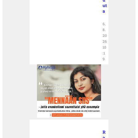
ut
a
6.
8.
20
26
10
:1
9
R
a