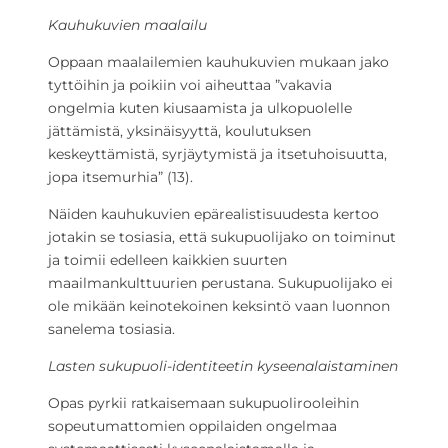
Kauhukuvien maalailu
Oppaan maalailemien kauhukuvien mukaan jako
tyttöihin ja poikiin voi aiheuttaa ”vakavia
ongelmia kuten kiusaamista ja ulkopuolelle
jättämistä, yksinäisyyttä, koulutuksen
keskeyttämistä, syrjäytymistä ja itsetuhoisuutta,
jopa itsemurhia” (13).
Näiden kauhukuvien epärealistisuudesta kertoo
jotakin se tosiasia, että sukupuolijako on toiminut
ja toimii edelleen kaikkien suurten
maailmankulttuurien perustana. Sukupuolijako ei
ole mikään keinotekoinen keksintö vaan luonnon
sanelema tosiasia.
Lasten sukupuoli-identiteetin kyseenalaistaminen
Opas pyrkii ratkaisemaan sukupuolirooleihin
sopeutumattomien oppilaiden ongelmaa