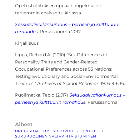
Opetushallituksen oppaan ongelmia on
tarkemmin analysoitu kirjassa
Seksuaalivallankumous – perheen ja kulttuurin
romahdu
s.
Perussanoma 2017.
Kirjallisuus
Lippa, Richard A. (2010) “Sex Differences in
Personality Traits and Gender-Related
Occupational Preferences across 53 Nations:
Testing Evolutionary and Social-Environmental
Theories.”
Archives of Sexual Behavior
39: 619-636.
Puolimatka, Tapio (2017)
Seksuaalivallankumous –
perheen ja kulttuurin romahdu
s
. Perussanoma.
Aiheet
OPETUSHALLITUS
, 
SUKUPUOLI-IDENTITEETTI
, 
SUKUPUOLINEN VALTAVIRTAISTUMINEN