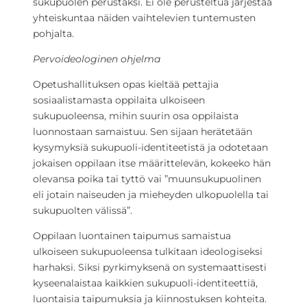
sukupuolen perustaksi. Ei ole perusteltua järjestää
yhteiskuntaa näiden vaihtelevien tuntemusten
pohjalta.
Pervoideologinen ohjelma
Opetushallituksen opas kieltää pettajia
sosiaalistamasta oppilaita ulkoiseen
sukupuoleensa, mihin suurin osa oppilaista
luonnostaan samaistuu. Sen sijaan herätetään
kysymyksiä sukupuoli-identiteetistä ja odotetaan
jokaisen oppilaan itse määrittelevän, kokeeko hän
olevansa poika tai tyttö vai ”muunsukupuolinen
eli jotain naiseuden ja mieheyden ulkopuolella tai
sukupuolten välissä”.
Oppilaan luontainen taipumus samaistua
ulkoiseen sukupuoleensa tulkitaan ideologiseksi
harhaksi. Siksi pyrkimyksenä on systemaattisesti
kyseenalaistaa kaikkien sukupuoli-identiteettiä,
luontaisia taipumuksia ja kiinnostuksen kohteita.