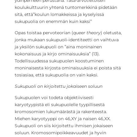
ydinperheen perustana. Tasa-arvotietoisen
koulukulttuurin yhtenä tuntomerkkinä pidetään
sitä, että”koulun lomakkeissa ja kyselyissä
sukupuolia on enemmän kuin kaksi”
Opas toistaa pervoteorian (
queer theory
) oletusta,
jonka mukaan sukupuoli-identiteetti on vaihtuva
ja yksilön sukupuoli on ”aina moninainen
kokonaisuus ja kirjo ominaisuuksia” (13).
Todellisuudessa sukupuolen koostuminen
moninaisesta kirjosta ominaisuuksia ei poista sitä
tosiasiaa, että sukupuolia on vain kaksi.
Sukupuoli on kirjoitettu jokaiseen soluun
Sukupuolen voi todeta objektiivisesti
karyotyypistä eli sukupuolelle tyypillisestä
kromosomien lukumäärästä ja rakenteesta.
Miehen karyotyyppi on 46,XY ja naisen 46,XX.
Sukupuoli on siis kirjoitettu ihmisen jokaiseen
soluun. Kromosomipoikkeavuudet ja hyvin