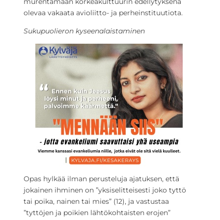
murentamaan korkeakulttuurin edellytyksenä
olevaa vakaata avioliitto- ja perheinstituutiota.
Sukupuolieron kyseenalaistaminen
Opas hylkää ilman perusteluja ajatuksen, että
jokainen ihminen on ”yksiselitteisesti joko tyttö
tai poika, nainen tai mies” (12), ja vastustaa
”tyttöjen ja poikien lähtökohtaisten erojen”