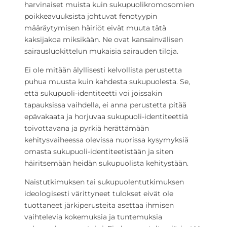
harvinaiset muista kuin sukupuolikromosomien
poikkeavuuksista johtuvat fenotyypin
määräytymisen häiriöt eivät muuta tätä
kaksijakoa miksikään. Ne ovat kansainvälisen
sairausluokittelun mukaisia sairauden tiloja.
Ei ole mitään älyllisesti kelvollista perustetta
puhua muusta kuin kahdesta sukupuolesta. Se,
että sukupuoli-identiteetti voi joissakin
tapauksissa vaihdella, ei anna perustetta pitää
epävakaata ja horjuvaa sukupuoli-identiteettiä
toivottavana ja pyrkiä herättämään
kehitysvaiheessa olevissa nuorissa kysymyksiä
omasta sukupuoli-identiteetistään ja siten
häiritsemään heidän sukupuolista kehitystään.
Naistutkimuksen tai sukupuolentutkimuksen
ideologisesti värittyneet tulokset eivät ole
tuottaneet järkiperusteita asettaa ihmisen
vaihtelevia kokemuksia ja tuntemuksia