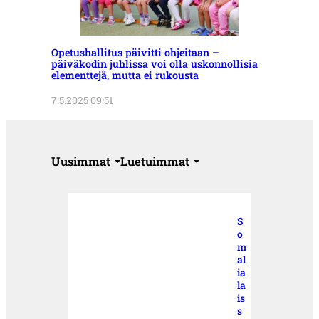
Opetushallitus päivitti ohjeitaan –
päiväkodin juhlissa voi olla uskonnollisia
elementtejä, mutta ei rukousta
7.5.2025 09:51
Uusimmat
Luetuimmat
S
o
m
al
ia
la
is
s