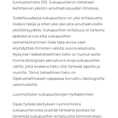
tunnustamista (19). Sukupuolieron oletetaan
kahlitsevan yksilön ainutlaatuisuuden ilmaisua.
Todellisuudessa sukupuoliero on yksi erilaisuutta
lisäävä tekijä ja siten yksi perusta ainutlaatuiselle
yksilöllisyydelle. Sukupuolten erilaisuus ei tarkoita
epätasa-arvoa eikä sukupuolten
samanlaistaminen lisää tasa-arvoa vaan
köyhdyttää ihmisten välistä vuorovaikutusta.
Nykyinen lääketieteellinen tieto on tuonut esille
monia biologiaan perustuvia eroja sukupuolten
välillä, joita koskeva tieto olisi tärkeää lapsille ja
nuorille. Tämä tieteellinen tieto on
Opetushallituksen oppaassa korvattu ideologisilla
uskomuksilla.
Luonnollisten sukupuolierojen hylkääminen
Opas hylkää käsityksen luonnollisista
sukupuolieroista ja pitää tärkeänä poistaa tai
lieventää sukupuolten erilaisuutta kiinnostuksen