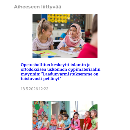
Aiheeseen liittyvää
Opetushallitus keskeytti islamin ja
ortodoksisen uskonnon oppimateriaalin
myynnin: ”Laadunvarmistuksemme on
toistuvasti pettänyt”
18.5.2026 12:23