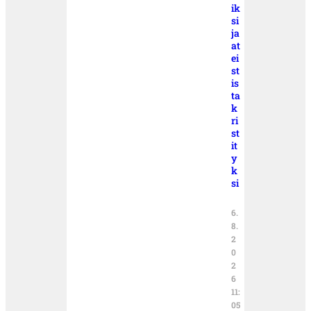
ik
si
ja
at
ei
st
is
ta
k
ri
st
it
y
k
si
6.
8.
2
0
2
6
11:
05