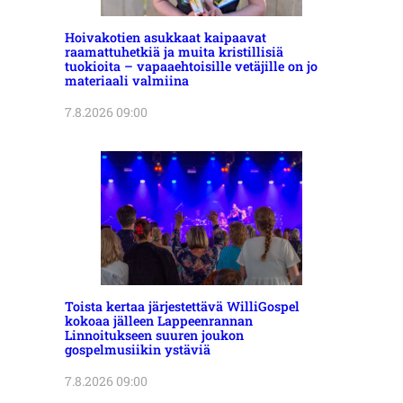
Hoivakotien asukkaat kaipaavat
raamattuhetkiä ja muita kristillisiä
tuokioita – vapaaehtoisille vetäjille on jo
materiaali valmiina
7.8.2026 09:00
Toista kertaa järjestettävä WilliGospel
kokoaa jälleen Lappeenrannan
Linnoitukseen suuren joukon
gospelmusiikin ystäviä
7.8.2026 09:00