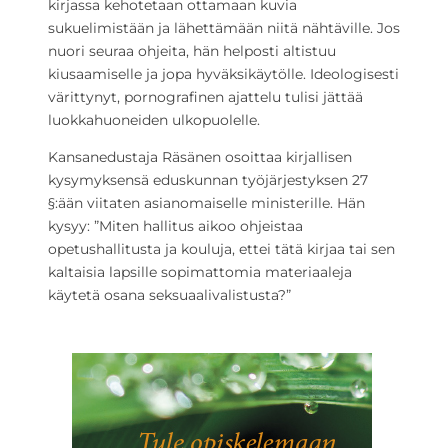
kirjassa kehotetaan ottamaan kuvia
sukuelimistään ja lähettämään niitä nähtäville. Jos
nuori seuraa ohjeita, hän helposti altistuu
kiusaamiselle ja jopa hyväksikäytölle. Ideologisesti
värittynyt, pornografinen ajattelu tulisi jättää
luokkahuoneiden ulkopuolelle.
Kansanedustaja Räsänen osoittaa kirjallisen
kysymyksensä eduskunnan työjärjestyksen 27
§:ään viitaten asianomaiselle ministerille. Hän
kysyy: ”Miten hallitus aikoo ohjeistaa
opetushallitusta ja kouluja, ettei tätä kirjaa tai sen
kaltaisia lapsille sopimattomia materiaaleja
käytetä osana seksuaalivalistusta?”