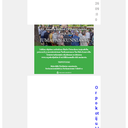
26
09
:0
0
O
r
p
o
k
ot
ij
u