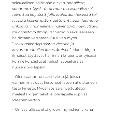
seksuaalisen häirinnän olevan ”
sanallista,
sanatonta, fyysistä tai muuta seksuaalista ei-
toivottua käytöstä, jolla loukataan henkistä tai
fyysistä koskemattomuutta erityisesti luomalla
uhkaava, vihamielinen, halventava, nöyryyttävä
tai ahdistava ilmapiiri.
” Samoin seksuaaliseen
häirintään kerrotaan kuuluvan myös
”
seksuaalissävytteisten viestien ja
kuvamateriaalien lähettäminen
”. Monet kirjan
ilmaisut täyttävät häirinnän kriteerit, erityisesti
kun ne kohdistuvat reilusti suojaikärajaa
nuorempiin lapsiin.
– Olen saanut runsaasti viestejä, joissa
vanhemmat ovat kertoneet lapsen ahdistuneen
tästä kirjasta. Myös lapsiasiainvaltuutetun
mielestä kirjan teksti ei ole lapsille sopivaa,
Räsänen kertoo.
– On vaarallista, että grooming-riskien aikana