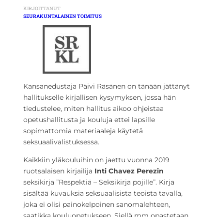
KIRJOITTANUT
SEURAKUNTALAINEN TOIMITUS
Kansanedustaja Päivi Räsänen on tänään jättänyt
hallitukselle kirjallisen kysymyksen, jossa hän
tiedustelee, miten hallitus aikoo ohjeistaa
opetushallitusta ja kouluja ettei lapsille
sopimattomia materiaaleja käytetä
seksuaalivalistuksessa.
Kaikkiin yläkouluihin on jaettu vuonna 2019
ruotsalaisen kirjailija
Inti Chavez Perezin
seksikirja ”Respektiä – Seksikirja pojille”. Kirja
sisältää kuvauksia seksuaalisista teoista tavalla,
joka ei olisi painokelpoinen sanomalehteen,
saatikka kouluopetukseen. Siellä mm opastetaan