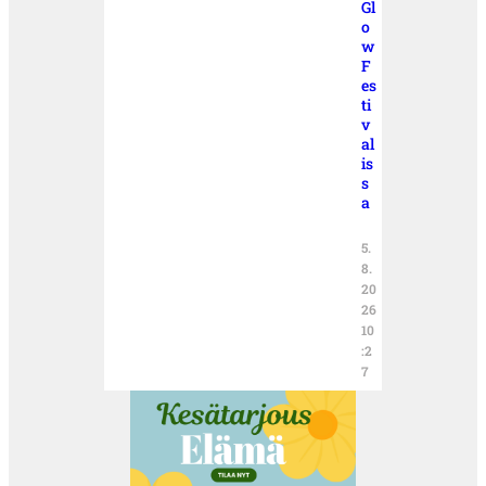
Gl
o
w
F
es
ti
v
al
is
s
a
5.
8.
20
26
10
:2
7