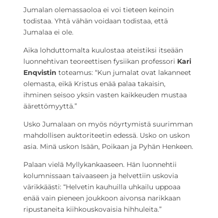
Jumalan olemassaoloa ei voi tieteen keinoin
todistaa. Yhtä vähän voidaan todistaa, että
Jumalaa ei ole.
Aika lohduttomalta kuulostaa ateistiksi itseään
luonnehtivan teoreettisen fysiikan professori
Kari
Enqvistin
toteamus: “Kun jumalat ovat lakanneet
olemasta, eikä Kristus enää palaa takaisin,
ihminen seisoo yksin vasten kaikkeuden mustaa
äärettömyyttä.”
Usko Jumalaan on myös nöyrtymistä suurimman
mahdollisen auktoriteetin edessä. Usko on uskon
asia. Minä uskon Isään, Poikaan ja Pyhän Henkeen.
Palaan vielä Myllykankaaseen. Hän luonnehtii
kolumnissaan taivaaseen ja helvettiin uskovia
värikkäästi: “Helvetin kauhuilla uhkailu uppoaa
enää vain pieneen joukkoon aivonsa narikkaan
ripustaneita kiihkouskovaisia hihhuleita.”