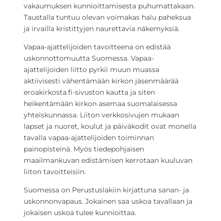
vakaumuksen kunnioittamisesta puhumattakaan.
Taustalla tuntuu olevan voimakas halu paheksua
ja irvailla kristittyjen naurettavia näkemyksiä.
Vapaa-ajattelijoiden tavoitteena on edistää
uskonnottomuutta Suomessa. Vapaa-
ajattelijoiden liitto pyrkii muun muassa
aktiivisesti vähentämään kirkon jäsenmäärää
eroakirkosta.fi-sivuston kautta ja siten
heikentämään kirkon asemaa suomalaisessa
yhteiskunnassa. Liiton verkkosivujen mukaan
lapset ja nuoret, koulut ja päiväkodit ovat monella
tavalla vapaa-ajattelijoiden toiminnan
painopisteinä. Myös tiedepohjaisen
maailmankuvan edistämisen kerrotaan kuuluvan
liiton tavoitteisiin.
Suomessa on Perustuslakiin kirjattuna sanan- ja
uskonnonvapaus. Jokainen saa uskoa tavallaan ja
jokaisen uskoa tulee kunnioittaa.