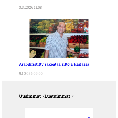
3.3.2026 11:58
Arabikristitty rakentaa siltoja Haifassa
9.1.2026 09:00
Uusimmat
Luetuimmat