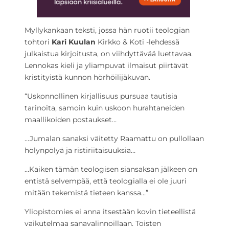
Myllykankaan teksti, jossa hän ruotii teologian
tohtori
Kari Kuulan
Kirkko & Koti -lehdessä
julkaistua kirjoitusta, on viihdyttävää luettavaa.
Lennokas kieli ja yliampuvat ilmaisut piirtävät
kristityistä kunnon hörhöilijäkuvan.
“Uskonnollinen kirjallisuus pursuaa tautisia
tarinoita, samoin kuin uskoon hurahtaneiden
maallikoiden postaukset…
…Jumalan sanaksi väitetty Raamattu on pullollaan
hölynpölyä ja ristiriitaisuuksia…
…Kaiken tämän teologisen siansaksan jälkeen on
entistä selvempää, että teologialla ei ole juuri
mitään tekemistä tieteen kanssa…”
Yliopistomies ei anna itsestään kovin tieteellistä
vaikutelmaa sanavalinnoillaan. Toisten