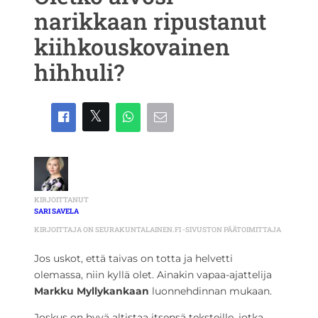
narikkaan ripustanut
kiihkouskovainen
hihhuli?
KIRJOITTANUT
SARI SAVELA
KIRJOITTAJA ON SEURAKUNTALAINEN.FI -SIVUSTON PÄÄTOIMITTAJA
Jos uskot, että taivas on totta ja helvetti
olemassa, niin kyllä olet. Ainakin vapaa-ajattelija
Markku Myllykankaan
luonnehdinnan mukaan.
Joskus on hyvä altistaa itsensä teksteille, jotka