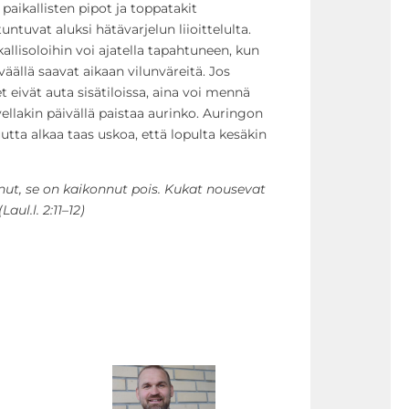
paikallisten pipot ja toppatakit
tuvat aluksi hätävarjelun liioittelulta.
allisoloihin voi ajatella tapahtuneen, kun
eväällä saavat aikaan vilunväreitä. Jos
 eivät auta sisätiloissa, aina voi mennä
ellakin päivällä paistaa aurinko. Auringon
tta alkaa taas uskoa, että lopulta kesäkin
nut, se on kaikonnut pois. Kukat nousevat
aul.l. 2:11–12)