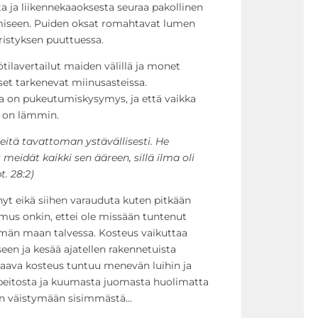
ta ja liikennekaaoksesta seuraa pakollinen
miseen. Puiden oksat romahtavat lumen
ristyksen puuttuessa.
ilavertailut maiden välillä ja monet
set tarkenevat miinusasteissa.
la on pukeutumiskysymys, ja että vaikka
ä on lämmin.
itä tavattoman ystävällisesti. He
 meidät kaikki sen ääreen, sillä ilma oli
t. 28:2)
yt eikä siihen varauduta kuten pitkään
s onkin, ettei ole missään tuntenut
imän maan talvessa. Kosteus vaikuttaa
n ja kesää ajatellen rakennetuista
hkaava kosteus tuntuu menevän luihin ja
pöpeitosta ja kuumasta juomasta huolimatta
kaan väistymään sisimmästä…