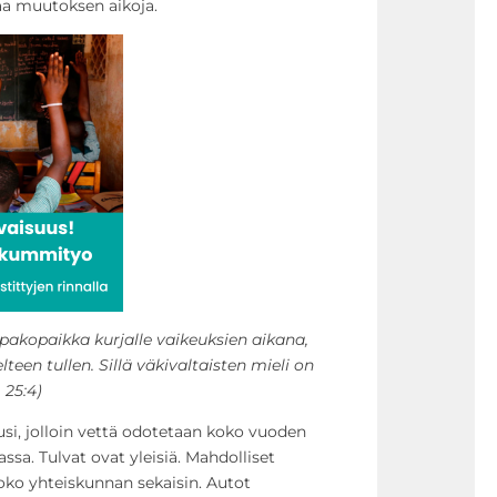
aa muutoksen aikoja.
, pakopaikka kurjalle vaikeuksien aikana,
teen tullen. Sillä väkivaltaisten mieli on
 25:4)
si, jolloin vettä odotetaan koko vuoden
jassa. Tulvat ovat yleisiä. Mahdolliset
oko yhteiskunnan sekaisin. Autot