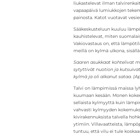
liukastelevat ilman talvirenkai
vapaapäivä lumiukkojen teke
painosta. Katot vuotavat vesie
Sääkeskusteluun kuuluu lämpöt
kauhistelevat, miten suomalai
Vakiovastaus on, että lämpöti
meillä on kylmä ulkona, sisäll
Saaren asukkaat kohtelivat me
sytyttivät nuotion ja kutsuivat
kylmä ja oli alkanut sataa. (Ap
Talvi on lämpimissä maissa lyh
kuumaan kesään. Monen kokemu
sellaista kylmyyttä kuin lämp
vahvasti kylmyyden kokemuksee
kivirakennuksista talvella ho
ytimiin. Villavaatteista, läm
tuntuu, että vilu ei tule kos