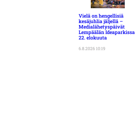
Vielä on hengellisiä
kesäjuhlia jäljellä –
Medialähetyspäivät
Lempäälän Ideaparkissa
22. elokuuta
6.8.2026 10:19