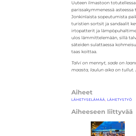
Uuteen ilmastoon totutellessa 
parissakymmenessä asteessa tun
Jonkinlaista sopeutumista paik
turistien sortsit ja sandaalit k
irtopatterit ja lämpöpuhaltimet
ulos lämmittelemään, sillä talv
säteiden sulattaessa kohmeisuu
taas koittaa.
Talvi on mennyt, sade on laan
maasta, laulun aika on tullut. (L
Aiheet
LÄHETYSELÄMÄÄ
, 
LÄHETYSTYÖ
Aiheeseen liittyvää