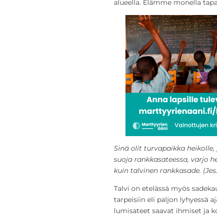
alueella. Elämme monella tap
Sinä olit turvapaikka heikolle
suoja rankkasateessa, varjo hel
kuin talvinen rankkasade. (Jes.
Talvi on etelässä myös sadekau
tarpeisiin eli paljon lyhyessä a
lumisateet saavat ihmiset ja k