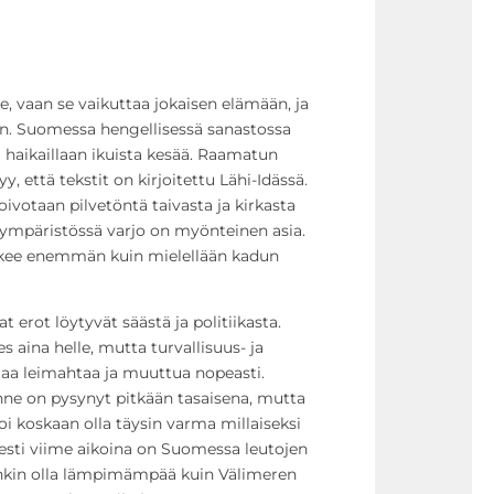
e, vaan se vaikuttaa jokaisen elämään, ja
n. Suomessa hengellisessä sanastossa
haikaillaan ikuista kesää. Raamatun
y, että tekstit on kirjoitettu Lähi-Idässä.
ivotaan pilvetöntä taivasta ja kirkasta
ympäristössä varjo on myönteinen asia.
lkee enemmän kuin mielellään kadun
erot löytyvät säästä ja politiikasta.
 aina helle, mutta turvallisuus- ja
taa leimahtaa ja muuttua nopeasti.
anne on pysynyt pitkään tasaisena, mutta
i koskaan olla täysin varma millaiseksi
sesti viime aikoina on Suomessa leutojen
enkin olla lämpimämpää kuin Välimeren