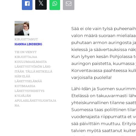
Sää ei ole vain tylsä puheenaih
valon määrä suoraan mielialaa
KIRJOITTANUT
puhutaan armon auringosta ja 
HANNA LINDBERG
kielessä ja säävertauksissa näky
TIE ON VIENYT
Kun lyhyen kesän Pohjolassa to
KIRJOITTAJAA
KOULUMAAILMASTA
auringon paistetta, kuumassa 
LÄHETYSTYÖHÖN LÄHI-
Korventavassa paahteessa ku
ITÄÄN. TÄLLÄ HETKELLÄ
HÄN ELÄÄ
varjoisalla puolella!
LÄHETYSELÄMÄÄ
KOTIMAASSA
Lähi-Idän ja Suomen suurimmat 
LÄHETYSYHDISTYS
Etelässä on takuuvarmasti lähes
KYLVÄJÄN
APULAISLÄHETYSJOHTAJA
yhteiskunnallinen tilanne saat
NA.
Suomessa taas poliittinen til
vuodenajasta riippumatta et vo
sää päivittäin muuttuu. Erityi
talvien myötä saattanut kuit