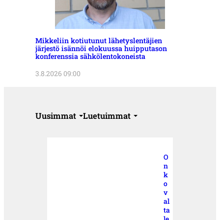
Mikkeliin kotiutunut lähetyslentäjien
järjestö isännöi elokuussa huipputason
konferenssia sähkölentokoneista
3.8.2026 09:00
Uusimmat
Luetuimmat
O
n
k
o
v
al
ta
le