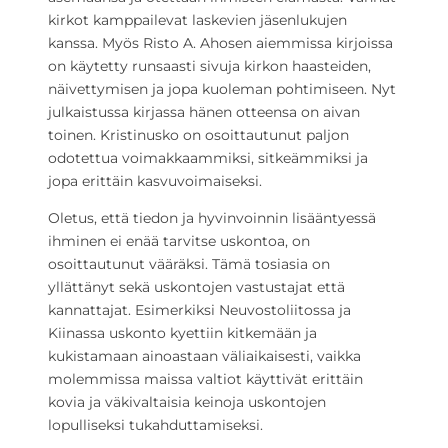
kirkot kamppailevat laskevien jäsenlukujen
kanssa. Myös Risto A. Ahosen aiemmissa kirjoissa
on käytetty runsaasti sivuja kirkon haasteiden,
näivettymisen ja jopa kuoleman pohtimiseen. Nyt
julkaistussa kirjassa hänen otteensa on aivan
toinen. Kristinusko on osoittautunut paljon
odotettua voimakkaammiksi, sitkeämmiksi ja
jopa erittäin kasvuvoimaiseksi.
Oletus, että tiedon ja hyvinvoinnin lisääntyessä
ihminen ei enää tarvitse uskontoa, on
osoittautunut vääräksi. Tämä tosiasia on
yllättänyt sekä uskontojen vastustajat että
kannattajat. Esimerkiksi Neuvostoliitossa ja
Kiinassa uskonto kyettiin kitkemään ja
kukistamaan ainoastaan väliaikaisesti, vaikka
molemmissa maissa valtiot käyttivät erittäin
kovia ja väkivaltaisia keinoja uskontojen
lopulliseksi tukahduttamiseksi.