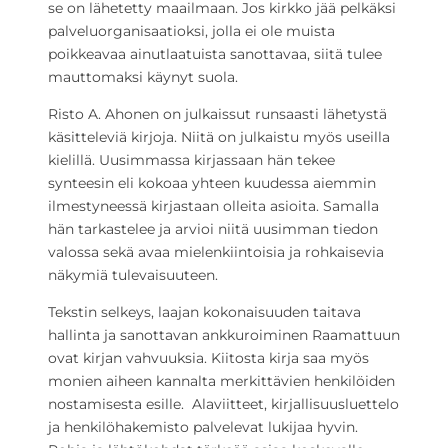
se on lähetetty maailmaan. Jos kirkko jää pelkäksi
palveluorganisaatioksi, jolla ei ole muista
poikkeavaa ainutlaatuista sanottavaa, siitä tulee
mauttomaksi käynyt suola.
Risto A. Ahonen on julkaissut runsaasti lähetystä
käsitteleviä kirjoja. Niitä on julkaistu myös useilla
kielillä. Uusimmassa kirjassaan hän tekee
synteesin eli kokoaa yhteen kuudessa aiemmin
ilmestyneessä kirjastaan olleita asioita. Samalla
hän tarkastelee ja arvioi niitä uusimman tiedon
valossa sekä avaa mielenkiintoisia ja rohkaisevia
näkymiä tulevaisuuteen.
Tekstin selkeys, laajan kokonaisuuden taitava
hallinta ja sanottavan ankkuroiminen Raamattuun
ovat kirjan vahvuuksia. Kiitosta kirja saa myös
monien aiheen kannalta merkittävien henkilöiden
nostamisesta esille. Alaviitteet, kirjallisuusluettelo
ja henkilöhakemisto palvelevat lukijaa hyvin.