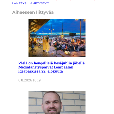
LÄHETYS
, 
LÄHETYSTYÖ
Aiheeseen liittyvää
Vielä on hengellisiä kesäjuhlia jäljellä –
Medialähetyspäivät Lempäälän
Ideaparkissa 22. elokuuta
6.8.2026 10:19