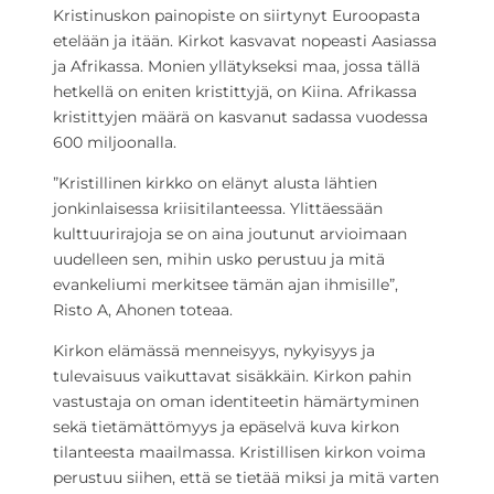
Kristinuskon painopiste on siirtynyt Euroopasta
etelään ja itään. Kirkot kasvavat nopeasti Aasiassa
ja Afrikassa. Monien yllätykseksi maa, jossa tällä
hetkellä on eniten kristittyjä, on Kiina. Afrikassa
kristittyjen määrä on kasvanut sadassa vuodessa
600 miljoonalla.
”Kristillinen kirkko on elänyt alusta lähtien
jonkinlaisessa kriisitilanteessa. Ylittäessään
kulttuurirajoja se on aina joutunut arvioimaan
uudelleen sen, mihin usko perustuu ja mitä
evankeliumi merkitsee tämän ajan ihmisille”,
Risto A, Ahonen toteaa.
Kirkon elämässä menneisyys, nykyisyys ja
tulevaisuus vaikuttavat sisäkkäin. Kirkon pahin
vastustaja on oman identiteetin hämärtyminen
sekä tietämättömyys ja epäselvä kuva kirkon
tilanteesta maailmassa. Kristillisen kirkon voima
perustuu siihen, että se tietää miksi ja mitä varten