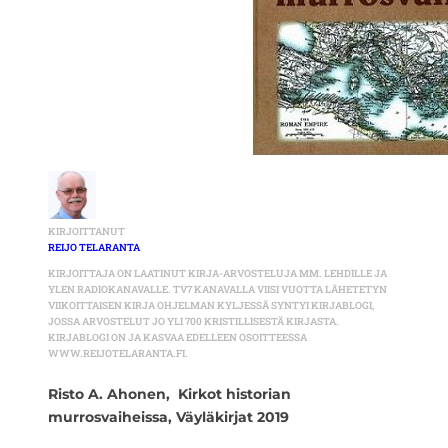
KIRJOITTANUT
REIJO TELARANTA
KIRJOITTAJA ON LAATINUT KIRJA-ARVOSTELUJA MM. LEHDILLE JA
YLEN RADIOKANAVALLE. TV7 KANAVALLA VIISI VUOTTA LÄHETETYN
VIIKOITTAISEN KIRJA OHJELMAN KYLJESSÄ SYNTYI KIRJABLOGI,
JOSSA ARVOSTELUT JO YLI 700 KRISTILLISESTÄ KIRJASTA.
KIRJABLOGI ON JA KASVAA EDELLEEN OSOITTEESSA
WWW.REIJOTELARANTA.FI.
Risto A. Ahonen,
Kirkot historian
murrosvaiheissa,
Väyläkirjat 2019