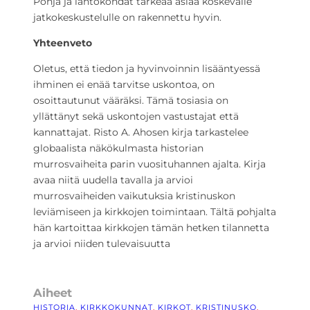
Pohja ja lähtökohdat tärkeää asiaa koskevalle
jatkokeskustelulle on rakennettu hyvin.
Yhteenveto
Oletus, että tiedon ja hyvinvoinnin lisääntyessä
ihminen ei enää tarvitse uskontoa, on
osoittautunut vääräksi. Tämä tosiasia on
yllättänyt sekä uskontojen vastustajat että
kannattajat. Risto A. Ahosen kirja tarkastelee
globaalista näkökulmasta historian
murrosvaiheita parin vuosituhannen ajalta. Kirja
avaa niitä uudella tavalla ja arvioi
murrosvaiheiden vaikutuksia kristinuskon
leviämiseen ja kirkkojen toimintaan. Tältä pohjalta
hän kartoittaa kirkkojen tämän hetken tilannetta
ja arvioi niiden tulevaisuutta
Aiheet
HISTORIA
, 
KIRKKOKUNNAT
, 
KIRKOT
, 
KRISTINUSKO
, 