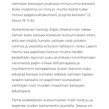
olemaan kansojen joukossa minun oma kansani.
Koko maailma on minun, mutta teistä tulee
minun pappisvaltakuntani ja pyhä kansani”
(2.
Moos 19: 5–6).
Hollantilainen teologi Edjan Westerman näkee
tämän koko kansaa koskevan kutsumuksen siten,
että sen sisällä Jumala valitsee vielä joitakin
ryhmiä ja yksilöitä erityisiin tehtäviin. Koko Leevin
heimo saa papillisen kutsun mutta heidän
keskeltään Aaronin suku erotetaan toimittamaan
varsinaista papin virkaa telttamajassa ja
myöhemmin temppelissä. Kuten Aaronin suku
edustaa kansaa Jumalan edessä, samaan tapaan
Israelin kansalla on papillinen siunauksen
välittäjän rooli muiden maailman kansojen
edustajana.
Tämä sisäkkäisten kutsumusten malli toistuu ja
laajenee Uuden testamentin puolella. Jeesus on