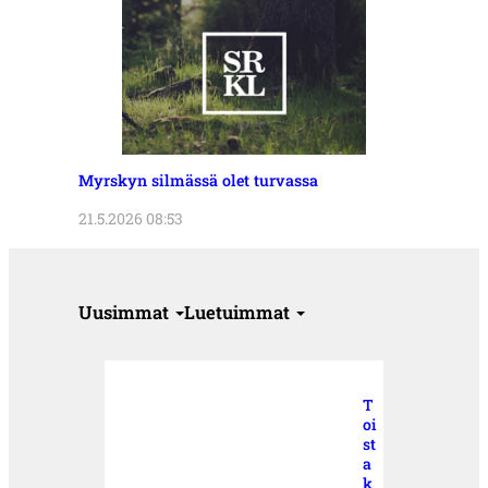
Myrskyn silmässä olet turvassa
21.5.2026 08:53
Uusimmat
Luetuimmat
T
oi
st
a
k