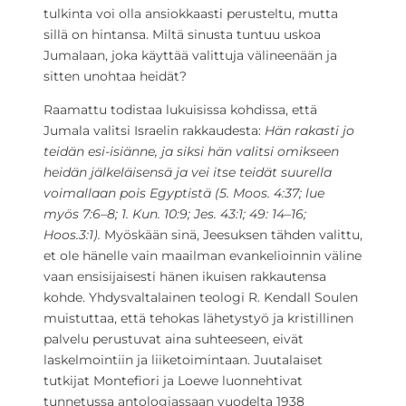
tulkinta voi olla ansiokkaasti perusteltu, mutta
sillä on hintansa. Miltä sinusta tuntuu uskoa
Jumalaan, joka käyttää valittuja välineenään ja
sitten unohtaa heidät?
Raamattu todistaa lukuisissa kohdissa, että
Jumala valitsi Israelin rakkaudesta:
Hän rakasti jo
teidän esi-isiänne, ja siksi hän valitsi omikseen
heidän jälkeläisensä ja vei itse teidät suurella
voimallaan pois Egyptistä (5. Moos. 4:37; lue
myös 7:6
–
8; 1. Kun. 10:9; Jes. 43:1; 49: 14
–
16;
Hoos.3:1).
Myöskään sinä, Jeesuksen tähden valittu,
et ole hänelle vain maailman evankelioinnin väline
vaan ensisijaisesti hänen ikuisen rakkautensa
kohde. Yhdysvaltalainen teologi R. Kendall Soulen
muistuttaa, että tehokas lähetystyö ja kristillinen
palvelu perustuvat aina suhteeseen, eivät
laskelmointiin ja liiketoimintaan. Juutalaiset
tutkijat Montefiori ja Loewe luonnehtivat
tunnetussa antologiassaan vuodelta 1938