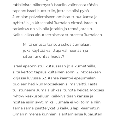
rabbiinista näkemystä Israelin valinnasta tähän
tapaan: Israel kutsuttiin, jotta se olisi pyhä,
Jumalan palvelemiseen omistautunut kansa ja
pyhittäisi ja kirkastaisi Jumalan nimeä. Israelin
tarkoitus on siis olla jotakin ja tehdä jotakin.
Kaikki alkaa ainutkertaisesta suhteesta Jumalaan.
Miltä sinusta tuntuu uskoa Jumalaan,
joka käyttää valittuja välineenään ja
sitten unohtaa heidät?
Israel epäonnistui kutsussaan jo alkumetreillä,
siitä kertoo tapaus kultainen sonni 2. Mooseksen
kirjassa luvussa 32. Kansa kääntyi epäjumalan
puoleen heti kun Mooseksen silmä vältti. Tästä
tulistuneena Jumala uhkasi tuhota heidät. Mooses
ryhtyy keskusteluun Kaikkivaltiaan kanssa ja
nostaa esiin syyt, miksi Jumala ei voi toimia niin.
Tämä sama päättelyketju kaikuu läpi Raamatun:
Oman nimensä kunnian ja antamiensa lupausten