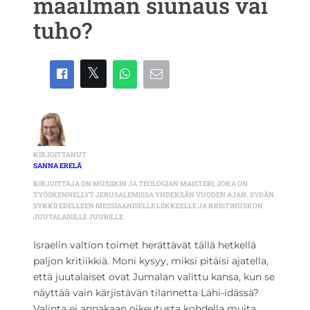
maailman siunaus vai
tuho?
KIRJOITTANUT
SANNA ERELÄ
KIRJOITTAJA ON MUSIIKIN JA TEOLOGIAN MAISTERI, JOKA ON
TYÖSKENNELLYT JERUSALEMISSA YHDEKSÄN VUODEN AJAN. SYDÄN
SYKKII EDELLEEN MESSIAANISELLE LIIKKEELLE JA KRISTINUSKON
JUUTALAISILLE JUURILLE.
Israelin valtion toimet herättävät tällä hetkellä
paljon kritiikkiä. Moni kysyy, miksi pitäisi ajatella,
että juutalaiset ovat Jumalan valittu kansa, kun se
näyttää vain kärjistävän tilannetta Lähi-idässä?
Valinta ei annakaan oikeutusta kohdella muita