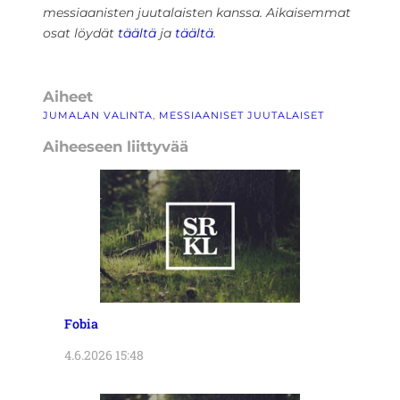
messiaanisten juutalaisten kanssa. Aikaisemmat
osat löydät
täältä
ja
täältä
.
Aiheet
JUMALAN VALINTA
, 
MESSIAANISET JUUTALAISET
Aiheeseen liittyvää
Fobia
4.6.2026 15:48