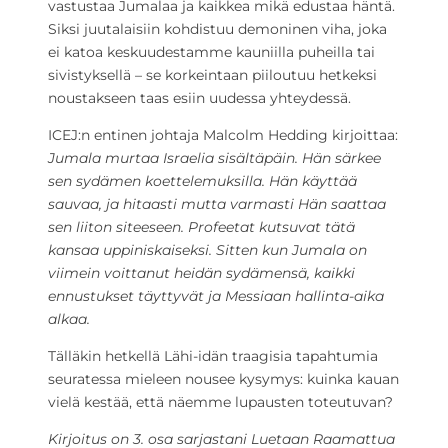
vastustaa Jumalaa ja kaikkea mikä edustaa häntä.
Siksi juutalaisiin kohdistuu demoninen viha, joka
ei katoa keskuudestamme kauniilla puheilla tai
sivistyksellä – se korkeintaan piiloutuu hetkeksi
noustakseen taas esiin uudessa yhteydessä.
ICEJ:n entinen johtaja Malcolm Hedding kirjoittaa:
Jumala murtaa Israelia sisältäpäin. Hän särkee
sen sydämen koettelemuksilla. Hän käyttää
sauvaa, ja hitaasti mutta varmasti Hän saattaa
sen liiton siteeseen. Profeetat kutsuvat tätä
kansaa uppiniskaiseksi. Sitten kun Jumala on
viimein voittanut heidän sydämensä, kaikki
ennustukset täyttyvät ja Messiaan hallinta-aika
alkaa.
Tälläkin hetkellä Lähi-idän traagisia tapahtumia
seuratessa mieleen nousee kysymys: kuinka kauan
vielä kestää, että näemme lupausten toteutuvan?
Kirjoitus on 3. osa sarjastani Luetaan Raamattua