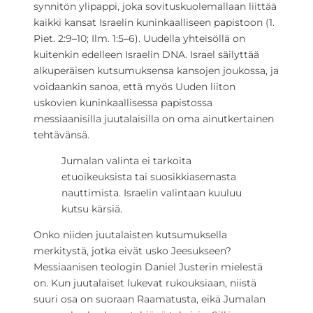
synnitön ylipappi, joka sovituskuolemallaan liittää
kaikki kansat Israelin kuninkaalliseen papistoon (1.
Piet. 2:9–10; Ilm. 1:5–6). Uudella yhteisöllä on
kuitenkin edelleen Israelin DNA. Israel säilyttää
alkuperäisen kutsumuksensa kansojen joukossa, ja
voidaankin sanoa, että myös Uuden liiton
uskovien kuninkaallisessa papistossa
messiaanisilla juutalaisilla on oma ainutkertainen
tehtävänsä.
Jumalan valinta ei tarkoita
etuoikeuksista tai suosikkiasemasta
nauttimista. Israelin valintaan kuuluu
kutsu kärsiä.
Onko niiden juutalaisten kutsumuksella
merkitystä, jotka eivät usko Jeesukseen?
Messiaanisen teologin Daniel Justerin mielestä
on. Kun juutalaiset lukevat rukouksiaan, niistä
suuri osa on suoraan Raamatusta, eikä Jumalan