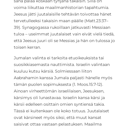
sana palaa koskaan tyhjänä takaisin. Sillä on
voima liikuttaa maailmanhistorian tapahtumia.
Jeesus jätti juutalaisille tehtävän toivottaa hänet
tervetulleeksi takaisin maan päälle (Matt.23:37–
39). Synagogassa rukoillaan jatkuvasti Messiaan
tuloa – useimmat juutalaiset vain eivät vielä tiedä,
että Jeesus juuri oli se Messias ja hän on tulossa jo
toisen kerran.
Jumalan valinta ei tarkoita etuoikeuksista tai
suosikkiasemasta nauttimista. Israelin valintaan
kuuluu kutsu kärsiä. Solmiessaan liiton
Aabrahamin kanssa Jumala paljasti hänelle myös
tämän puolen sopimuksesta (1. Moos.15:7-12).
Ainoan virheettömän israelilaisen, Jeesuksen,
kärsimys oli lunastavaa. Israelin kansa kärsi ja
kärsii edelleen osittain omien syntiensä takia.
Tässä ei kuitenkaan ole koko totuus. Juutalaiset
ovat kärsineet myös siksi, että muut kansat
saisivat ottaa vastaan pelastuksen. Maailma