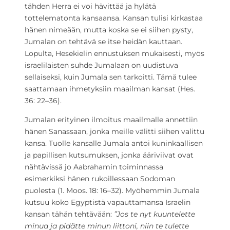
tähden Herra ei voi hävittää ja hylätä
tottelematonta kansaansa. Kansan tulisi kirkastaa
hänen nimeään, mutta koska se ei siihen pysty,
Jumalan on tehtävä se itse heidän kauttaan.
Lopulta, Hesekielin ennustuksen mukaisesti, myös
israelilaisten suhde Jumalaan on uudistuva
sellaiseksi, kuin Jumala sen tarkoitti. Tämä tulee
saattamaan ihmetyksiin maailman kansat (Hes.
36: 22–36).
Jumalan erityinen ilmoitus maailmalle annettiin
hänen Sanassaan, jonka meille välitti siihen valittu
kansa. Tuolle kansalle Jumala antoi kuninkaallisen
ja papillisen kutsumuksen, jonka ääriviivat ovat
nähtävissä jo Aabrahamin toiminnassa
esimerkiksi hänen rukoillessaan Sodoman
puolesta (1. Moos. 18: 16–32). Myöhemmin Jumala
kutsuu koko Egyptistä vapauttamansa Israelin
kansan tähän tehtävään:
”Jos te nyt kuuntelette
minua ja pidätte minun liittoni, niin te tulette