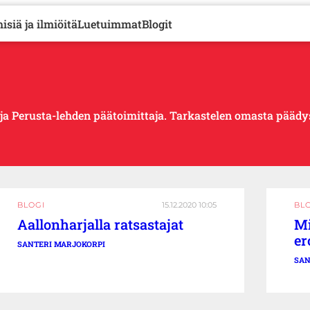
isiä ja ilmiöitä
Luetuimmat
Blogit
i ja Perusta-lehden päätoimittaja. Tarkastelen omasta pääd
BLOGI
15.12.2020 10:05
BL
Aallonharjalla ratsastajat
Mi
er
SANTERI MARJOKORPI
SAN