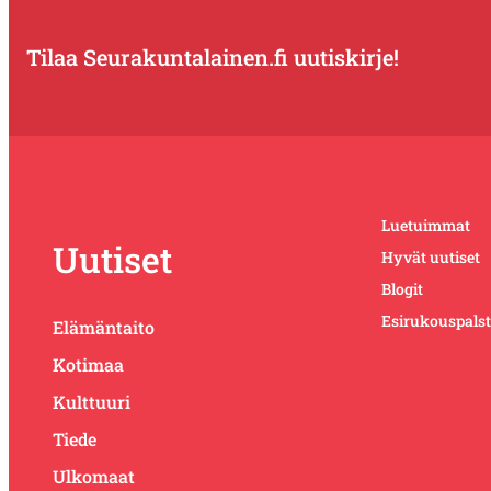
Tilaa Seurakuntalainen.fi uutiskirje!
Luetuimmat
Uutiset
Hyvät uutiset
Blogit
Esirukouspals
Elämäntaito
Kotimaa
Kulttuuri
Tiede
Ulkomaat