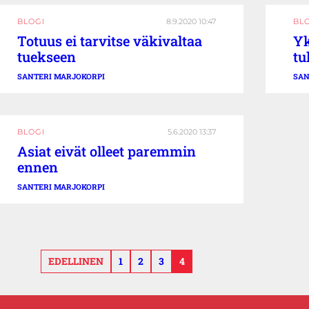
BLOGI
8.9.2020 10:47
BL
Totuus ei tarvitse väkivaltaa
Yk
tuekseen
tu
SANTERI MARJOKORPI
SAN
BLOGI
5.6.2020 13:37
Asiat eivät olleet paremmin
ennen
SANTERI MARJOKORPI
EDELLINEN
1
2
3
4