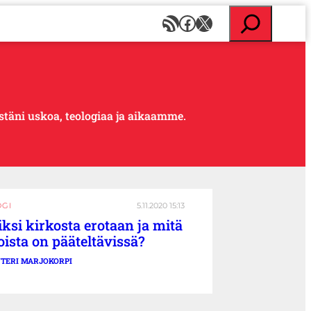
E
RSS-syöte
Facebook
X
t
s
i
ystäni uskoa, teologiaa ja aikaamme.
OGI
5.11.2020 15:13
ksi kirkosta erotaan ja mitä
oista on pääteltävissä?
TERI MARJOKORPI