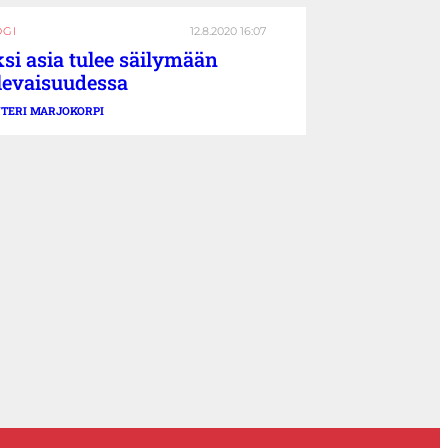
OGI
12.8.2020 16:07
si asia tulee säilymään
levaisuudessa
TERI MARJOKORPI