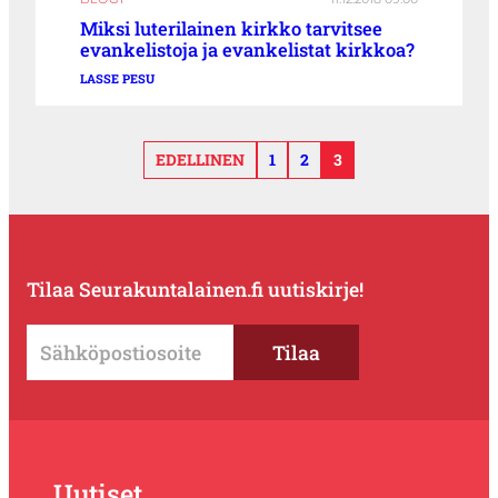
Miksi luterilainen kirkko tarvitsee
evankelistoja ja evankelistat kirkkoa?
LASSE PESU
EDELLINEN
1
2
3
Tilaa Seurakuntalainen.fi uutiskirje!
Uutiset