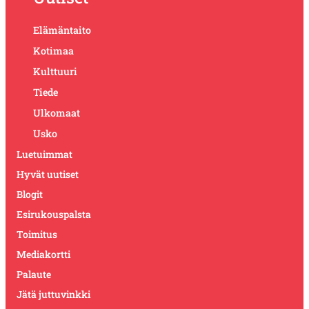
Elämäntaito
Kotimaa
Kulttuuri
Tiede
Ulkomaat
Usko
Luetuimmat
Hyvät uutiset
Blogit
Esirukouspalsta
Toimitus
Mediakortti
Palaute
Jätä juttuvinkki