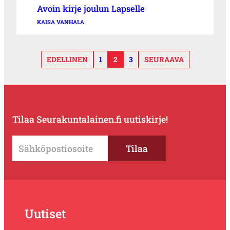
Avoin kirje joulun Lapselle
KAISA VANHALA
EDELLINEN
1
2
3
SEURAAVA
Tilaa Seurakuntalainen.fi uutiskirje!
Uutiset