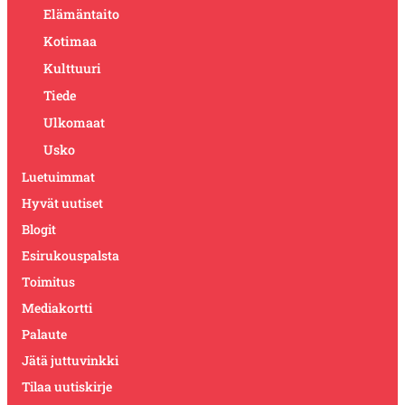
Elämäntaito
Kotimaa
Kulttuuri
Tiede
Ulkomaat
Usko
Luetuimmat
Hyvät uutiset
Blogit
Esirukouspalsta
Toimitus
Mediakortti
Palaute
Jätä juttuvinkki
Tilaa uutiskirje