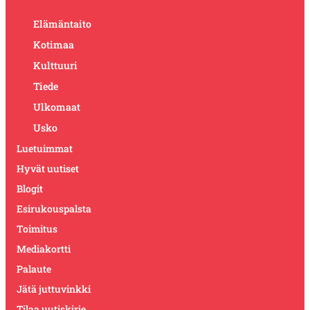
Elämäntaito
Kotimaa
Kulttuuri
Tiede
Ulkomaat
Usko
Luetuimmat
Hyvät uutiset
Blogit
Esirukouspalsta
Toimitus
Mediakortti
Palaute
Jätä juttuvinkki
Tilaa uutiskirje